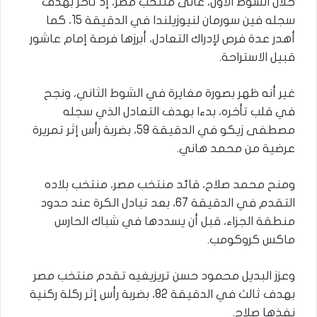
خلال الشوط الأول، عانى منتخب مصر، إذ تأخر بهدف
سجله فين سورمان لنيوزيلندا في الدقيقة 15، كما
أهدر عدة فرص لإدراك التعادل، أبرزها فرصة إمام عاشور
قبيل الاستراحة.
غير أنه ظهر بصورة مغايرة في الشوط الثاني، ونجح
في قلب تأخره، بدءا بهدف التعادل الذي سجله
مصطفى زيكو في الدقيقة 59، بضربة رأس إثر تمريرة
عرضية من محمد هاني.
ومنح محمد صلاح، قائد منتخب مصر، منتخب بلاده
التقدم في الدقيقة 67، بعد تبادل الكرة عند حدود
منطقة الجزاء، قبل أن يسددها في شباك الحارس
ماكس كروكومب.
وعزز البديل محمود حسن تريزيغيه تقدم منتخب مصر
بهدف ثالث في الدقيقة 82، بضربة رأس إثر ركلة ركنية
نفذها صلاح.