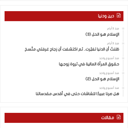
ة
خ
ا
ر
ل
م
دين ودنيا
م
ع
ف
ا
منذ 3 أيام
ا
ق
الإسلام هو الحل (3)
و
ل
ض
ه
منذ 3 أيام
ا
ا
ظننتُ أن الدنيا تغيّرت.. ثم اكتشفت أن زجاج غرفتي متّسخ
ت
ب
منذ أسبوع واحد
ا
ا
حقوق المرأة المالية في ثروة زوجها
ل
ل
ج
ق
منذ أسبوع واحد
د
الإسلام هو الحل (2)
د
ي
س
منذ أسبوع واحد
د
ه
هل صرنا عبيدًا للشاشات حتى في أقدس مقدساتنا
ة
ذ
ف
ا
ي
ا
ر
ل
مقالات
و
ع
م
ا