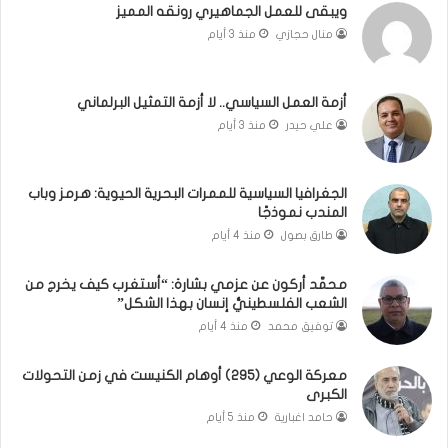
ويبقى للعمل الجماهيري رونقه المميز
ا
م
منال حجازي
منذ 3 أيام
ب
.
ي
.
ن
م
ل
ا
أزمة العمل السياسي.. لا أزمة التمثيل البرلماني
ب
ذ
علي حيدر
منذ 3 أيام
ن
ا
ا
ت
ن
ق
الجغرافيا السياسية للممرات البحرية الحيوية: هرمز وباب
و
و
المندب نموذجًا
ت
ل
طارق بصول
منذ 4 أيام
ل
ا
أ
ل
محمَّد أركون عن عزمي بشارة: “أستغرب كيف يخرج من
ب
أ
الشعب الفلسطينيُّ إنسان بهذا الشكل”
ي
و
توفيق محمد
منذ 4 أيام
ب
ن
؟
ر
(
و
معركة الوعي (295) أوهام الكنيست في زمن التحولات
الكبرى
ف
ا
ي
؟
حامد اغبارية
منذ 5 أيام
د
(