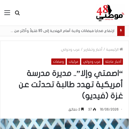
بحث
الق
عن
ارتفاع ضحايا فيضانات ولاية آسام الهندية إلى 95 قتيلاً وأكثر من 200 ألف متضرر
الرئيسية
/
أخبار وتقارير
/
عرب ودولي
أخبار عاجلة
عرب ودولي
مرئيات
ومضات
“اصمتي وإلا”.. مديرة مدرسة
أمريكية تهدد طالبة تحدثت عن
غزة (فيديو)
16/06/2026
37
2 دقائق