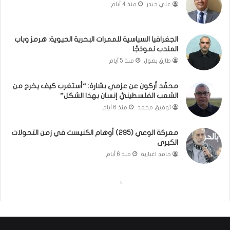
ب
ذ
علي حيدر
منذ 4 أيام
ن
ا
ا
ت
ن
ق
الجغرافيا السياسية للممرات البحرية الحيوية: هرمز وباب
و
و
المندب نموذجًا
ت
ل
طارق بصول
منذ 5 أيام
ل
ا
أ
ل
محمَّد أركون عن عزمي بشارة: “أستغرب كيف يخرج من
ب
أ
الشعب الفلسطينيُّ إنسان بهذا الشكل”
ي
و
توفيق محمد
منذ 6 أيام
ب
ن
؟
ر
(
و
معركة الوعي (295) أوهام الكنيست في زمن التحولات
الكبرى
ف
ا
ي
؟
حامد اغبارية
منذ 6 أيام
د
(
ي
ف
ا
ا
و
ي
)
د
ل
ل
ي
ص
ص
و
ف
ف
)