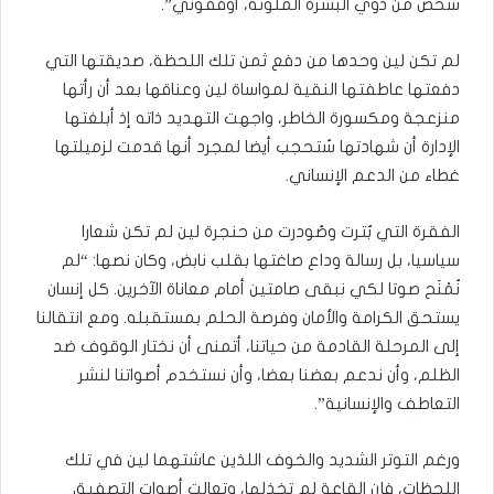
شخص من ذوي البشرة الملونة، أوقفوني”.
لم تكن لين وحدها من دفع ثمن تلك اللحظة، صديقتها التي
دفعتها عاطفتها النقية لمواساة لين وعناقها بعد أن رأتها
منزعجة ومكسورة الخاطر، واجهت التهديد ذاته إذ أبلغتها
الإدارة أن شهادتها سُتحجب أيضا لمجرد أنها قدمت لزميلتها
غطاء من الدعم الإنساني.
الفقرة التي بُترت وصُودرت من حنجرة لين لم تكن شعارا
سياسيا، بل رسالة وداع صاغتها بقلب نابض، وكان نصها: “لم
نُمْنَح صوتا لكي نبقى صامتين أمام معاناة الآخرين. كل إنسان
يستحق الكرامة والأمان وفرصة الحلم بمستقبله. ومع انتقالنا
إلى المرحلة القادمة من حياتنا، أتمنى أن نختار الوقوف ضد
الظلم، وأن ندعم بعضنا بعضا، وأن نستخدم أصواتنا لنشر
التعاطف والإنسانية”.
ورغم التوتر الشديد والخوف اللذين عاشتهما لين في تلك
اللحظات، فإن القاعة لم تخذلها، وتعالت أصوات التصفيق