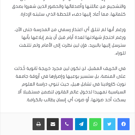
والتشجيع من عائلتها وأصدقائها والحضور الذين شعروا بصدق
كلماتها، مما أعاد إليها دفء اللحظة الذي سلبته الإدارة.
ورغم أنها لم تتلق أي اعتذار رسمي من المدرسة حتى الآن،
ورغم احتجاز شهادتها لعدة أيام قبل أن يتم إبلاغها بأنها
سترسل إليها بالبريد، فإن لين نظرت إلى الأمام ولم تلتفت
للوراء.
في الخريف المقبل، لن تكون لين مجرد خريجة ثانوية خُذلت
على المنصة، بل ستسير بوعيها وإصرارها في أروقة جامعة
نورث كارولاينا في تشابل هيل، حيث تنوي دراسة العلوم
السياسية تمهيدا لدخول عالم القانون لتضمن مستقبلا ألا
يسكت أحد صوتها، أو صوت أي إنسان يطالب بالكرامة.
WhatsApp
Telegram
Viber
مشاركة عبر البريد
طباعة