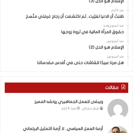
الإسلام هو الحل (3)
و
ل
ض
ه
منذ 5 أيام
ا
ا
ظننتُ أن الدنيا تغيّرت.. ثم اكتشفت أن زجاج غرفتي متّسخ
ت
ب
منذ أسبوع واحد
ا
ا
حقوق المرأة المالية في ثروة زوجها
ل
ل
ج
ق
منذ أسبوعين
د
الإسلام هو الحل (2)
د
ي
س
منذ أسبوعين
د
ه
هل صرنا عبيدًا للشاشات حتى في أقدس مقدساتنا
ة
ذ
ف
ا
ي
ا
ر
ل
مقالات
و
ع
م
ا
ويبقى للعمل الجماهيري رونقه المميز
ا
م
منال حجازي
منذ 4 أيام
ب
.
ي
.
ن
م
ل
ا
أزمة العمل السياسي.. لا أزمة التمثيل البرلماني