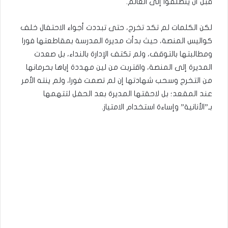
قبل أن ينطلقوا إلى العالم.
لكن الكلمات لم تكد تخرج، حتى تبددت أجواء الاحتفال خلف
كواليس المنصة، حيث بدأت مديرة المدرسة بمقاطعتها فورا
ومطالبتها بالتوقف، ولم تكتف الإدارة بالنداء، بل صعدت
المديرة إلى المنصة، واقتربت من لين مهددة إياها بحرمانها
من التخرج وسحب شهادتها إن لم تصمت فورا، ولم ينته الأمر
عند المقعد؛ بل لاحقتها المديرة بعد الحفل لتتهمها
بـ”الأنانية” وإساءة استخدام الامتياز.