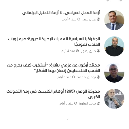
ي
.
ن
م
ل
ا
أزمة العمل السياسي.. لا أزمة التمثيل البرلماني
ب
ذ
علي حيدر
منذ 4 أيام
ن
ا
ا
ت
ن
ق
الجغرافيا السياسية للممرات البحرية الحيوية: هرمز وباب
و
و
المندب نموذجًا
ت
ل
طارق بصول
منذ 4 أيام
ل
ا
أ
ل
محمَّد أركون عن عزمي بشارة: “أستغرب كيف يخرج من
ب
أ
الشعب الفلسطينيُّ إنسان بهذا الشكل”
ي
و
توفيق محمد
منذ 5 أيام
ب
ن
؟
ر
(
و
معركة الوعي (295) أوهام الكنيست في زمن التحولات
الكبرى
ف
ا
ي
؟
حامد اغبارية
منذ 5 أيام
د
(
ي
ف
ا
ا
و
ي
)
د
ل
ل