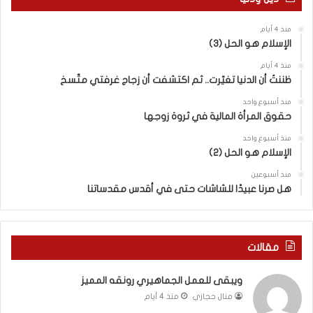
م
ع
ف
ا
منذ 4 أيام
ا
ق
الإسلام هو الحل (3)
و
ل
ض
ه
منذ 4 أيام
ا
ا
ظننتُ أن الدنيا تغيّرت.. ثم اكتشفت أن زجاج غرفتي متّسخ
ت
ب
منذ أسبوع واحد
ا
ا
حقوق المرأة المالية في ثروة زوجها
ل
ل
ج
ق
منذ أسبوع واحد
د
الإسلام هو الحل (2)
د
ي
س
منذ أسبوعين
د
ه
هل صرنا عبيدًا للشاشات حتى في أقدس مقدساتنا
ة
ذ
ف
ا
ي
ا
ر
ل
مقالات
و
ع
م
ا
ويبقى للعمل الجماهيري رونقه المميز
ا
م
منال حجازي
منذ 4 أيام
ب
.