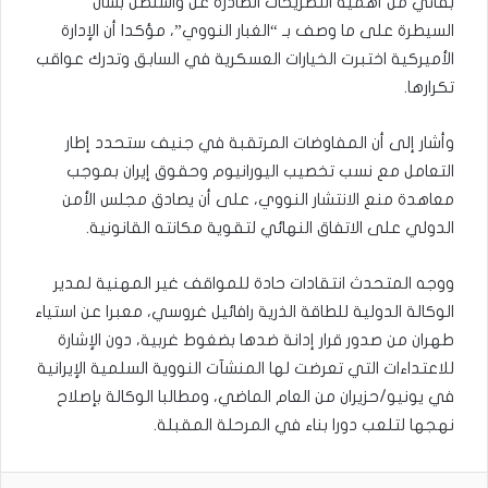
بقائي من أهمية التصريحات الصادرة عن واشنطن بشأن
السيطرة على ما وصف بـ “الغبار النووي”، مؤكدا أن الإدارة
الأميركية اختبرت الخيارات العسكرية في السابق وتدرك عواقب
تكرارها.
وأشار إلى أن المفاوضات المرتقبة في جنيف ستحدد إطار
التعامل مع نسب تخصيب اليورانيوم وحقوق إيران بموجب
معاهدة منع الانتشار النووي، على أن يصادق مجلس الأمن
الدولي على الاتفاق النهائي لتقوية مكانته القانونية.
ووجه المتحدث انتقادات حادة للمواقف غير المهنية لمدير
الوكالة الدولية للطاقة الذرية رافائيل غروسي، معبرا عن استياء
طهران من صدور قرار إدانة ضدها بضغوط غربية، دون الإشارة
للاعتداءات التي تعرضت لها المنشآت النووية السلمية الإيرانية
في يونيو/حزيران من العام الماضي، ومطالبا الوكالة بإصلاح
نهجها لتلعب دورا بناء في المرحلة المقبلة.