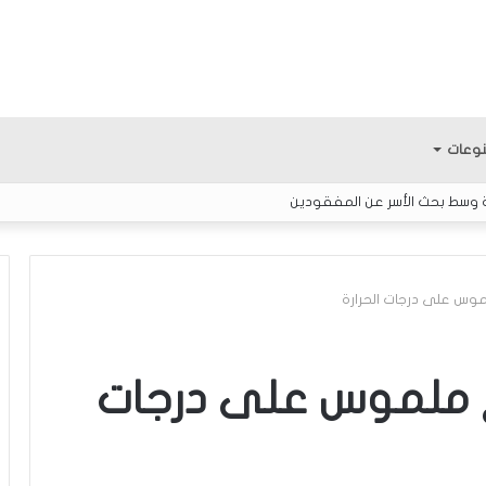
وعات
ة وسط بحث الأسر عن المفقودين
موس على درجات الحرارة
ك
ل
ع ملموس على درجات
ا
م
ح
و