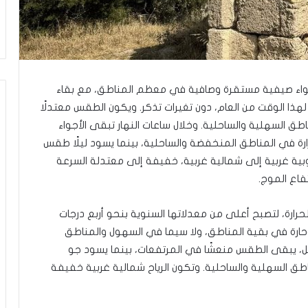
ر
ع
ا
ل
ج
م
ا
ن، أجواء صيفية مستقرة وصافية في معظم المناطق، مع بقاء
ع
 لهذا الوقت من العام، دون تغيرات تذكر. ويكون الطقس معتدلًا
ة
طق السهلية والساحلية. وخلال ساعات النهار تبقى الأجواء
ف
رارة في المناطق المنخفضة والساحلية، بينما يسود ليلًا طقس
ي
ت
 غربية إلى شمالية غربية، خفيفة إلى معتدلة السرعة
ل
فاع الموج.
أ
ب
 الحرارة، لتصبح أعلى من معدلاتها السنوية بنحو أربع درجات
ي
وحارة في بقية المناطق، ولا سيما في السهول والمناطق
ب
”
ليل، يبقى الطقس منعشًا في المرتفعات، بينما يسود جو
اطق السهلية والساحلية. وتكون الرياح شمالية غربية خفيفة