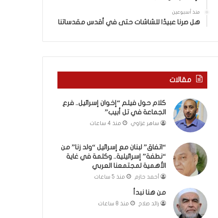
ا
”
منذ أسبوعين
م
هل صرنا عبيدًا للشاشات حتى في أقدس مقدساتنا
ن
“
ن
ط
ف
مقالات
ة
”
كلام حول فيلم “إخوان إسرائيل.. فرع
إ
الجماعة في تل أبيب”
س
ر
ساهر غزاوي
منذ 4 ساعات
ا
ئ
“اتفاق” لبنان مع إسرائيل “ولد زنا” من
ي
“نطفة” إسرائيلية.. وكلمة في غاية
ل
الأهمية لمجتمعنا العربي
ي
أحمد حازم
منذ 5 ساعات
ة
من هنا نبدأ
.
رائد صلاح
منذ 8 ساعات
.
و