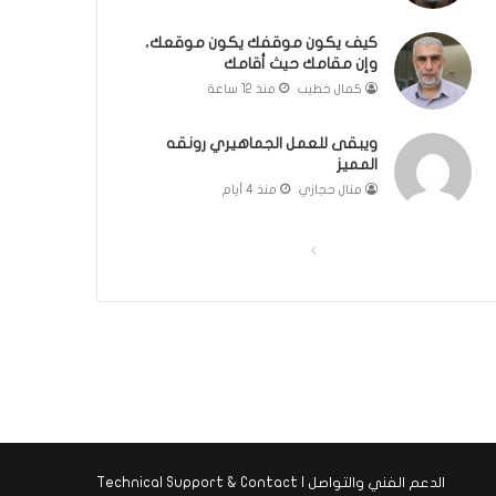
ك
ل
كيف يكون موقفك يكون موقعك،
وإن مقامك حيث أقامك
م
ة
كمال خطيب
منذ 12 ساعة
ف
ي
ويبقى للعمل الجماهيري رونقه
غ
المميز
ا
منال حجازي
منذ 4 أيام
ي
ة
ا
ا
ا
ل
ل
ل
أ
ص
ص
ه
م
ف
ف
ي
ح
ح
ة
ة
ة
ل
م
ا
ا
ج
ل
ل
ت
الدعم الفني والتواصل | Technical Support & Contact