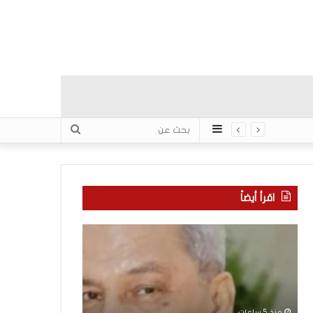
عمود
بحث
جانبي
عن
اقرأ أيضاً
“
م
ا
ن
ت
ه
ف
ن
ا
ا
ق
ن
منذ 5 ساعات