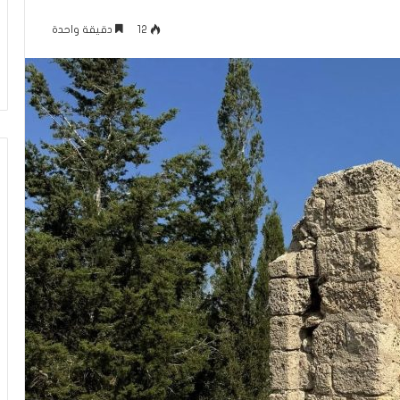
ل
منذ 4 ساعات
ف
12
دقيقة واحدة
كلام حول فيلم “إخوان إسرائيل.. فرع
ي
الجماعة في تل أبيب”
ل
م
“
إ
خ
و
ا
ن
إ
س
ر
ا
ئ
ي
ل
.
.
ف