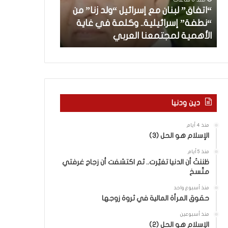
”
ب
“اتفاق” لبنان مع إسرائيل “ولد زنا” من
ل
د
“نطفة” إسرائيلية.. وكلمة في غاية
ب
أ
منذ 8 ساعات
الأهمية لمجتمعنا العربي
من هنا نبدأ
ن
ا
ن
م
ع
إ
س
دين ودنيا
ر
ا
منذ 4 أيام
ئ
الإسلام هو الحل (3)
ي
منذ 5 أيام
ل
ظننتُ أن الدنيا تغيّرت.. ثم اكتشفت أن زجاج غرفتي
“
متّسخ
و
ل
منذ أسبوع واحد
د
حقوق المرأة المالية في ثروة زوجها
ز
منذ أسبوعين
ن
الإسلام هو الحل (2)