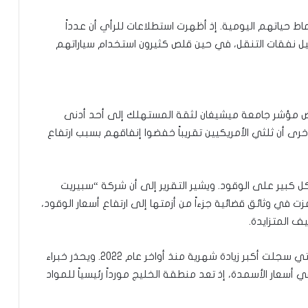
اط حياتهم اليومية. إذ أظهرت استطلاعات للرأي أن عدداً
قليل نفقات التنقل، في حين قلص كثيرون استخدام سياراتهم
فض مؤشر جامعة ميشيغان لثقة المستهلك إلى أحد أدنى
خرى أن ثلثي الأمريكيين تقريباً خفضوا إنفاقهم بسبب ارتفاع
ل كبير على الوقود. ويشير التقرير إلى أن شركة “سبيريت
زت في وثائق قضائية جزءاً من أزمتها إلى ارتفاع أسعار الوقود،
ف المتزايدة.
كما بدأت الضغوط تنتقل إلى أسعار المواد الغذائية التي سجلت أكبر زيادة شهرية منذ أواخر عام 2022. ويحذر خبراء
 أسعار الأسمدة، إذ تعد منطقة الخليج مورداً رئيسياً للمواد