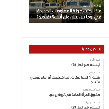
ث
م
منذ 19 ساعة
منذ 20 ساعة
ت
ا
ن
ماذا بحثت جولة المفاوضات الجديدة
5 اقتحامات لآ
ج
ت
في روما بين لبنان وتل أبيب؟ (فيديو)
العام.. ماذا تقو
و
ل
ل
آ
ة
خ
ا
ر
ل
م
م
ع
ف
ا
دين ودنيا
ا
ق
و
ل
منذ 3 أيام
ض
ه
الإسلام هو الحل (3)
ا
ا
منذ 4 أيام
ت
ب
ظننتُ أن الدنيا تغيّرت.. ثم اكتشفت أن زجاج غرفتي
ا
ا
متّسخ
ل
ل
ج
ق
منذ أسبوع واحد
د
د
حقوق المرأة المالية في ثروة زوجها
ي
س
منذ أسبوع واحد
د
ه
الإسلام هو الحل (2)