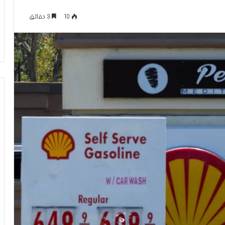
م
منذ 18 ساعة
ا
10
3 دقائق
عاقلها بالقدس هذا
الإعلام الغربي والرواية الفلسطينية بي
ل
أونروا؟ (فيديو)
التغييب والمواجهة
غ
ر
ب
ي
و
ا
ل
ر
و
ا
ي
ة
ا
ل
ف
ل
س
ط