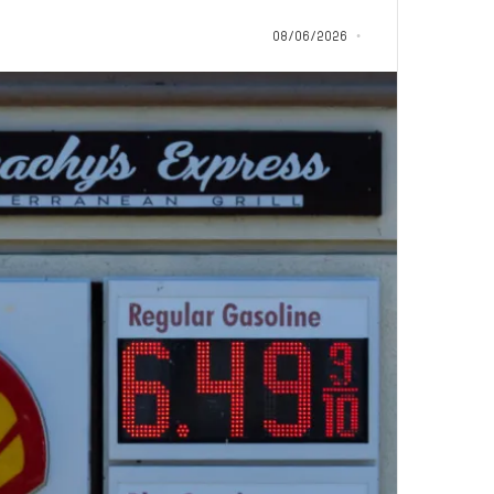
م
منذ 20 ساعة
ا
08/06/2026
5 اقتحامات لآخر م
ت
العام.. ماذا تقول ال
ل
آ
خ
ر
م
ع
ا
ق
ل
ه
ا
ب
ا
ل
ق
د
س
ه