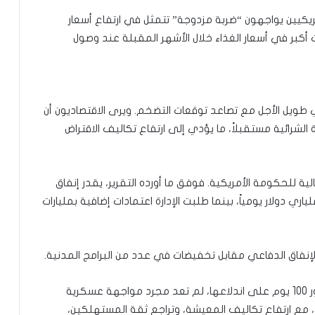
لأمريكيين يواجهون “ضربة مزدوجة” تتمثل في ارتفاع أسعار
ت أكبر في أسعار الغذاء خلال الأشهر المقبلة عند وصول
ري طويل الأجل مع تصاعد توقعات التضخم. ويرى الاقتصاديون أن
لشرائية مستقبلاً، ما يؤدي إلى ارتفاع تكاليف الاقتراض
ة للحكومة الأمريكية. فوفق ما أورده التقرير، يقدر إنفاق
اري دولار يومياً، بينما طلبت الإدارة اعتمادات إضافية بمليارات
الإنفاق الدفاعي مقابل تخفيضات في عدد من البرامج المدنية.
ويخلص تقرير آندي هيرشفيلد إلى أن الحرب، بعد مرور 100 يوم على اندلاعها، لم تعد مجرد مواجهة عسكرية
كي، مع ارتفاع تكاليف المعيشة، وتراجع ثقة المستهلكين،