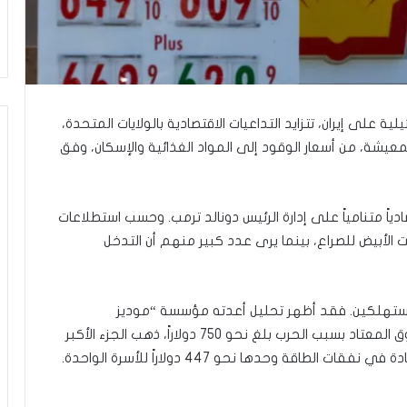
ي
ن
ي
ة
ب
ي
ن
ية على إيران، تتزايد التداعيات الاقتصادية بالولايات المتحدة،
ا
معيشة، من أسعار الوقود إلى المواد الغذائية والإسكان، وفق
ل
ت
غ
ي
ادياً متنامياً على إدارة الرئيس دونالد ترمب. وحسب استطلاعات
ي
 الأبيض للصراع، بينما يرى عدد كبير منهم أن التدخل
ب
و
ا
ل
المستهلكين. فقد أظهر تحليل أعدته مؤسسة “موديز
م
أناليتيكس” أن متوسط ما أنفقته الأسرة الأمريكية فوق المعتاد بسبب الحرب بلغ نحو 750 دولاراً، ذهب الجزء الأكبر
و
اقة وحدها نحو 447 دولاراً للأسرة الواحدة.
ا
ج
ه