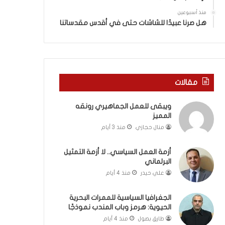
ة
ذ
ف
ا
منذ أسبوعين
ي
ا
هل صرنا عبيدًا للشاشات حتى في أقدس مقدساتنا
ر
ل
و
ع
م
ا
ا
م
ب
.
مقالات
ي
.
ن
م
ويبقى للعمل الجماهيري رونقه
ل
ا
المميز
ب
ذ
ن
ا
منال حجازي
منذ 3 أيام
ا
ت
ن
ق
أزمة العمل السياسي.. لا أزمة التمثيل
و
و
البرلماني
ت
ل
علي حيدر
منذ 4 أيام
ل
ا
أ
ل
الجغرافيا السياسية للممرات البحرية
ب
أ
الحيوية: هرمز وباب المندب نموذجًا
ي
و
طارق بصول
منذ 4 أيام
ب
ن