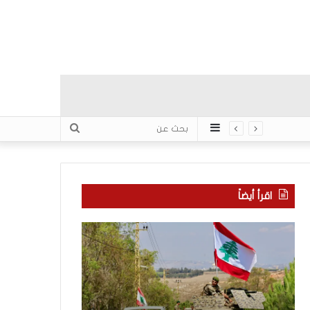
عمود
بحث
جانبي
عن
اقرأ أيضاً
م
5
ا
ا
ذ
ق
ا
ت
ب
ح
ح
ا