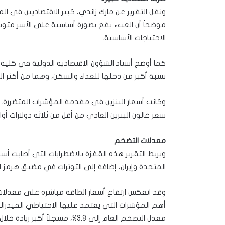
ر
ونقل التقرير عن مارك زاندي، كبير الاقتصاديين في ا
و
موضحاً أن العبء يقع بصورة أساسية على الأسر م
ا
الاحتياجات الأساسية.
؟
(
ف
كما أوضح أستاذ الشؤون الاقتصادية الدولية في كلية
ي
نسبة أكبر من دخلها للغذاء والسكن، وهما من أكثر الق
د
ي
وكانت أسعار البنزين في مقدمة المؤشرات المتضررة. 
و
)
سعر غالون البنزين العادي من أقل من ثلاثة دولارات أواخر فبراير/شباط إلى 
معدلات التضخم
ويربط التقرير هذه القفزة بالاضطرابات التي أصابت أسو
المتحدة وإيران، إضافة إلى التوترات في مضيق هرمز ال
وقد انعكس ارتفاع أسعار الطاقة مباشرة على معدل
أهم المؤشرات التي يعتمد عليها الاحتياطي الفيدرالي 
معدل التضخم العام إلى 3.8%، مسجلاً أكبر زيادة خلال ثلاث سنوات.