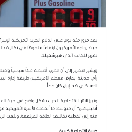
ذ
ا
ا
ل
ع
ا
م
بعد مرور مئة يوم على اندلاع الحرب الأمريكية الإسرائيل
.
حيث يواجه الأمريكيون ارتفاعاً ملحوظاً في تكاليف ال
.
تقرير للكاتب آندي هيرشفيلد.
م
ا
ذ
ويشير التقرير إلى أن الحرب أصبحت عبئاً سياسياً واقتص
ا
رأي حديثة، يعارض معظم الأمريكيين طريقة إدارة البيت
ت
العسكري ضد إيران كان خطأً.
ق
و
ل
وتبرز الآثار الاقتصادية للحرب بشكل واضح في حياة 
ا
ل
منه إلى تغطية تكاليف الطاقة المرتفعة. وبلغت الزيادة في نفقات الط
أ
و
ن
ضربة اقتصادية كبيرة