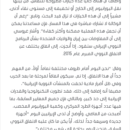
وأضاف أن هناك حالياً عدة خيارات مطروحة للنقاش، من بينها
نقل اليورانيوم إلى الخارج أو تخفيفه إلى مستوى نقاء أدنى،
مشيراً إلى أن هذه الخيارات لا تزال قيد البحث. وتابع: “رغم أن
الوكالة لا تشارك مباشرة في هذا المسار، فإن مساعدتنا يمكن
أن تجعل هذه العملية ممكنة وأكثر كفاءة”. وأشار غروسي
إلى أن المفاوضات بين إيران والولايات المتحدة بشأن البرنامج
النووي الإيراني ستقود، إذا أُنجزت، إلى اتفاق يختلف عن
الاتفاق النووي المبرم عام 2015.
وقال: “نحن اليوم أمام ظروف مختلفة تماماً. أولاً، من المهم
جداً أن هذا الاتفاق، إذا تم، سيكون اتفاقاً لمرحلة ما بعد الحرب
وفي ظل أضرار مادية لحقت بالمنشآت النووية الإيرانية”،
مضيفا أنه إضافة إلى ذلك، فقد تطورت التكنولوجيا والقدرات
الإيرانية إلى حد كبير، وبالتالي فإن جميع المعايير السابقة، بما
فيها عدد أجهزة الطرد المركزي وكمية اليورانيوم المخصب،
أصبحت من الماضي. وأوضح أن لدى الإيرانيين اليوم “أجهزة
جديدة وسريعة جداً. لذلك، أياً يكن ما كان عليه الاتفاق النووي
السابق، فنحن اليوم بحاجة إلى شيء مختلف”.