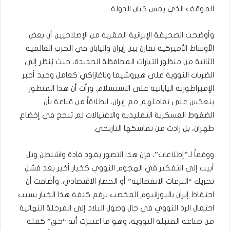
الموقف الذي يمس كيان الدولة.
وأوضحت الصحيفة الإيرانية المقربة من الإصلاحيين أن بعض
الأوساط الأميركية تقارن بين إيران واليابان في الحرب العالمية
الثانية من منظور التيارات المحافظة الجديدة، حيث يُنظر إلى
الضربات النووية على هيروشيما وناغازاكي كعامل وحيد أجبر
الإمبراطورية اليابانية على الاستسلام. ورأت أن هذا المنظور
ينعكس على تعاملهم مع إيران، انطلاقاً من قناعة بأن
الضغوط العسكرية التقليدية والاغتيالات لم تنجح في إخضاع
طهران، بل زادت من تماسكها التاريخي.
ووفقاً لـ”إطلاعات”، فإن هذا التصور يقود قادة واشنطن وتل
أبيب إلى التفكير في الهجوم النووي كخيار أخير بعد فشل
تحريك “النزعات الانفصالية” أو الحصار الاقتصادي. وأضافت أن
احتفاظ إيران باليورانيوم المخصب يرفع كلفة هذا الخيار بسبب
احتمال الرد النووي في حال وصول البلاد إلى المرحلة النهائية
من صناعة القنبلة النووية، وهو ما اعتبرت أنه “حق” كفله