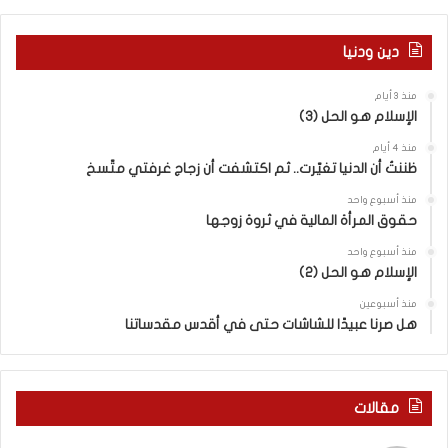
ا
ر
ل
م
دين ودنيا
م
ع
ف
ا
منذ 3 أيام
ا
ق
الإسلام هو الحل (3)
و
ل
ض
ه
منذ 4 أيام
ا
ا
ظننتُ أن الدنيا تغيّرت.. ثم اكتشفت أن زجاج غرفتي متّسخ
ت
ب
منذ أسبوع واحد
ا
ا
حقوق المرأة المالية في ثروة زوجها
ل
ل
ج
ق
منذ أسبوع واحد
د
الإسلام هو الحل (2)
د
ي
س
منذ أسبوعين
د
ه
هل صرنا عبيدًا للشاشات حتى في أقدس مقدساتنا
ة
ذ
ف
ا
ي
ا
ر
ل
مقالات
و
ع
م
ا