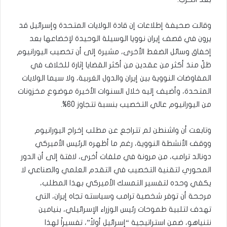
وقالت صحيفة إطلاعات إن قادة الولايات المتحدة وإسرائيل قد
يرون في قصف إيران نوويا الوسيلة الوحيدة لإخضاعها بعد
إخفاق وسائل الضغط الأخرى، مشيرة إلى أن تخصيب اليورانيوم
ظلّ منذ أكثر من عقدين من أكثر القضايا إثارة للخلاف في
المفاوضات النووية بين إيران والدول الغربية، ولا سيما الولايات
المتحدة، وأضيف إليه خلال السنوات الأخيرة موضوع مخزونات
من اليورانيوم عالي التخصيب بنسبة تتجاوز 60%.
وتابعت أن واشنطن لم تتراجع عن مطلب إخراج اليورانيوم
ووقف الأنشطة النووية، رغم ما أظهره الرئيس الأميركي
دونالد ترامب، من مرونة في ملفات أخرى، لافتة إلى أن الدور
المحوري لتقنية التخصيب في التقدم العلمي والصناعي لا
يكفي وحده لتفسير التمسك الأميركي بهذا المطلب،
مرجحة أن توفر شخصية ترامب وسياسته تجاه إيران، التي
تهدف لتلبية طموحات رئيس الوزراء الإسرائيلي، بنيامين
نتنياهو، ضمن استراتيجية “إسرائيل أولاً”، تفسيراً لهذا