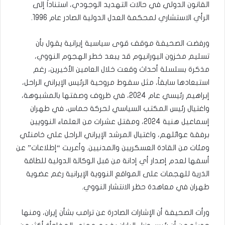
القانون الدولي في حالات التهديد الوجودي، استناداً إلى
الرأي الاستشاري لمحكمة العدل الدولية الصادر عام 1996.
ورفضت الصحيفة موقف قوى سياسية إيرانية يقول بأن
تسليم مخزون اليورانيوم قد يبعد خطر الهجوم النووي،
مذكرة بسلسلة أحداث وقعت خلال العامين الأخيرين، رغم
استبعادها سابقاً، مثل سقوط مروحية الرئيس الإيراني الراحل،
إبراهيم رئيسي عام 2024، في ظروف وصفتها بالمشبوهة،
واغتيال رئيس المكتب السياسي لحركة حماس، في طهران
إسماعيل هنية 2024، ومقتل عشرات من العلماء النوويين
برفقة عوائلهم، واغتيال المرشد الإيراني الراحل علي خامنئي
ومئات من القادة العسكريين والمدنيين. وأعربت “إطلاعات” عن
أسفها لعدم إصدار أي إدانة من قبل الوكالة الدولية للطاقة
الذرية للهجمات على المواقع النووية الإيرانية رغم عضوية
طهران في معاهدة حظر الانتشار النووي.
ورأت الصحيفة أن الإشارات الصادرة عن ترامب بشأن إيران، ومنها