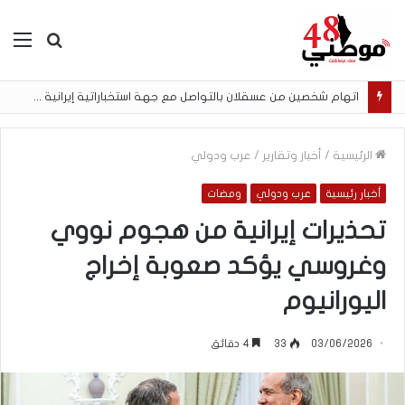
بحث
الق
عن
اتهام شخصين من عسقلان بالتواصل مع جهة استخباراتية إيرانية وتنفيذ مهام تصوير مقابل أموال رقمية
الرئيسية
/
أخبار وتقارير
/
عرب ودولي
أخبار رئيسية
عرب ودولي
ومضات
تحذيرات إيرانية من هجوم نووي
وغروسي يؤكد صعوبة إخراج
اليورانيوم
03/06/2026
33
4 دقائق