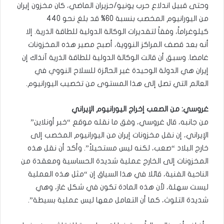
وحتى قبيل اندلاع حرب يونيو/حزيران الماضي، كان مخزون إيران
من اليورانيوم المخصب بنسبة 60% قد بلغ نحو 440
كيلوغراماً، وفقاً لتقديرات الوكالة الدولية للطاقة الذرية. إلا
أنه بعد قصف المراكز النووية، أصبح مصير هذه المخزونات
غامضا. وسبق أن قالت الوكالة الدولية للطاقة الذرية آنذاك إن
إيران هي الدولة الوحيدة غير الحائزة للسلاح النووي في
العالم التي تصل إلى هذا المستوى من تخصيب اليورانيوم.
غروسي: من الصعب إخراج اليورانيوم الإيراني
من جانبه، قال غروسي، وفق ما نقله موقع “خبر أونلاين”
الإيراني، إن نقل مخزونات إيران من اليورانيوم المخصب إلى
خارج البلاد “صعب، لكنه ليس مستحيلاً”. وأكد أن نقل هذه
المخزونات إلى الخارج عملية شديدة الحساسية ومعقدة من
الناحية الفنية، قائلا في هذا السياق إن “مثل هذه العملية
ليست سهلة، لأن هذه المادة تكون في شكل غاز، وهي
شديدة التلوث، كما أن التعامل معها ليس عملية بسيطة”.