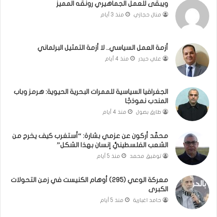
ويبقى للعمل الجماهيري رونقه المميز
ا
م
منال حجازي
منذ 3 أيام
ب
.
ي
.
ن
م
ل
ا
أزمة العمل السياسي.. لا أزمة التمثيل البرلماني
ب
ذ
علي حيدر
منذ 4 أيام
ن
ا
ا
ت
ن
ق
الجغرافيا السياسية للممرات البحرية الحيوية: هرمز وباب
و
و
المندب نموذجًا
ت
ل
طارق بصول
منذ 4 أيام
ل
ا
أ
ل
محمَّد أركون عن عزمي بشارة: “أستغرب كيف يخرج من
ب
أ
الشعب الفلسطينيُّ إنسان بهذا الشكل”
ي
و
توفيق محمد
منذ 5 أيام
ب
ن
؟
ر
(
و
معركة الوعي (295) أوهام الكنيست في زمن التحولات
الكبرى
ف
ا
ي
؟
حامد اغبارية
منذ 5 أيام
د
(