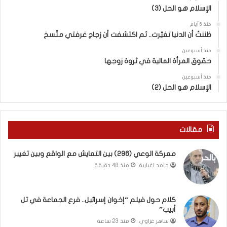
الإسلام هو الحل (3)
ن
ة
ا
.
منذ 6 أيام
ل
.
ظننتُ أن الدنيا تغيّرت.. ثم اكتشفت أن زجاج غرفتي متّسخ
كَ
ا
بِ
ل
منذ أسبوعين
حقوق المرأة المالية في ثروة زوجها
دِ
ف
(
ت
منذ أسبوعين
ب
ى
الإسلام هو الحل (2)
ك
س
س
ل
ر
ي
ا
م
مقالات
ل
أ
ب
ب
معركة الوعي (296) بين التعايش مع الواقع وبين تغيير
ا
و
حامد اغبارية
منذ 48 دقيقة
ء
أ
)
ح
و
م
كلام حول فيلم “إخوان إسرائيل.. فرع الجماعة في تل
ا
د
أبيب”
ل
م
كَ
ن
ساهر غزاوي
منذ 23 ساعة