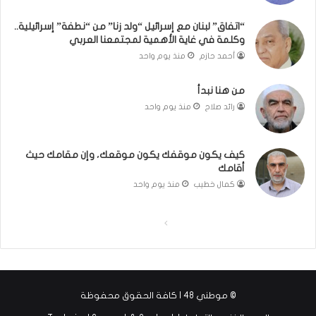
بَ
ا
دِ
ل
“اتفاق” لبنان مع إسرائيل “ولد زنا” من “نطفة” إسرائيلية..
(
ر
وكلمة في غاية الأهمية لمجتمعنا العربي
ب
ي
أحمد حازم
منذ يوم واحد
ف
ن
ت
ة
من هنا نبدأ
ح
ي
رائد صلاح
منذ يوم واحد
ا
ت
ل
مّ
ب
ح
كيف يكون موقفك يكون موقعك، وإن مقامك حيث
ا
ف
أقامك
ء
ظ
)
ا
كمال خطيب
منذ يوم واحد
ل
ق
ا
ا
ر
ل
ل
آ
ن
ص
ص
ا
ف
ف
ل
© موطني 48 | كافة الحقوق محفوظة
ح
ح
ك