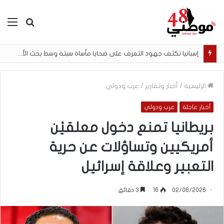
بحث
الق
عن
إسبانيا تكثف جهود التعرف على ضحايا مأساة سبتة وسط بحث الأسر عن المفقودين
الرئيسية
/
أخبار وتقارير
/
عرب ودولي
أخبار عاجلة
عرب ودولي
بريطانيا تمنع دخول معلقيْن
أمريكيين وتساؤلات عن حرية
التعبير وعلاقة إسرائيل
02/06/2026
16
3 دقائق