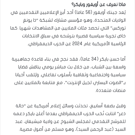
ماذا نعرف عن أويغور وبايكر؟
يُعد جينك أويغور (56 عاما) أحد أبرز الإعلاميين التقدميين في
الولايات المتحدة، وهو مؤسس مشارك لشبكة “ذا يونغ
توركس” التي تحصد مئات الملايين من المشاهدات شهريا. كما
خاض تجربة سياسية قصيرة بترشحه في سباق الانتخابات
الرئاسية الأمريكية عام 2024 عن الحزب الديمقراطي.
أما حسن بايكر (34 عاما)، فقد نجح في بناء قاعدة جماهيرية
واسعة بين الشباب، من خلال بث مباشر يومي يناقش قضايا
سياسية واجتماعية وثقافية بأسلوب تفاعلي. ويُلقب أحيانا
بـ”الصوت اليساري لجيل الإنترنت”، مع متابعة بالملايين على
منصات متعددة.
وقبل بضعة أسابيع، تحدثت وسائل إعلام أمريكية عن “حالة
ذعر” انتابت نُخب الحزب الديمقراطي بعدما أعلن بايكر دعمه
للمرشح التقدمي لمجلس الشيوخ عن ولاية ميشيغان، عبد
السيد (عبد الرحمن السيد)، وهو مسلم من أصول مصرية.