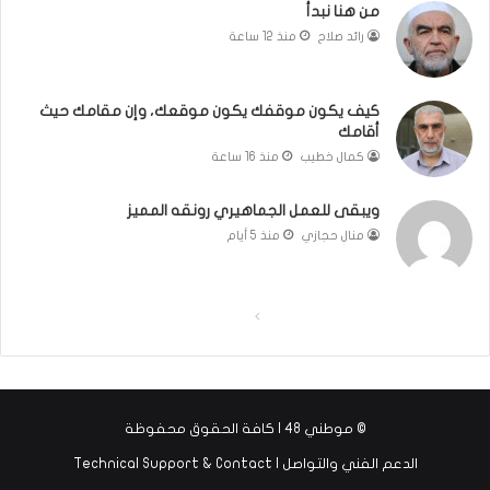
ئ
من هنا نبدأ
ي
رائد صلاح
منذ 12 ساعة
ل
ي
ة
كيف يكون موقفك يكون موقعك، وإن مقامك حيث
.
أقامك
.
كمال خطيب
منذ 16 ساعة
و
ك
ل
ويبقى للعمل الجماهيري رونقه المميز
م
منال حجازي
منذ 5 أيام
ة
ف
ي
ا
ا
غ
ا
ل
ل
ي
ص
ص
ة
ف
ف
ا
© موطني 48 | كافة الحقوق محفوظة
ل
ح
ح
أ
الدعم الفني والتواصل | Technical Support & Contact
ة
ة
ه