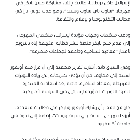
لإسرائيل داخل بريطانيا، طالبت بإلغاء مشاركة حسن بايكر في
مهرجان “ساوث باي ساوث ويست”، وهو حدث دولي بارز في
مجالات التكنولوجيا والإعلام والثقافة.
ودعت منظمات وجهات مؤيدة لإسرائيل منظمي المهرجان
إلى عدم منح بايكر منصة لنشر خطابه، متهمة إياه بالترويج
لأفكار “معادية للسامية وداعمة لجماعات متطرفة”.
وفي السياق ذاته، أشارت تقارير صحفية إلى أن قرار منع أويغور
استند إلى مخاوف من أن تؤدي تصريحاته إلى زيادة التوترات
المرتبطة بمعاداة السامية، خاصة بعد انتقاداته المتكررة
لنفوذ اللوبيات المؤيدة لإسرائيل في السياسة الأمريكية.
كان من المقرر أن يشارك أويغور وبايكر في فعاليات متعددة،
أبرزها مهرجان “ساوث باي ساوث ويست”، إضافة إلى ندوة في
جامعة أكسفورد.
ويعد المهرجان منصة عالمية تجمع شخصيات مؤثرة من