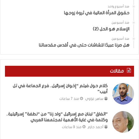
ل
منذ أسبوع واحد
“
حقوق المرأة المالية في ثروة زوجها
و
ل
منذ أسبوعين
د
الإسلام هو الحل (2)
ز
منذ أسبوعين
ن
هل صرنا عبيدًا للشاشات حتى في أقدس مقدساتنا
ا
”
م
ن
مقالات
“
ن
كلام حول فيلم “إخوان إسرائيل.. فرع الجماعة في تل
ط
أبيب”
ف
ساهر غزاوي
منذ 7 ساعات
ة
”
إ
“اتفاق” لبنان مع إسرائيل “ولد زنا” من “نطفة” إسرائيلية..
وكلمة في غاية الأهمية لمجتمعنا العربي
س
ر
أحمد حازم
منذ 9 ساعات
ا