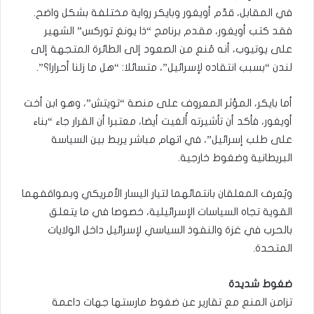
في المقابل، قدّم أويغور وبايكر رواية مختلفة بشكل واضح.
فقد كتب أويغور، مقدم برنامج “ذا يونغ توركس” الشهير
على يوتيوب، أنه مُنع من الصعود إلى الطائرة المتجهة إلى
لندن “بسبب انتقاده لإسرائيل”، متسائلا: “هل ما زلنا أحرارا؟”.
أما بايكر، المؤثر المعروف على منصة “تويتش”، وهو ابن أخت
أويغور، فأكد أن تأشيرته أُلغيت أيضا، معتبرا أن القرار جاء “بناء
على طلب إسرائيل”، في اتهام مباشر يربط بين السياسة
البريطانية وضغوط خارجية.
ويُعرف المعلقان بانتمائهما لتيار اليسار الأمريكي وبمواقفهما
القوية تجاه السياسات الإسرائيلية، خصوصا في ما يتعلق
بالحرب في غزة والنفوذ السياسي لإسرائيل داخل الولايات
المتحدة.
ضغوط شديدة
تزامن المنع مع تقارير عن ضغوط مارستها جهات داعمة