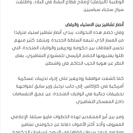
الوطنية (البرلمان) لإصلاح قطاع النفط في البلاد، وأطلقت
سراح سجناء سياسيين.
أنصار تشافيز بين الاستياء والرفض
وفي خضم هذه التحولات، يبدي أنصار تشافيز استياء متزايدا
من المسار الذي تتبعه السلطة الجديدة. وينتقد كثير منهم
تحسن العلاقات بين حكومة رودريغيز والولايات المتحدة، التي
ظلوا يعتبرونها الخصم الرئيسي للمشروع التشافيزي، بغض
النظر عن هوية الحزب الحاكم في واشنطن.
كما كشفت موافقة رودريغيز على إجراء تدريبات عسكرية
أمريكية في كاراكاس، إلى جانب ترحيل وزير سابق لمواجهة
تحقيقات جنائية في الولايات المتحدة، عن عمق الانقسامات
داخل المعسكر التشافيزي.
ومن بين أبرز المنتقدين لهذه الخطوات ماريو سيلفا، الإعلامي
المعروف وأحد أكثر الأصوات دفاعا عن حكومتي تشافيز
ومادورو. فبعد سنوات قضاها في الترويج لسياسات الحكومة