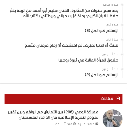
ف
م
منذ 16 ساعة
ر
ث
بعد سبع سنوات من المثابرة.. الفتى سليم أبو أحمد من الرينة يتمّ
ق
ا
حفظ القرآن الكريم: رحلة غيّرت حياتي وربطتني بكتاب الله
ب
ب
ي
ر
منذ 6 أيام
الإسلام هو الحل (3)
ن
ة
ا
.
منذ 6 أيام
ل
.
ظننتُ أن الدنيا تغيّرت.. ثم اكتشفت أن زجاج غرفتي متّسخ
كَ
ا
بِ
ل
منذ أسبوعين
حقوق المرأة المالية في ثروة زوجها
دِ
ف
(
ت
منذ أسبوعين
ب
ى
الإسلام هو الحل (2)
ك
س
س
ل
ر
ي
ا
م
مقالات
ل
أ
ب
ب
معركة الوعي (296) بين التعايش مع الواقع وبين تغيير
ا
و
نموذج التجربة الإسلامية في الداخل الفلسطيني
ء
أ
حامد اغبارية
منذ 11 ساعة
)
ح