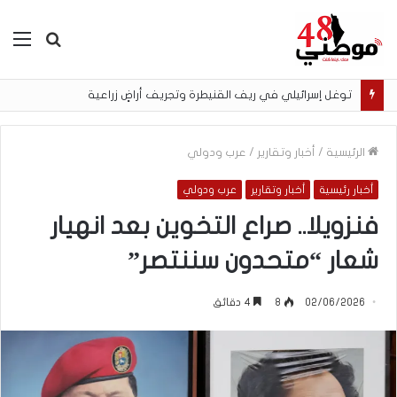
بحث
الق
عن
توغل إسرائيلي في ريف القنيطرة وتجريف أراضٍ زراعية
الرئيسية
/
أخبار وتقارير
/
عرب ودولي
أخبار رئيسية
أخبار وتقارير
عرب ودولي
فنزويلا.. صراع التخوين بعد انهيار
شعار “متحدون سننتصر”
02/06/2026
8
4 دقائق