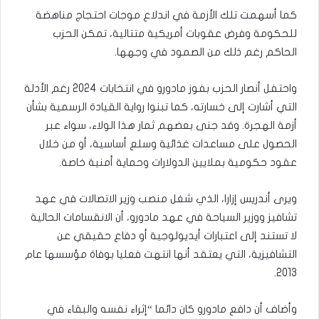
كما أسهمت تلك الأزمة في اندلاع موجات احتجاج مناهضة
للحكومة وفرض عقوبات أمريكية متتالية، تمكن الحزب
الحاكم رغم ذلك من الصمود في وجهها.
واحتفل أنصار الحزب بفوز مادورو في انتخابات 2024 رغم الأدلة
التي أشارت إلى خسارته، كما تبنوا رواية القيادة الرسمية بشأن
أزمة الهجرة. وقد جنى بعضهم ثمار هذا الولاء، سواء عبر
الحصول على مساعدات غذائية وسلع أساسية، أو من خلال
عقود حكومية بملايين الدولارات وحماية أمنية خاصة.
ويرى أندريس إزارا، الذي شغل منصب وزير الاتصالات في عهد
تشافيز ووزير السياحة في عهد مادورو، أن الانقسامات الحالية
لا تستند إلى اعتبارات أيديولوجية أو دفاع حقيقي عن
التشافيزية، التي يعتقد أنها انتهت فعليا بوفاة مؤسسها عام
2013.
وأضاف أن دافع مادورو كان دائما “إثراء نفسه والبقاء في