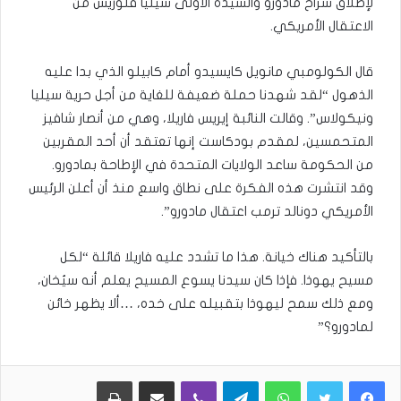
لإطلاق سراح مادورو والسيدة الأولى سيليا فلوريس من
الاعتقال الأمريكي.
قال الكولومبي مانويل كايسيدو أمام كابيلو الذي بدا عليه
الذهول “لقد شهدنا حملة ضعيفة للغاية من أجل حرية سيليا
ونيكولاس”. وقالت النائبة إيريس فاريلا، وهي من أنصار شافيز
المتحمسين، لمقدم بودكاست إنها تعتقد أن أحد المقربين
من الحكومة ساعد الولايات المتحدة في الإطاحة بمادورو.
وقد انتشرت هذه الفكرة على نطاق واسع منذ أن أعلن الرئيس
الأمريكي دونالد ترمب اعتقال مادورو”.
بالتأكيد هناك خيانة. هذا ما تشدد عليه فاريلا قائلة “لكل
مسيح يهوذا. فإذا كان سيدنا يسوع المسيح يعلم أنه سيُخان،
ومع ذلك سمح ليهوذا بتقبيله على خده، …ألا يظهر خائن
لمادورو؟”
WhatsApp
Telegram
Viber
مشاركة عبر البريد
طباعة