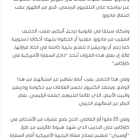
عبر برنامجه على التلفزيون الرسمي، مُنع من الظهور عقب
اعتقال مادورو.
وشكك سيلفا في قانونية ترحيل أليكس صعب، الحليف
المقرب من مادورو، معتبرا أن الخطوة تنتهك أحكاما دستورية،
كما زعم أن رودريغيز لا تتمتع بحرية كاملة في اتخاذ قراراتها،
قائلا إن بعض هذه القرارات تُتخذ “داخل السفارة الأمريكية في
كاراكاس”
وفي هذا الخضم، يعرب أنصار تشافيز عن استيائهم من هذا
الوضع. وينتقد الكثيرون تحسن العلاقات بين حكومة رودريغيز
والبيت الأبيض، الذي طالما اعتبرهم خصمه الرئيسي، بغض
النظر عن انتمائهم الحزبي.
وفي 23 مايو/أيار الماضي، احتج بضع عشرات من الأشخاص في
كاراكاس على التدريب الذي شهد هبوط طائرتين من طراز
“أوسبري” تابعتين لسلاح مشاة البحرية الأمريكية أمام السفارة