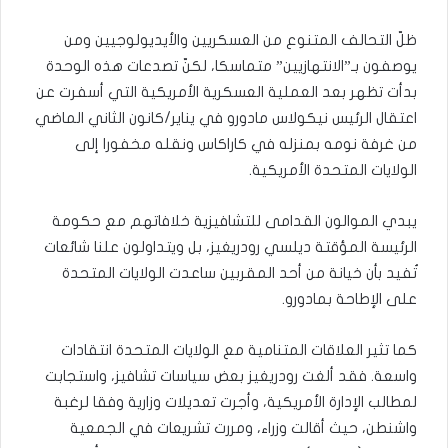
ظلّ التحالف المتنوع من العسكريين والأيديولوجيين ومن
يوصفون بـ”الانتهازيين” متماسكا، لكنّ تصدعات هذه الوحدة
بدأت تظهر بعد العملية العسكرية الأمريكية التي أسفرت عن
اعتقال الرئيس نيكولاس مادورو في يناير/كانون الثاني الماضي
من غرفة نومه بمنزله في كاراكاس ونقله مخفورا إلى
الولايات المتحدة الأمريكية.
يبدي الموالون القدامى للتشافيزية خلافاتهم مع حكومة
الرئيسة المؤقتة ديلسي رودريغيز، بل ويتداولون علنا شائعات
تُفيد بأن خيانة من أحد المقربين ساعدت الولايات المتحدة
على الإطاحة بمادورو.
كما تثير العلاقات المتنامية مع الولايات المتحدة انتقادات
واسعة. فقد ألغت رودريغيز بعض سياسات تشافيز، واستجابت
لمطالب الإدارة الأمريكية، وأجرت تعديلات وزارية وفقا لرغبة
واشنطن، حيث أقالت وزراء، ومررت تشريعات في الجمعية