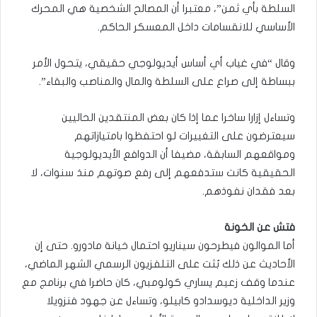
السلطة بأي ثمن”، معتبرا أن المصالح الشخصية هي المحرك
الأساسي للانقسامات داخل المعسكر الحاكم.
وقال “في غياب أي أساس أيديولوجي حقيقي، يتحول الأمر
ببساطة إلى صراع على السلطة والمال والمناصب والبقاء”.
وتساءل إزارا ساخرا عما إذا كان بعض المنتقدين الحاليين
سيعترضون على التغييرات لو احتفظوا بامتيازاتهم
ومواقعهم السابقة، مضيفا أن الدوافع الأيديولوجية
الحقيقية كانت ستدفعهم إلى رفع صوتهم منذ سنوات، لا
بعد فقدان نفوذهم.
فتش عن الخونة
أما الموالون فيطرحون سيناريو احتمال خيانة مادورو. حتى إن
الأحاديث عن ذلك بُثت على التلفزيون الرسمي الشهر الماضي،
عندما وقف زعيم يساري كولومبي، كان حاضرا في برنامج مع
وزير الداخلية ديوسدادو كابيلو، وتساءل عن جهود فنزويلا