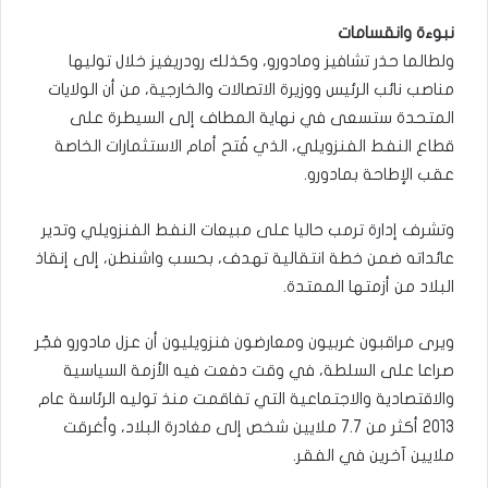
نبوءة وانقسامات
ولطالما حذر تشافيز ومادورو، وكذلك رودريغيز خلال توليها
مناصب نائب الرئيس ووزيرة الاتصالات والخارجية، من أن الولايات
المتحدة ستسعى في نهاية المطاف إلى السيطرة على
قطاع النفط الفنزويلي، الذي فُتح أمام الاستثمارات الخاصة
عقب الإطاحة بمادورو.
وتشرف إدارة ترمب حاليا على مبيعات النفط الفنزويلي وتدير
عائداته ضمن خطة انتقالية تهدف، بحسب واشنطن، إلى إنقاذ
البلاد من أزمتها الممتدة.
ويرى مراقبون غربيون ومعارضون فنزويليون أن عزل مادورو فجّر
صراعا على السلطة، في وقت دفعت فيه الأزمة السياسية
والاقتصادية والاجتماعية التي تفاقمت منذ توليه الرئاسة عام
2013 أكثر من 7.7 ملايين شخص إلى مغادرة البلاد، وأغرقت
ملايين آخرين في الفقر.