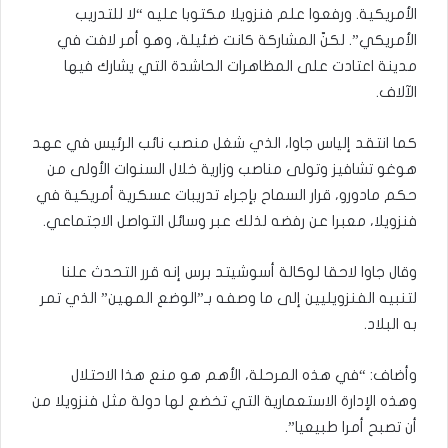
الأمريكية. ورفعوا علم فنزويلا مكتوبا عليه “لا للتدريب
الأمريكي”. لكنّ المشاركة كانت ضئيلة، وهو أمر لافت في
مدينة اعتادت على المظاهرات الحاشدة التي يشارك فيها
الآلاف.
كما انتقد إلياس جاوا، الذي شغل منصب نائب الرئيس في عهد
هوغو تشافيز وتولى مناصب وزارية خلال السنوات الأولى من
حكم مادورو، قرار السماح بإجراء تدريبات عسكرية أمريكية في
فنزويلا، معبرا عن رفضه لذلك عبر وسائل التواصل الاجتماعي.
وقال جاوا لاحقا لوكالة أسوشيتد برس إنه قرر التحدث علنا
لتنبيه الفنزويليين إلى ما وصفه بـ”الوضع المهين” الذي تمر
به البلاد.
وأضاف: “في هذه المرحلة، الأهم هو منع هذا الاحتلال
وهذه الإدارة الاستعمارية التي تخضع لها دولة مثل فنزويلا من
أن تصبح أمرا طبيعيا”.