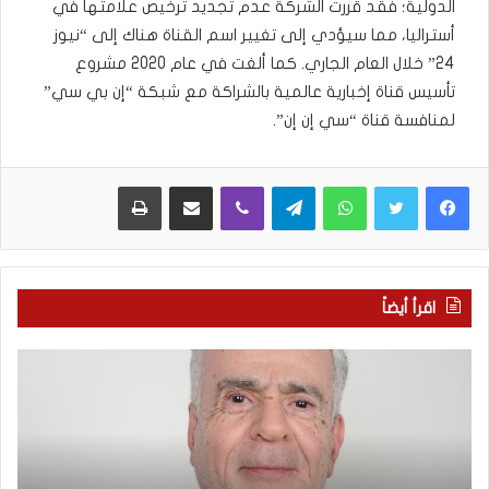
الدولية؛ فقد قررت الشركة عدم تجديد ترخيص علامتها في
أستراليا، مما سيؤدي إلى تغيير اسم القناة هناك إلى “نيوز
24” خلال العام الجاري. كما ألغت في عام 2020 مشروع
تأسيس قناة إخبارية عالمية بالشراكة مع شبكة “إن بي سي”
لمنافسة قناة “سي إن إن”.
WhatsApp
Telegram
Viber
مشاركة عبر البريد
طباعة
اقرأ أيضاً
ا
ب
ل
ع
ع
د
ر
س
ب
ب
يّ
ع