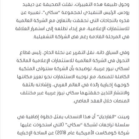
وحول طبيعة هذه التغييرات، نقلت الصحيفة عن ديفيد
رودس، الرئيس التنفيذي لمجموعة “سكاي”، تعبيره عن
فخره بالنجاحات التي تحققت بالتعاون مع الشركة العالمية
للاستثمارات الإعلامية، مع إبداء تطلعه إلى استمرار العلاقة
في المرحلة القادمة رغم فض الشراكة التشغيلية.
وفي السياق ذاته، نقل التقرير عن نخلة الحاج، رئيس قطاع
التحول في الشركة العالمية للاستثمارات الإعلامية المالكة
لسكاي نيوز عربية، توضيحه بأن الشركة ستتولى الملكية
الكاملة للمنصة، مع توجيه الاستثمارات نحو تعزيز مكانتها
كوجهة إخبارية رائدة في العالم العربي، وإشادته بالثقة
والانتشار اللذين حققتهما سكاي نيوز عربية عبر مختلف
المنصات خلال العقد الماضي.
وبينت “الغارديان” أن هذا الانسحاب يمثل خطوة إضافية في
سلسلة تراجعات لشبكة “سكاي” (التي استحوذت عليها
شركة كومكاست الأمريكية عام 2018) عن الساحة الإخبارية