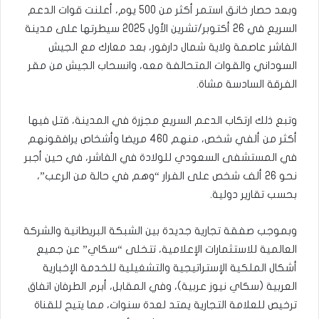
وبعد حصار خانق استمر أكثر من 500 يوم، أعلنت قوات الدعم
السريع في 26 أكتوبر/تشرين الأول 2025 سيطرتها على مدينة
الفاشر عاصمة ولاية شمال دارفور، بعد معارك مع الجيش
السوداني والقوات المتحالفة معه، وانسحاب الجيش من مقر
الفرقة السادسة مشاة.
وتبع ذلك ارتكاب الدعم السريع مجزرة في المدينة، قتل فيها
أكثر من ألفي شخص، منهم 460 مريضا وأشخاص يرافقونهم
في المستشفى السعودي للولادة في الفاشر، في حين أجبر
نحو 26 ألف شخص على الفرار “وهم في حالة من الرعب”،
بحسب تقارير دولية.
وبموجب صفقة تجارية جديدة بين الشبكة البريطانية والشركة
العالمية للاستثمارات الإعلامية، تتخلى “سكاي” عن جميع
أشكال الملكية الإستراتيجية والتشغيلية للخدمة الإخبارية
العربية (سكاي نيوز عربية)، وفي المقابل، أبرم الطرفان اتفاق
ترخيص للعلامة التجارية يمتد لعدة سنوات، مما يتيح للقناة