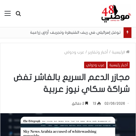
بحث
الق
عن
توغل إسرائيلي في ريف القنيطرة وتجريف أراضٍ زراعية
الرئيسية
/
أخبار وتقارير
/
عرب ودولي
أخبار رئيسية
عرب ودولي
مجازر الدعم السريع بالفاشر تفض
شراكة سكاي نيوز عربية
02/06/2026
13
2 دقائق