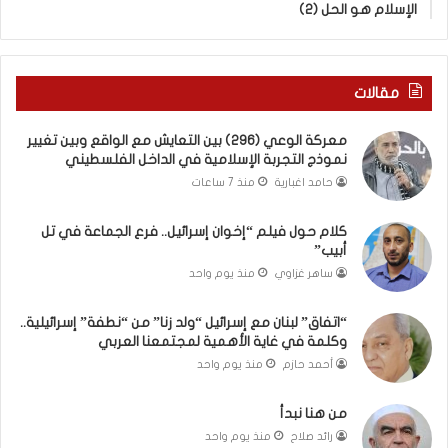
ب
ى
الإسلام هو الحل (2)
ك
س
س
ل
ر
ي
ا
م
مقالات
ل
أ
ب
ب
معركة الوعي (296) بين التعايش مع الواقع وبين تغيير
ا
و
نموذج التجربة الإسلامية في الداخل الفلسطيني
ء
أ
حامد اغبارية
منذ 7 ساعات
)
ح
و
م
كلام حول فيلم “إخوان إسرائيل.. فرع الجماعة في تل
ا
د
أبيب”
ل
م
كَ
ن
ساهر غزاوي
منذ يوم واحد
بَ
ا
دِ
ل
“اتفاق” لبنان مع إسرائيل “ولد زنا” من “نطفة” إسرائيلية..
(
ر
وكلمة في غاية الأهمية لمجتمعنا العربي
ب
ي
أحمد حازم
منذ يوم واحد
ف
ن
ت
ة
من هنا نبدأ
ح
ي
رائد صلاح
منذ يوم واحد
ا
ت