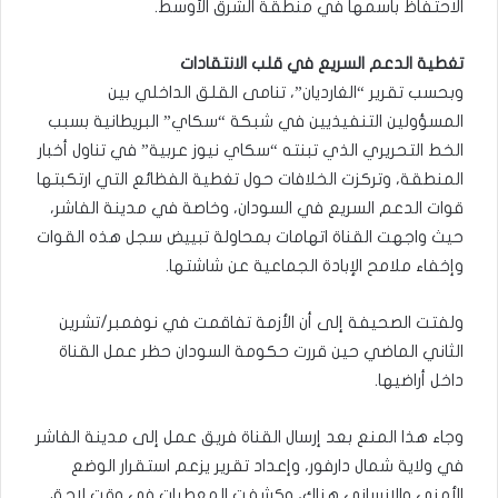
الاحتفاظ باسمها في منطقة الشرق الأوسط.
تغطية الدعم السريع في قلب الانتقادات
وبحسب تقرير “الغارديان”، تنامى القلق الداخلي بين
المسؤولين التنفيذيين في شبكة “سكاي” البريطانية بسبب
الخط التحريري الذي تبنته “سكاي نيوز عربية” في تناول أخبار
المنطقة، وتركزت الخلافات حول تغطية الفظائع التي ارتكبتها
قوات الدعم السريع في السودان، وخاصة في مدينة الفاشر،
حيث واجهت القناة اتهامات بمحاولة تبييض سجل هذه القوات
وإخفاء ملامح الإبادة الجماعية عن شاشتها.
ولفتت الصحيفة إلى أن الأزمة تفاقمت في نوفمبر/تشرين
الثاني الماضي حين قررت حكومة السودان حظر عمل القناة
داخل أراضيها.
وجاء هذا المنع بعد إرسال القناة فريق عمل إلى مدينة الفاشر
في ولاية شمال دارفور، وإعداد تقرير يزعم استقرار الوضع
الأمني والإنساني هناك، وكشفت المعطيات في وقت لاحق