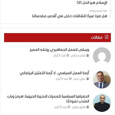
د
الإسلام هو الحل (2)
د
ي
س
منذ أسبوع واحد
د
ه
هل صرنا عبيدًا للشاشات حتى في أقدس مقدساتنا
ة
ذ
ف
ا
ي
ا
ر
ل
مقالات
و
ع
م
ا
ويبقى للعمل الجماهيري رونقه المميز
ا
م
منال حجازي
منذ 3 أيام
ب
.
ي
.
ن
م
ل
ا
أزمة العمل السياسي.. لا أزمة التمثيل البرلماني
ب
ذ
علي حيدر
منذ 3 أيام
ن
ا
ا
ت
ن
ق
الجغرافيا السياسية للممرات البحرية الحيوية: هرمز وباب
و
و
المندب نموذجًا
ت
ل
طارق بصول
منذ 3 أيام
ل
ا