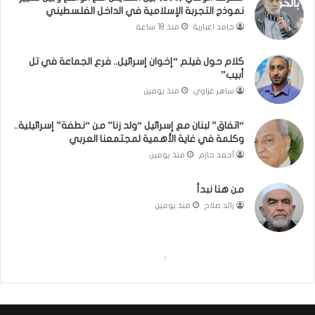
نموذج التجربة الإسلامية في الداخل الفلسطيني
ي
ل
ي
كَ
حامد اغبارية
منذ 18 ساعة
ر
بَ
ن
دِ
كلام حول فيلم “إخوان إسرائيل.. فرع الجماعة في تل
م
(
أبيب”
و
ب
ساهر غزاوي
منذ يومين
ذ
ف
ج
ت
“اتفاق” لبنان مع إسرائيل “ولد زنا” من “نطفة” إسرائيلية..
ا
ح
وكلمة في غاية الأهمية لمجتمعنا العربي
ل
ا
أحمد حازم
منذ يومين
ت
ل
ج
ب
من هنا نبدأ
ر
ا
ب
ء
رائد صلاح
منذ يومين
ة
)
ا
ل
ا
ا
إ
س
ل
ل
ل
ص
ص
ا