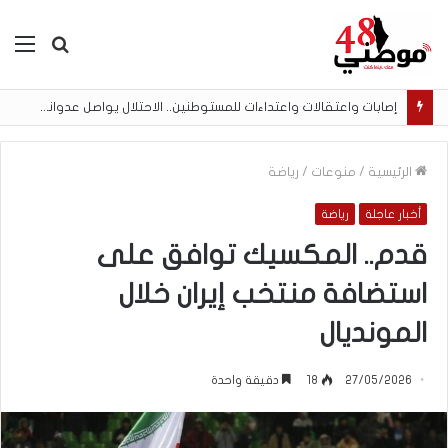
بحث
الق
عن
إصابات واعتقالات واعتداءات للمستوطنين.. الاحتلال يواصل عدوانه في الضفة وغزة
الرئيسية
/
منوعات
/
رياضة
أخبار عاجلة
رياضة
قدم.. المكسيك توافق على
استضافة منتخب إيران خلال
المونديال
27/05/2026
18
دقيقة واحدة