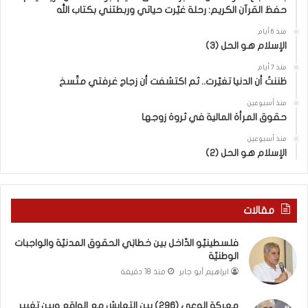
ن
ق
حفظ القرآن الكريم: رحلة غيّرت حياتي وربطتني بكتاب الله
ا
ب
ل
ي
منذ 6 أيام
الإسلام هو الحل (3)
ت
ن
ع
ا
منذ 7 أيام
ا
ل
ظننتُ أن الدنيا تغيّرت.. ثم اكتشفت أن زجاج غرفتي متّسخ
ي
كَ
ش
بِ
منذ أسبوعين
حقوق المرأة المالية في ثروة زوجها
م
دِ
ع
(
منذ أسبوعين
ا
ب
الإسلام هو الحل (2)
ل
ك
و
س
ا
ر
ق
ا
مقالات
ع
ل
و
ب
فلسطينيّو الدّاخل بين خطابَي الحقوق المدنيّة والواجبات
ب
ا
الوطنيّة
ي
ء
ابراهيم أبو جابر
منذ 18 دقيقة
ن
)
ت
و
معركة الوعي (296) بين التعايش مع الواقع وبين تغيير
غ
ا