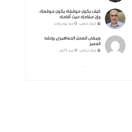
ك
ل
كيف يكون موقفك يكون موقعك،
وإن مقامك حيث أقامك
م
ة
كمال خطيب
منذ يوم واحد
ف
ي
ويبقى للعمل الجماهيري رونقه
غ
المميز
ا
منال حجازي
منذ 5 أيام
ي
ة
ا
ا
ا
ل
ل
ل
أ
ص
ص
ه
م
ف
ف
ي
ح
ح
ة
ة
ة
ل
م
ا
ا
ج
ل
ل
ت