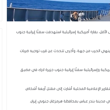
ر
ع
ا
ل
ج
م
ا
اليوم الثلاثاء، بمقتل 4 أشخاص على الأقل، بغارة أمريكية إسرائيلية استهدفت سفنًا إيرانية جنوب
ع
ة
ف
ق ينهي الحرب من جهة، وأخرى تتحدث عن قرب توجيه ضربات
ي
ت
ل
أ
كية وإسرائيلية سفنًا إيرانية جنوب جزيرة لارك في مضيق
ب
ي
ب
”
لتقارير الإعلامية المحلية أشارت إلى مقتل أربعة أشخاص.
في مدينة بندر عباس بمحافظة هرمزغان جنوبي إيران.