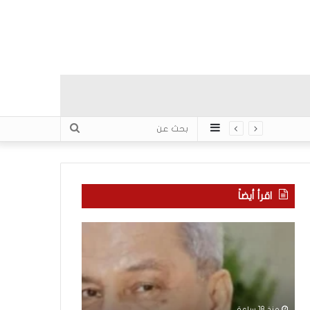
عمود
بحث
جانبي
عن
اقرأ أيضاً
“
م
ا
ن
ت
ه
ف
ن
ا
ا
ق
ن
منذ 18 ساعة