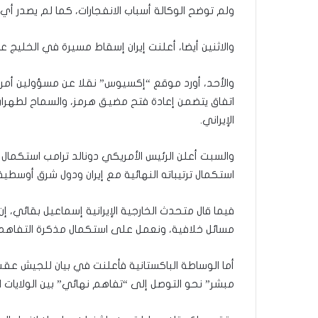
ولم توضح الوكالة أسباب الانفجارات، كما لم يصدر أ
والاثنين أيضا، أعلنت إيران إسقاط مسيرة في الخليج 
والأحد، أورد موقع “إكسيوس” نقلا عن مسؤولين أمريكي
اتفاق يتضمن إعادة فتح مضيق هرمز، والسماح لطهران 
الإيراني.
والسبت أعلن الرئيس الأمريكي دونالد ترامب استكمال
استكمال ترتيباته النهائية مع إيران ودول شرق أوسط
فيما قال متحدث الخارجية الإيرانية إسماعيل بقائي، إن
مسائل خلافية، ونعمل على استكمال مذكرة التفاهم
أما الوساطة الباكستانية فأعلنت في بيان للجيش عقب
مبشر” نحو التوصل إلى “تفاهم نهائي” بين الولايات المتحد