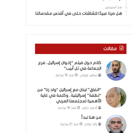
ا
”
منذ أسبوعين
م
هل صرنا عبيدًا للشاشات حتى في أقدس مقدساتنا
ن
“
ن
ط
ف
مقالات
ة
”
كلام حول فيلم “إخوان إسرائيل.. فرع
إ
الجماعة في تل أبيب”
س
ر
ساهر غزاوي
منذ 16 ساعة
ا
ئ
“اتفاق” لبنان مع إسرائيل “ولد زنا” من
ي
“نطفة” إسرائيلية.. وكلمة في غاية
ل
الأهمية لمجتمعنا العربي
ي
أحمد حازم
منذ 18 ساعة
ة
من هنا نبدأ
.
رائد صلاح
منذ 21 ساعة
.
و