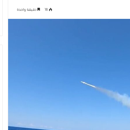
ل
منذ 16 ساعة
ف
16
دقيقة واحدة
كلام حول فيلم “إخوان إسرائيل.. فرع
ي
الجماعة في تل أبيب”
ل
م
“
إ
خ
و
ا
ن
إ
س
ر
ا
ئ
ي
ل
.
.
ف