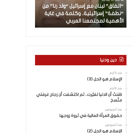
”
ب
“اتفاق” لبنان مع إسرائيل “ولد زنا” من
ل
د
“نطفة” إسرائيلية.. وكلمة في غاية
ب
أ
منذ 21 ساعة
الأهمية لمجتمعنا العربي
من هنا نبدأ
ن
ا
ن
م
ع
إ
س
دين ودنيا
ر
ا
منذ 5 أيام
ئ
الإسلام هو الحل (3)
ي
منذ 6 أيام
ل
ظننتُ أن الدنيا تغيّرت.. ثم اكتشفت أن زجاج غرفتي
“
متّسخ
و
ل
منذ أسبوعين
د
حقوق المرأة المالية في ثروة زوجها
ز
منذ أسبوعين
ن
الإسلام هو الحل (2)