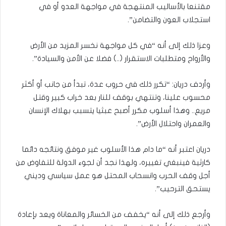
مقتنعا بالأساليب المنتهجة في مواجهة العدو أو في
استجلاب العون والتضامن”.
وعزا ذلك إلى أنه “في كل مواجهة نخسر المزيد من الأرض
والأرواح ومتطلبات الاستقرار (..) فضلا عن الأمن والسيادة”.
وأردف دريان: “تكرر ذلك في حروب عدة، تبدأ من جانب أو أكثر
محسوب علينا، وتنتهي بوقف للنار بعد خراب كبير وقتل
مريع.. وهذا أسلوب مكرر أصبح عبثيا يتسبب بهلاك الإنسان
والعمران واحتلال الأرض”.
دريان اعتبر أنه “ما دام هذا الأسلوب غير موفق ونتائجه دائما
كارثية فينبغي تغييره، ولهذا نجد أن لجوء الدولة للتفاوض من
أجل وقف الحرب وانسحاب المحتل هو عمل سياسي وديني
يستحق الترحيب”.
وأرجع ذلك إلى أنه “يخفف من الخسائر والمعاناة ويعد بإعادة