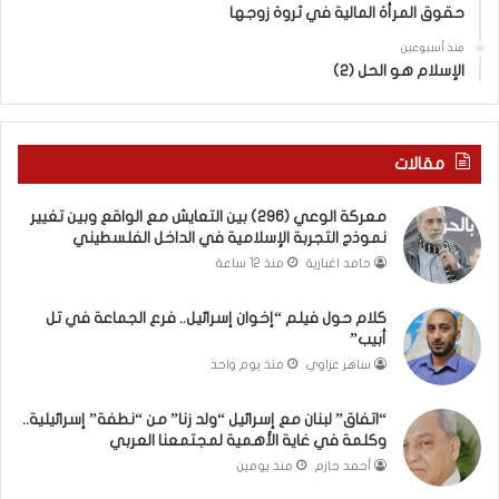
حقوق المرأة المالية في ثروة زوجها
دِ
ف
(
ت
منذ أسبوعين
ب
ى
الإسلام هو الحل (2)
ك
س
س
ل
ر
ي
ا
م
مقالات
ل
أ
ب
ب
معركة الوعي (296) بين التعايش مع الواقع وبين تغيير
ا
و
نموذج التجربة الإسلامية في الداخل الفلسطيني
ء
أ
حامد اغبارية
منذ 12 ساعة
)
ح
و
م
كلام حول فيلم “إخوان إسرائيل.. فرع الجماعة في تل
ا
د
أبيب”
ل
م
كَ
ن
ساهر غزاوي
منذ يوم واحد
بَ
ا
دِ
ل
“اتفاق” لبنان مع إسرائيل “ولد زنا” من “نطفة” إسرائيلية..
(
ر
وكلمة في غاية الأهمية لمجتمعنا العربي
ب
ي
أحمد حازم
منذ يومين
ف
ن