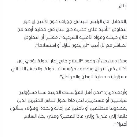
لبنان.
بالمقابل، قال الرئيس اللبناني جوزاف عون الاثنين إن خيار
التفاوض “تأكيد على حصرية حق لبنان في حماية أرضه من
خلال جيشه وقواه الأمنية الشرعية”، معتبرا أن التفاوض
المباشر مع تل أبيب “لن يكون تنازلا أو استسلاما”.
وحذر دريان من أن وجود “السلاح خارج إطار الدولة يؤدي إلى
اختلال في التوازن ويضعف مؤسسات الدولة، والجيش اللبناني
مسؤوليته حماية الوطن والمواطن”.
وأردف دريان: “نحن أهل المؤسسات الدينية لسنا مسؤولين
سياسيين أو عسكريين، لكن ماذا نقول للناس الكثيرين الذين
يقصدوننا متظلمين أو باحثين عن إغاثة ونجدة. وهؤلاء يسألون
دائما: إلى متى؟ وإلى ماذا المصير؟ ومتى يحل السلام
أخيرا؟”.