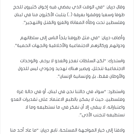
وقال دريان: “في الوقت الذي يمضي فيه إخوان كثيرون للحج
طوفا وسعيا ووقفوا بعرفة (..) يتلبث الأكثرون منا في لبنان
وفلسطين تحت وطأة المعاناة والغزو والقتل والتهجير”.
وأضاف دريان: “في مثل ظروفنا يلجأ الناس إلى سلطاتهم
ودولهم وركائزهم الاجتماعية والأخلاقية والجهات الحمية”.
واستدرك: “لكن السلطات تعجز والعدو لا يرحم، والوحدات
الاجتماعية تتحلل، ويصير هناك تهديد وجودي ليس للدول
والأوطان فقط، بل ولإنسانية الإنسان”.
واستطرد: “سواء في حالتنا نحن في لبنان، أو في حالة غزة
وفلسطين، حيث لا يمكن بالطبع الاعتماد على تقديرات العدو
واعتباراته، لا يبقى إلا أن نفكر في ما نستطيعه وما لا
نستطيعه لتجنب الأذى”.
ولافتا إلى خيار المواجهة المسلحة، تابع دريان: “ما عاد أحد منا