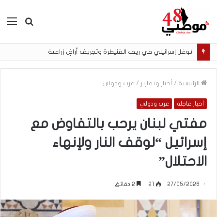
بحث
الق
عن
توغل إسرائيلي في ريف القنيطرة وتجريف أراضٍ زراعية
الرئيسية
/
أخبار وتقارير
/
عرب ودولي
أخبار عاجلة
عرب ودولي
مفتي لبنان يرحب بالتفاوض مع
إسرائيل “لوقف النار ولإنهاء
الاحتلال”
27/05/2026
21
2 دقائق