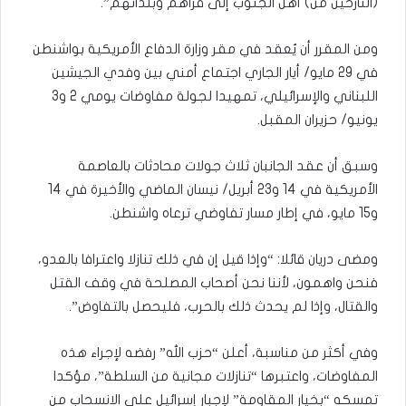
(النازحين من) أهل الجنوب إلى قراهم وبلداتهم”.
ومن المقرر أن يُعقد في مقر وزارة الدفاع الأمريكية بواشنطن
في 29 مايو/ أيار الجاري اجتماع أمني بين وفدي الجيشين
اللبناني والإسرائيلي، تمهيدا لجولة مفاوضات يومي 2 و3
يونيو/ حزيران المقبل.
وسبق أن عقد الجانبان ثلاث جولات محادثات بالعاصمة
الأمريكية في 14 و23 أبريل/ نيسان الماضي والأخيرة في 14
و15 مايو، في إطار مسار تفاوضي ترعاه واشنطن.
ومضى دريان قائلا: “وإذا قيل إن في ذلك تنازلا واعترافا بالعدو،
فنحن واهمون، لأننا نحن أصحاب المصلحة في وقف القتل
والقتال، وإذا لم يحدث ذلك بالحرب، فليحصل بالتفاوض”.
وفي أكثر من مناسبة، أعلن “حزب الله” رفضه لإجراء هذه
المفاوضات، واعتبرها “تنازلات مجانية من السلطة”، مؤكدا
تمسكه “بخيار المقاومة” لإجبار إسرائيل على الانسحاب من