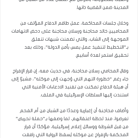
المدينة ضمن القضية ذاتها.
وخلال جلسات المحاكمة، عمل طاقم الدفاع المؤلف من
المحاميين خالد محاجنة ورسلان محاجنة على دحض الاتهامات
الموجهة إلى الشاب، والتي تضمنت شبهات تتعلق
بـ”التخطيط لتنفيذ عمل يمس بأمن الدولة”، وذلك بعد
تحقيق استمر لعدة أسابيع.
وقال المحامي رسلان محاجنة، في حديث معه، إن قرار الإفراج
جاء رغم “خطورة التهم التي وُجهت إلى موكله”، مشيرًا إلى
أن هيئة الدفاع تمكنت من تفنيد الادعاءات الأمنية التي
استندت إليها السلطات الإسرائيلية في الملف.
وأضاف محاجنة أن إغبارية وعددًا من الشبان من أم الفحم
تعرضوا، منذ لحظة اعتقالهم، لما وصفها بـ”حملة تحريض”
من قبل الشرطة ووسائل إعلام إسرائيلية، مؤكدًا أن قرار
المحكمة بالإفراج عن موكله يُسقط الرواية التي رافقت