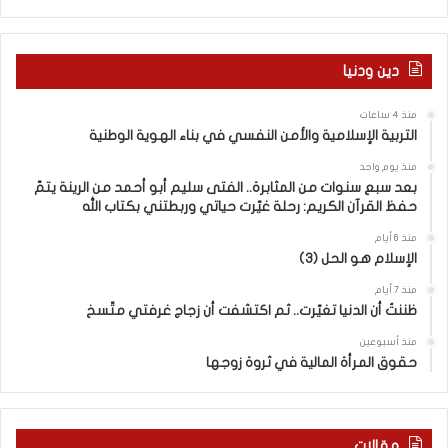
ا
2
خ
9
ل
6
دين ودنيا
ب
)
ي
ب
منذ 4 ساعات
ن
ي
التربية الإسلامية والأمن النفسي في بناء الهوية الوطنية
خ
ن
ط
ا
منذ يوم واحد
ا
ل
بعد سبع سنوات من المثابرة.. الفتى سليم أبو أحمد من الرينة يتمّ
حفظ القرآن الكريم: رحلة غيّرت حياتي وربطتني بكتاب الله
بَ
ت
ي
ع
منذ 6 أيام
ا
ا
الإسلام هو الحل (3)
ل
ي
ح
ش
منذ 7 أيام
ظننتُ أن الدنيا تغيّرت.. ثم اكتشفت أن زجاج غرفتي متّسخ
ق
م
و
ع
منذ أسبوعين
ق
ا
حقوق المرأة المالية في ثروة زوجها
ا
ل
ل
و
م
ا
د
ق
مقالات