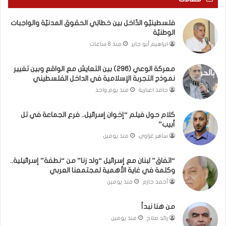
ن
ع
يّ
و
فلسطينيّو الدّاخل بين خطابَي الحقوق المدنيّة والواجبات
ة
ب
الوطنيّة
و
ي
ابراهيم أبو جابر
منذ 8 ساعات
ا
ن
ل
ت
معركة الوعي (296) بين التعايش مع الواقع وبين تغيير
و
غ
نموذج التجربة الإسلامية في الداخل الفلسطيني
ا
ي
ج
ي
حامد اغبارية
منذ يوم واحد
ب
ر
ا
ن
كلام حول فيلم “إخوان إسرائيل.. فرع الجماعة في تل
ت
م
أبيب”
ا
و
ساهر غزاوي
منذ يومين
ل
ذ
و
ج
“اتفاق” لبنان مع إسرائيل “ولد زنا” من “نطفة” إسرائيلية..
ط
ا
وكلمة في غاية الأهمية لمجتمعنا العربي
ن
ل
أحمد حازم
منذ يومين
يّ
ت
ة
ج
من هنا نبدأ
ر
ب
رائد صلاح
منذ يومين