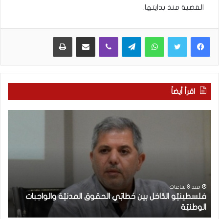
القضية منذ بدايتها.
WhatsApp
Telegram
Viber
مشاركة عبر البريد
طباعة
اقرأ أيضاً
ف
م
ل
ع
س
ر
ط
ك
ي
ة
ن
ا
يّ
ل
و
و
منذ 8 ساعات
فلسطينيّو الدّاخل بين خطابَي الحقوق المدنيّة والواجبات
ا
ع
الوطنيّة
ن
ل
ي
دّ
(