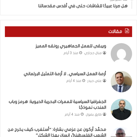
د
ه
هل صرنا عبيدًا للشاشات حتى في أقدس مقدساتنا
ة
ذ
ف
ا
ي
ا
ر
ل
مقالات
و
ع
م
ا
ويبقى للعمل الجماهيري رونقه المميز
ا
م
منال حجازي
منذ 3 أيام
ب
.
ي
.
ن
م
ل
ا
أزمة العمل السياسي.. لا أزمة التمثيل البرلماني
ب
ذ
علي حيدر
منذ 4 أيام
ن
ا
ا
ت
ن
ق
الجغرافيا السياسية للممرات البحرية الحيوية: هرمز وباب
و
و
المندب نموذجًا
ت
ل
طارق بصول
منذ 4 أيام
ل
ا
أ
ل
محمَّد أركون عن عزمي بشارة: “أستغرب كيف يخرج من
ب
أ
الشعب الفلسطينيُّ إنسان بهذا الشكل”