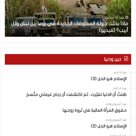
ح
ا
ث
م
ت
ا
منذ 14 ساعة
ماذا بحثت جولة المفاوضات الجديدة في روما بين لبنان وتل
ج
ت
أبيب؟ (فيديو)
ا
و
ل
ل
آ
ة
خ
ا
ر
ل
م
دين ودنيا
م
ع
ف
ا
منذ 3 أيام
ا
ق
الإسلام هو الحل (3)
و
ل
ض
ه
منذ 4 أيام
ا
ا
ظننتُ أن الدنيا تغيّرت.. ثم اكتشفت أن زجاج غرفتي متّسخ
ت
ب
منذ أسبوع واحد
ا
ا
حقوق المرأة المالية في ثروة زوجها
ل
ل
ج
ق
منذ أسبوع واحد
د
الإسلام هو الحل (2)
د
ي
س
منذ أسبوعين