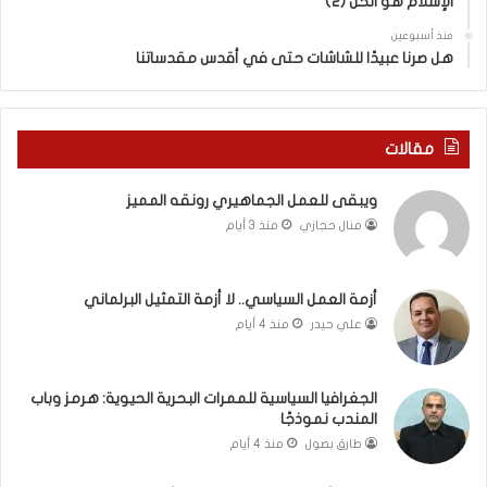
د
الإسلام هو الحل (2)
د
ي
س
منذ أسبوعين
د
ه
هل صرنا عبيدًا للشاشات حتى في أقدس مقدساتنا
ة
ذ
ف
ا
ي
ا
ر
ل
مقالات
و
ع
م
ا
ويبقى للعمل الجماهيري رونقه المميز
ا
م
منال حجازي
منذ 3 أيام
ب
.
ي
.
ن
م
ل
ا
أزمة العمل السياسي.. لا أزمة التمثيل البرلماني
ب
ذ
علي حيدر
منذ 4 أيام
ن
ا
ا
ت
ن
ق
الجغرافيا السياسية للممرات البحرية الحيوية: هرمز وباب
و
و
المندب نموذجًا
ت
ل
طارق بصول
منذ 4 أيام
ل
ا
أ
ل