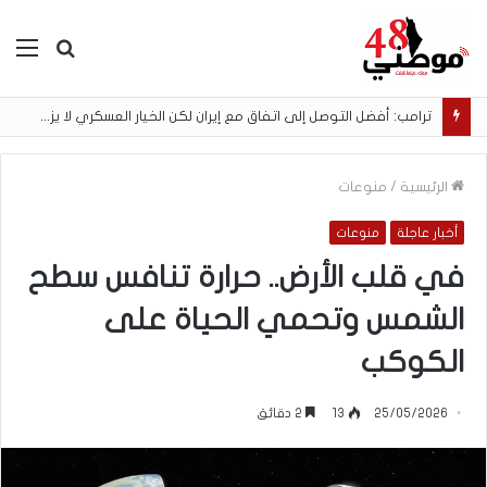
بحث
الق
عن
ترامب: أفضل التوصل إلى اتفاق مع إيران لكن الخيار العسكري لا يزال مطروحًا
الرئيسية
/
منوعات
أخبار عاجلة
منوعات
في قلب الأرض.. حرارة تنافس سطح
الشمس وتحمي الحياة على
الكوكب
25/05/2026
13
2 دقائق