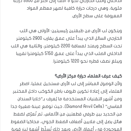
الداخلي واللب الخارجي نحو 5 آلاف إلى أكثر من 5500 درجة
مئوية، وهي درجات حرارة كافية لصهر معظم المواد
المعروفة على سطح الأرض.
ويتكون لب الأرض من طبقتين رئيسيتين؛ الأولى هي اللب
الخارجي السائل الذي يبدأ على عمق يقارب 2900 كيلومتر
تحت السطح ويمتد لمسافة 2200 كيلومتر، والثانية هي اللب
الداخلي الصلب الذي يبدأ على عمق 5150 كيلومترا تقريبا
ويبلغ نصف قطره نحو 1220 كيلومترا.
كيف عرف العلماء حرارة مركز الأرض؟
ولأن الوصول المباشر إلى لب الأرض مستحيل عمليا، اضطر
العلماء إلى إعادة تكوين ظروف باطن الكوكب داخل المختبر.
ومن أشهر التقنيات المستخدمة ما يُعرف بـ”خلايا السندان
الماسي” (Diamond Anvil Cells)، حيث توضع عينة صغيرة جدا
من الحديد بين طرفي قطعتين من الألماس، ثم تُعرّض لضغط
هائل يصل إلى ملايين أضعاف الضغط الجوي، محاكيا الضغوط
الموجودة في أعماق الأرض. وبعد ذلك تُسلّط أشعة ليزر قوية