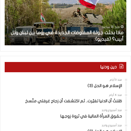
ا
ت
ب
ح
ح
ا
ث
م
ت
ا
منذ 16 ساعة
ماذا بحثت جولة المفاوضات الجديدة في روما بين لبنان وتل
ج
ت
أبيب؟ (فيديو)
ا
و
ل
ل
آ
ة
خ
ا
ر
ل
م
دين ودنيا
م
ع
ف
ا
منذ 3 أيام
ا
ق
الإسلام هو الحل (3)
و
ل
ض
ه
منذ 4 أيام
ا
ا
ظننتُ أن الدنيا تغيّرت.. ثم اكتشفت أن زجاج غرفتي متّسخ
ت
ب
منذ أسبوع واحد
ا
ا
حقوق المرأة المالية في ثروة زوجها
ل
ل
ج
ق
منذ أسبوع واحد