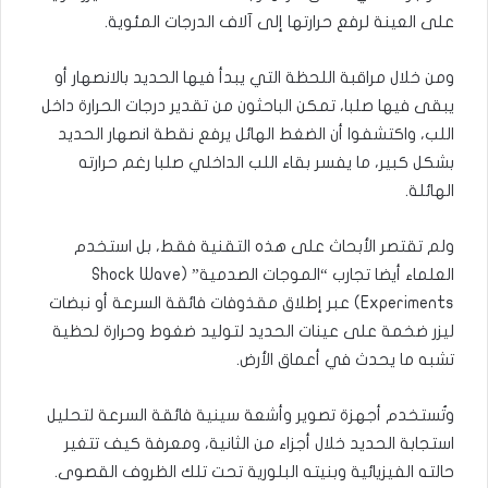
على العينة لرفع حرارتها إلى آلاف الدرجات المئوية.
ومن خلال مراقبة اللحظة التي يبدأ فيها الحديد بالانصهار أو
يبقى فيها صلبا، تمكن الباحثون من تقدير درجات الحرارة داخل
اللب، واكتشفوا أن الضغط الهائل يرفع نقطة انصهار الحديد
بشكل كبير، ما يفسر بقاء اللب الداخلي صلبا رغم حرارته
الهائلة.
ولم تقتصر الأبحاث على هذه التقنية فقط، بل استخدم
العلماء أيضا تجارب “الموجات الصدمية” (Shock Wave
Experiments) عبر إطلاق مقذوفات فائقة السرعة أو نبضات
ليزر ضخمة على عينات الحديد لتوليد ضغوط وحرارة لحظية
تشبه ما يحدث في أعماق الأرض.
وتُستخدم أجهزة تصوير وأشعة سينية فائقة السرعة لتحليل
استجابة الحديد خلال أجزاء من الثانية، ومعرفة كيف تتغير
حالته الفيزيائية وبنيته البلورية تحت تلك الظروف القصوى.