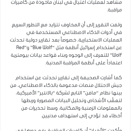
مشاهد لعمليات اغتيال في لبنان مأخوذة من كاميرات
مراقبة.
ولفت التقرير إلى أن المخاوف تتزايد مع التطور السريع
في أدوات الذكاء الاصطناعي المستخدمة في
العمليات الاستخبارية، خصوصاً بعد تقارير دولية تحدثت
عن استخدام إسرائيل أنظمة مثل “Blue Wolf” و”Red
Wolf” للتعرف إلى الوجوه وبناء قواعد بيانات بيومترية
اعتماداً على أنظمة المراقبة المدنية.
كما أشارت الصحيفة إلى تقارير تحدثت عن استخدام
جيش الاحتلال منصات مدعومة بالذكاء الاصطناعي، من
بينها نظام “مافن” التابع لشركة “بالانتير” الأميركية،
لتعقّب الأشخاص وتحليل البيانات المصورة وربطها
بالمعلومات الزمنية والمكانية، وسط تحذيرات من
أخطاء قد تؤدي إلى استهداف مدنيين.
وأكدت “الأخبار” أن كاميرات المراقبة، رغم دورها في