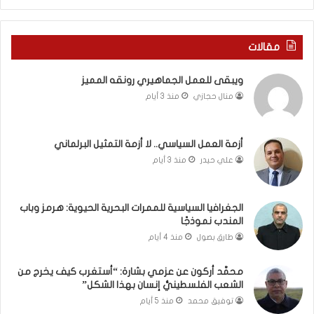
ف
ا
ي
ا
ر
ل
مقالات
و
ع
م
ا
ويبقى للعمل الجماهيري رونقه المميز
ا
م
منال حجازي
منذ 3 أيام
ب
.
ي
.
ن
م
ل
ا
أزمة العمل السياسي.. لا أزمة التمثيل البرلماني
ب
ذ
علي حيدر
منذ 3 أيام
ن
ا
ا
ت
ن
ق
الجغرافيا السياسية للممرات البحرية الحيوية: هرمز وباب
و
و
المندب نموذجًا
ت
ل
طارق بصول
منذ 4 أيام
ل
ا
أ
ل
محمَّد أركون عن عزمي بشارة: “أستغرب كيف يخرج من
ب
أ
الشعب الفلسطينيُّ إنسان بهذا الشكل”
ي
و
توفيق محمد
منذ 5 أيام
ب
ن