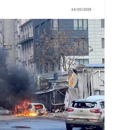
س
سليم أبو أحمد من ا
ن
24/05/2026
القرآن الكريم: رحلة
و
وربطتني بكتاب الله
ا
ت
م
ن
ا
ل
م
ث
ا
ب
ر
ة
.
.
ا
ل
ف
ت