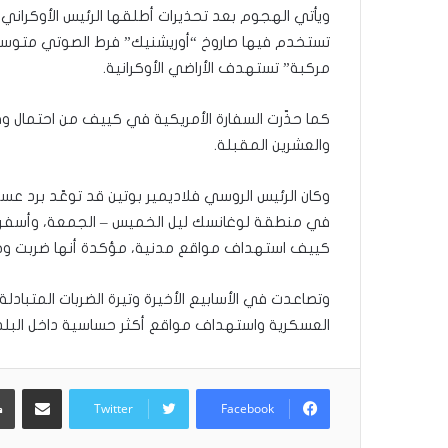
ويأتي الهجوم بعد تحذيرات أطلقها الرئيس الأوكران
مّ
ح
تستخدم فيها صاروخ “أوريشنيك” فرط الصوتي متوسط 
ف
مركبة” تستهدف الأراضي الأوكرانية.
ظ
ا
كما حذّرت السفارة الأمريكية في كييف من احتمال و
ل
ق
والعشرين المقبلة.
ر
آ
وكان الرئيس الروسي فلاديمير بوتين قد توعّد برد
ن
ا
ل
كييف استهداف مواقع مدنية، مؤكدة أنها ضربت وحدة
ك
ر
وتصاعدت في الأسابيع الأخيرة وتيرة الضربات المتباد
ي
العسكرية واستهداف مواقع أكثر حساسية داخل البلد
م
:
ر
مشاركة عبر البريد
ح
Twitter
Facebook
ل
ة