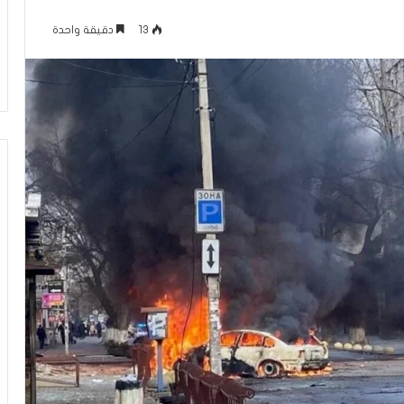
ل
لرينة يتمّ حفظ
منذ 38 دقيقة
و
13
دقيقة واحدة
 غيّرت حياتي
معركة الوعي (296) بين التعايش مع
ع
الواقع وبين تغيير
ي
(
2
9
6
)
ب
ي
ن
ا
ل
ت
ع
ا
ي
ش
م
ع