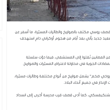
ا
ل
و
ا
ق
ع
و
 لقصف روسي مكثف بالصواريخ والطائرات المسيّرة، ما أسفر عن
ب
لأقل وإصابة 13 آخرين، في تصعيد جديد يأتي بعد أيام من هجوم أوكراني دامٍ استهدف
ي
ن
ت
ن المصابين نُقلوا إلى المستشفى، فيما دوّت سلسلة
غ
ي
مضادات الجوية في محاولة لاعتراض المسيّرات والصواريخ.
ي
ر
روخي ضخم” يشمل صواريخ من أنواع مختلفة وطائرات مسيّرة،
الإنذار في جميع أنحاء البلاد.
تشنكيفسكي، كما أدى قصف قرب مدرسة أخرى إلى انسداد