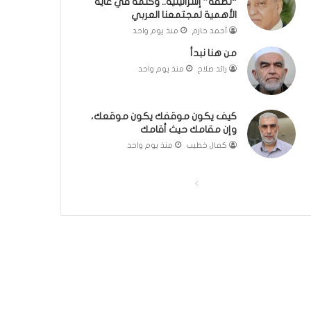
“نطفة” إسرائيلية.. وكلمة في غاية
ل
مّ
الأهمية لمجتمعنا العربي
ب
ح
أحمد حازم
منذ يوم واحد
ا
ف
من هنا نبدأ
ء
ظ
)
ا
رائد صلاح
منذ يوم واحد
ل
ق
ر
كيف يكون موقفك يكون موقعك،
آ
وإن مقامك حيث أقامك
ن
كمال خطيب
منذ يوم واحد
ا
ل
ا
ا
ك
ر
ل
ل
ي
ص
ص
م
ف
ف
:
ر
ح
ح
ح
ة
ة
ل
ا
ا
ة