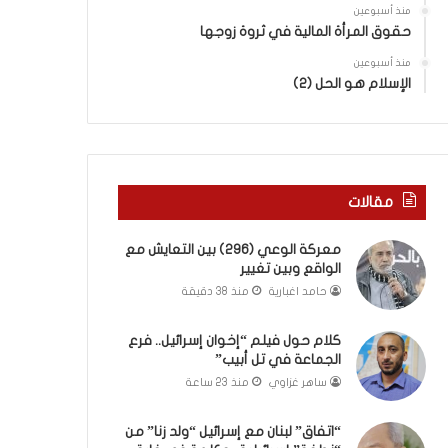
ب
ى
منذ أسبوعين
ك
س
حقوق المرأة المالية في ثروة زوجها
س
ل
ر
منذ أسبوعين
ي
الإسلام هو الحل (2)
ا
م
ل
أ
ب
ب
ا
و
ء
أ
)
ح
مقالات
و
م
ا
د
معركة الوعي (296) بين التعايش مع
ل
م
الواقع وبين تغيير
كَ
ن
حامد اغبارية
منذ 38 دقيقة
بَ
ا
دِ
ل
(
ر
كلام حول فيلم “إخوان إسرائيل.. فرع
ب
الجماعة في تل أبيب”
ي
ف
ن
ساهر غزاوي
منذ 23 ساعة
ت
ة
ح
ي
“اتفاق” لبنان مع إسرائيل “ولد زنا” من
ا
ت