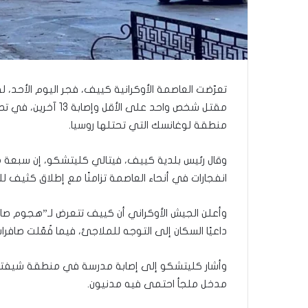
ى
س
ل
ي
م
أ
ب
تعرّضت العاصمة الأوكرانية كييف، فجر اليوم الأحد،
و
مقتل شخص واحد على ا
أ
منطقة لوغانسك التي تحتلها روسيا.
ح
م
وقال رئيس بلدية كييف، فيتالي كليتشكو، إن سبعة م
د
م
انفجارات في أنحاء العاصمة تزامنًا مع إطلاق كثيف لل
ن
ا
وأعلن الجيش الأوكراني أن كييف تتعرض لـ”هجوم صا
ل
داعيًا السكان إلى التوجه للملاجئ، فيما فُعّلت صافرات 
ر
ي
ن
وأشار كليتشكو إلى إصابة مدرسة في منطقة شيف
ة
مدخل ملجأ احتمى فيه مدنيون.
ي
ت