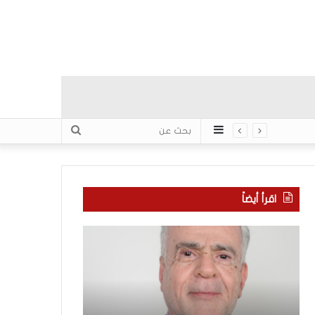
عمود
بحث
جانبي
عن
اقرأ أيضاً
ا
ب
ل
ع
ع
د
ر
س
ب
ب
منذ 5 ساعات
يّ
ع
بعد سبع سنوات 