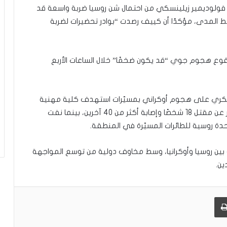
ي فولوديمير زيلينسكي من احتمال شن روسيا ضربة واسعة قد
المدى، مؤكدًا أن كييف رصدت “بوادر تحضيرات لضربة
قوع هجوم جوي “قد يكون ضخمًا” خلال الساعات الأربع
 عسكري على هجوم أوكراني بمسيّرات استهدف كلية مهنية
في منطقة لوغانسك ليل الخميس – الجمعة، وأسفر عن مقتل 18 شخصًا وإصابة أكثر من 40 آخرين، بينما نفت
 روسية للطائرات المسيّرة في المنطقة.
لة بين روسيا وأوكرانيا، وسط مخاوف دولية من توسع المواجهة
ين.
طباعة