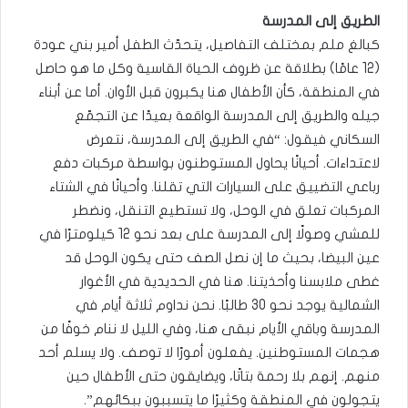
الطريق إلى المدرسة
كبالغ ملم بمختلف التفاصيل، يتحدّث الطفل أمير بني عودة
(12 عامًا) بطلاقة عن ظروف الحياة القاسية وكل ما هو حاصل
في المنطقة، كأن الأطفال هنا يكبرون قبل الأوان. أما عن أبناء
جيله والطريق إلى المدرسة الواقعة بعيدًا عن التجمّع
السكاني فيقول: “في الطريق إلى المدرسة، نتعرض
لاعتداءات. أحيانًا يحاول المستوطنون بواسطة مركبات دفع
رباعي التضييق على السيارات التي تقلنا. وأحيانًا في الشتاء
المركبات تعلق في الوحل، ولا تستطيع التنقل، ونضطر
للمشي وصولًا إلى المدرسة على بعد نحو 12 كيلومترًا في
عين البيضا، بحيث ما إن نصل الصف حتى يكون الوحل قد
غطى ملابسنا وأحذيتنا. هنا في الحديدية في الأغوار
الشمالية يوجد نحو 30 طالبًا. نحن نداوم ثلاثة أيام في
المدرسة وباقي الأيام نبقى هنا، وفي الليل لا ننام خوفًا من
هجمات المستوطنين. يفعلون أمورًا لا توصف. ولا يسلم أحد
منهم. إنهم بلا رحمة بتاتًا، ويضايقون حتى الأطفال حين
يتجولون في المنطقة وكثيرًا ما يتسببون ببكائهم”.