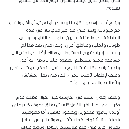
الذي يشكل شريان حياتنا، ونشتري اليوم الماء من مناطق
بعيدة”.
ويتابع أحمد زهدي: “كل ما نريده هو أن نعيش، أن نأكل ونشرب
مع حيواناتنا، ولكن حتى هذا غير متاح. كان في هذه
المنطقة نحو 15 عائلة لم يبق منها إلا عائلتان. رحلوا الى
طوباس والخليل ومناطق أخرى، ولكن حتى بعد هذا لم
يسلموا، إذ يلاحقهم المستوطنون هناك أيضًا. نحن نحتاج الى
مساعدة عاجلة لنستطيع الصمود. حالنا لا يرضى به أحد.
والحياة باتت مكلفة. بتنا نبيع مواشي لنتمكن من شراء شعير
وعلف لإطعام الأغنام الأخرى. لكن حتى نقل الحشائش
والأعلاف والماء ليس سهلًا”.
وتصف إحدى النساء في الفارسية عين الغزال، فضّلت عدم
ذكر اسمها، جانبًا آخر بالقول: “نعيش بقلق وخوف كبير على
أولادنا. ينامون مذعورين ويصحون خائفين. أمّا خصوصيتنا
فمفقودة وتُنتهك، كما يفتّشون هواتفنا. وفي الحاجز
يجبرون رجالنا على خلع ملابسهم بالكامل وترديد عبارات