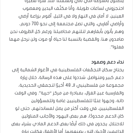
يتصلون بالشرطة التي تأتي وتعتقلنا. منذ فترة قصيرة
احتجزوني لساعات طويلة، وأنا مكتّف اليدين ومعصوب
العينين. لا أمان في النهار ولا في الليل. أقوم بزراعة أرضي
وأراضي أقاربي، والتي تصل مجتمعة إلى نحو 700 دونم،
وهم يأتون بأبقارهم لتلتهم محاصيلنا. ورغم كل الظروف نحن
صامدون هنا، والقضية بالنسبة لنا حياة أو موت ولن نرحل مهما
فعلوا”.
نداء دعم وصمود
يحتاج سكان التجمّعات الفلسطينية في الأغوار الشمالية إلى
دعم كبير ومتواصل. شددوا على هذه الرسالة، خلال زيارة
مجموعة من فلسطينيي الـ 48 أخيرًا لتجمعَي الحديدية،
والفارسية عين الغزال، بمبادرة من مركز “حرية”. وفي الوقت
ذاته، وجهوا عتبًا للفلسطينيين عامة وللمسؤولين
الفلسطينيين، في وقت أكثر من يصل لمساندتهم، حتى لو
كان الدعم محدودًا، هم بعض اليهود والأجانب المناوئين
للاحتلال. يجدون في ذلك أيضًا بعض الدعم المادي بشراء بعض
الداعمين الأجبان التي يصنعونها. أما الأطفال فكانت زيارة