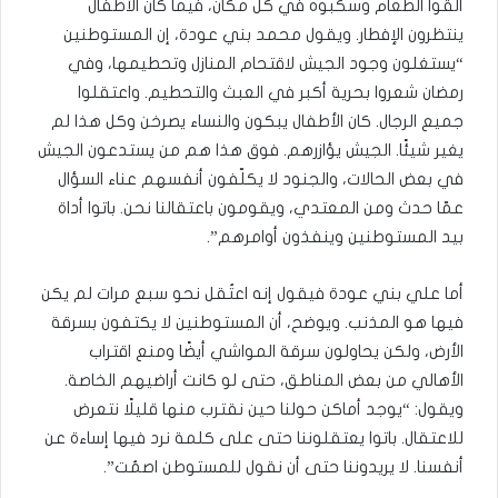
ألقوا الطعام وسكبوه في كل مكان، فيما كان الأطفال
ينتظرون الإفطار. ويقول محمد بني عودة، إن المستوطنين
“يستغلون وجود الجيش لاقتحام المنازل وتحطيمها، وفي
رمضان شعروا بحرية أكبر في العبث والتحطيم. واعتقلوا
جميع الرجال. كان الأطفال يبكون والنساء يصرخن وكل هذا لم
يغير شيئًا. الجيش يؤازرهم. فوق هذا هم من يستدعون الجيش
في بعض الحالات، والجنود لا يكلّفون أنفسهم عناء السؤال
عمّا حدث ومن المعتدي، ويقومون باعتقالنا نحن. باتوا أداة
بيد المستوطنين وينفذون أوامرهم”.
أما علي بني عودة فيقول إنه اعتُقل نحو سبع مرات لم يكن
فيها هو المذنب. ويوضح، أن المستوطنين لا يكتفون بسرقة
الأرض، ولكن يحاولون سرقة المواشي أيضًا ومنع اقتراب
الأهالي من بعض المناطق، حتى لو كانت أراضيهم الخاصة.
ويقول: “يوجد أماكن حولنا حين نقترب منها قليلًا نتعرض
للاعتقال. باتوا يعتقلوننا حتى على كلمة نرد فيها إساءة عن
أنفسنا. لا يريدوننا حتى أن نقول للمستوطن اصمُت”.