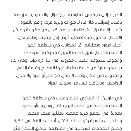
الطريق إلى تجمّعي الفارسية عين غزال، والحديدية، مزروعة
بأعلام إسرائيل، حال من لا حق له ويريد فرض واقع بالقوة،
بتعزيز إقامة بؤر استيطانية، وبدعم كامل من حكومة وجيش
الاحتلال، ما حوّل حياة أصحاب الأرض إلى جحيم، وظلم في
أحلك صوره وتجلياته. أمّا الحكايات في منطقة الأغوار
الشمالية شمال شرق الضفة الغربية فمبكية وموجعة
والخوف يستوطن المكان، مغروس في كل ذرة تراب، وفي كل
بيت هو عبارة عن خيمة بدائية، فيها المطبخ وغرفة النوم
والجلوس في مكان واحد، لا تقي من الحر أو البرد ولا حتى
الزواحف، وبالتأكيد ليس من وحوش الغزاة.
في مارس/ آذار الماضي فقط وقعت في منطقة الأغوار
الشمالية واحدة من أصعب الهجمات الإرهابية وأوسعها،
تحديدًا في تجمع خربة حمصة، تخللها عنف منظم
واعتداءات جنسية وتهديدات بالقتل. أحداث عالقة في ذاكرة
جميع التجمّعات السكانية في المنطقة، تلاحق السكان مثل