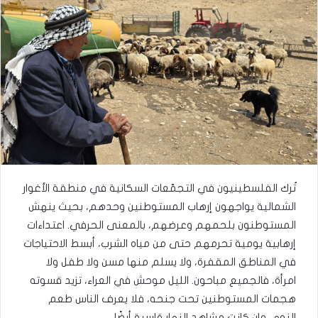
تُرك الفلسطينيون في التجمّعات السكانية في منطقة الأغوار
الشمالية يواجهون إرهاب المستوطنين وحدهم، بحيث ينهش
المستوطنون بلحمهم وعرضهم، بالمعنى الحرفي. اعتداءات
إرهابية يومية تحرمهم حتى من مياه الشرب، أبسط الاحتياجات
في المناطق المقفرة، ولا يسلم منها مسن ولا طفل ولا
امرأة، فالجميع مباحون. الليل موحش في العراء، تزيد قسوته
هجمات المستوطنين تحت جنحه، فلا يعرف الناس طعم
النوم، وإن كانت مشاهد النهار قاسية أيضًا.