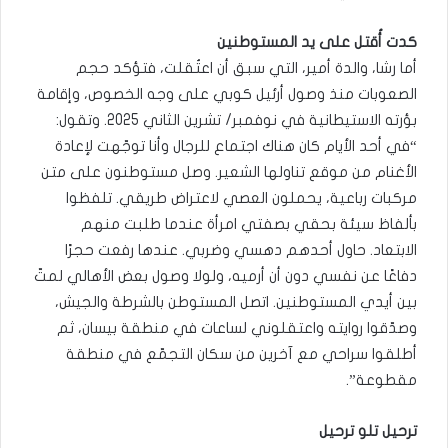
كدت أُقتل على يد المستوطنين
أما رشا، والدة أمير، التي سبق أن اعتُقلت، فتؤكد حجم
الصعوبات منذ وصول أرئيل كوبي على وجه الخصوص، وإقامة
بؤرته الاستيطانية في نوفمبر/ تشرين الثاني 2025. وتقول:
“في أحد الأيام كان هناك اجتماع للرجال وأنا توجّهت لإعادة
الأغنام من موقع تناولها الشعير. وصل مستوطنون على متن
مركبات رباعية، يحملون العصي لاعتراض طريقي. تلفظوا
بألفاظ سيئة بحقي بصفتي امرأة عندما طلبت منهم
الابتعاد. حاول أحدهم دهسي وضربي. عندها رفعت حجرًا
دفاعًا عن نفسي دون أن أرميه، ولولا وصول بعض الأهالي لمتّ
بين أيدي المستوطنين. اتصل المستوطن بالشرطة والجيش،
وصدّقوا روايته واعتقلوني لساعات في منطقة بيسان، ثم
أطلقوا سراحي مع آخرين من سكان التجمّع في منطقة
مقطوعة”.
ترحيل تلو ترحيل