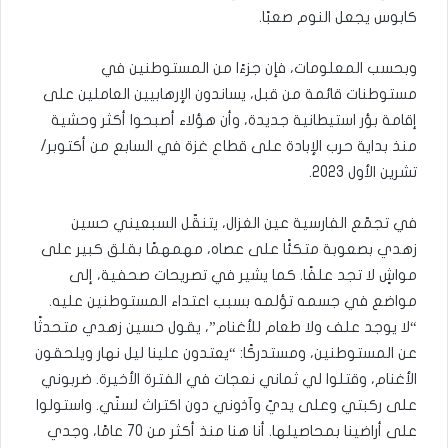
كابوس يجعل النوم صعبًا.
وبحسب المعلومات، فإن جزءًا من المستوطنين في
مستوطنات قائمة من قبل، يساندون الإرهابيين العاملين على
إقامة بؤر استيطانية جديدة، وأن هؤلاء أصبحوا أكثر وحشية
منذ بداية حرب الإبادة على قطاع غزة في السابع من أكتوبر/
تشرين الأول 2023.
في تجمّع الفارسية عين الغزال، يتنقّل السبعيني حسين
زهدي بصعوبة متكئًا على عصاه، مهمهمًا بقلق كبير على
مواشٍ لا تجد علفًا. كما يشير في تصريحات صحفية، إلى
مواضع في جسمه تؤلمه بسبب اعتداء المستوطنين عليه.
“لا يوجد علف ولا طعام للأغنام”، يقول حسين زهدي متحدثًا
عن المستوطنين، ومستدركًا: “يعتدون علينا ليل نهار ويلحقون
الأغنام، وقتلوا لي ثماني نعجات في الفترة الأخيرة. ضربوني
على ركبتي وعلى يديّ وآذوني دون اكتراث لسنّي. واستولوا
على أراضينا بمحاصيلها. أنا هنا منذ أكثر من 70 عامًا، وجدي