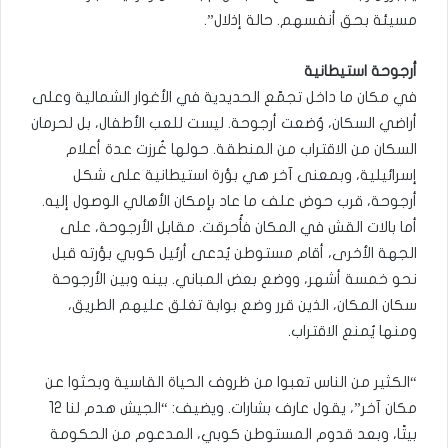
مسيئة بحق أنفسهم. حالة إذلال”.
أرجوحة استيطانية
في مكان ما داخل تجمّع الحديدية في الأغوار الشمالية وعلى
أراضي السكان، وُضعت أرجوحة. ليست للعب الأطفال، بل لحرمان
السكان من الاقتراب من المنطقة. حولها غُرزت عدة أعلام
إسرائيلية، وبمعنى آخر هي بؤرة استيطانية على شكل
أرجوحة، قرب حوض علف ما عاد بإمكان الأهالي الوصول إليه.
أما بالات القش في المكان فأُحرقت. مقابل الأرجوحة، على
الجهة الأخرى، أقام مستوطن يُدعى أرئيل كوبي بؤرته قبل
نحو خمسة أشهر، ووضع بعض المباني. بينه وبين الأرجوحة
سكان المكان، الذين قرر وضع بوابة تغلق عليهم الطريق،
ومنها يُمنع الاقتراب.
“الكثير من الناس تعبوا من ظروف الحياة القاسية وبحثوا عن
مكان آخر”، يقول عارف بشارات. ويضيف: “الجيش هدم لنا 12
بيتًا، وبعد قدوم المستوطن كوبي، المدعوم من الحكومة