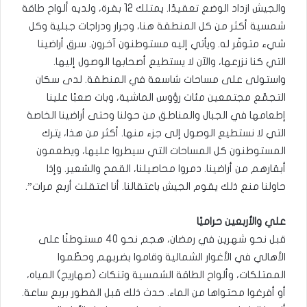
والجيش ازداد الوضع تعقيدًا. يمتلك 12 بقرة، ولديه ألواح طاقة
شمسية أكثر من كل المنطقة هنا، وجرار ودراجات جبلية وكل
شيء متوفّر له. ويأتي إليه مستوطنون آخرون. سرق أراضينا
التي كنا نزرعها، والآن لا يستطيع أصحابها الوصول إليها.
واستولى على مساحات شاسعة في المنطقة. لدى سكان
التجمّع مجتمعين مئات رؤوس الماشية، وبات صعبًا علينا
إطعامها في الجبال والمناطق من حولنا وحتى أراضينا الخاصة
التي لا نستطيع الوصول إلى جزء منها. أكثر من هذا، يترك
المستوطنون كل المساحات التي سيطروا عليها، ويطعمون
أبقارهم من أراضينا. دمروا محاصيلنا، القمح والشعير. وإذا
حاولنا منع ذلك يقوم الجيش باعتقالنا. أنا اعتقلت أربع مرات”.
علي والأربعين حراميًا
قبل نحو شهرين في رمضان، هجم نحو 40 مستوطنًا على
الأهالي في الأغوار الشمالية وقاموا بضربهم وحطّموا
الممتلكات، وألواح الطاقة الشمسية وتنكات (صهاريج) المياه،
أو أفرغوا محتواها من الماء. حدث ذلك قبل الفطور بربع ساعة.