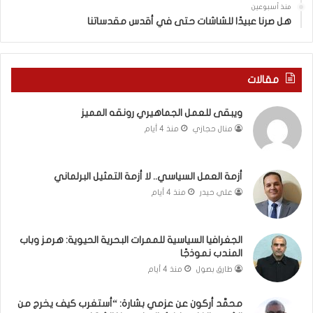
منذ أسبوعين
د
ه
هل صرنا عبيدًا للشاشات حتى في أقدس مقدساتنا
ة
ذ
ف
ا
ي
ا
ر
ل
مقالات
و
ع
م
ا
ويبقى للعمل الجماهيري رونقه المميز
ا
م
منال حجازي
منذ 4 أيام
ب
.
ي
.
ن
م
ل
ا
أزمة العمل السياسي.. لا أزمة التمثيل البرلماني
ب
ذ
علي حيدر
منذ 4 أيام
ن
ا
ا
ت
ن
ق
الجغرافيا السياسية للممرات البحرية الحيوية: هرمز وباب
و
و
المندب نموذجًا
ت
ل
طارق بصول
منذ 4 أيام
ل
ا
أ
ل
محمَّد أركون عن عزمي بشارة: “أستغرب كيف يخرج من
ب
أ