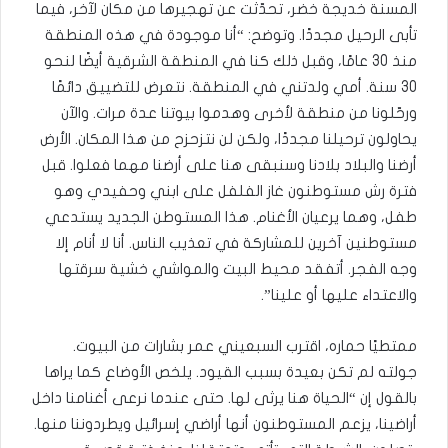
المسنة خديجة خضر، تحدّثت عن تهجيرها من مكان لآخر، فيما
تأبى الرحيل مجددًا. وتوضح: “أنا موجودة في هذه المنطقة
منذ 30 عامًا، وقبل ذلك كنا في المنطقة الشرقية أيضًا لنحو
30 سنة. أمي ولدتني في المنطقة. نتعرض للتضييق دائمًا
ورحّلونا من منطقة لأخرى وهدموا بيوتنا عدة مرات. والآن
يحاولون ترحيلنا مجددًا، ولكن لن نتزحزح من هذا المكان. الأرض
أرضنا والبلاد بلادنا وسنبقى هنا على أرضنا مهما فعلوا. قبل
فترة رش مستوطنون غاز الفلفل على ابني وحفيدي وهو
طفل، وهما يرعيان الأغنام. هذا المستوطن الجديد يستدعي
مستوطنين آخرين للمشاركة في تعذيب الناس. أنا لا أنام إلا
وجه الفجر. أتفقد محيط البيت والمواشي خشية سرقتها
والاعتداء عليها أو علينا”.
ممتطيًا حماره، اقترب السبعيني عمر بشارات من البيوت.
جولته لم تكن بعيدة بسبب القيود. يلخص الأوضاع كما يراها
بالقول إن “الحياة هنا يرثى لها. حتى عندما نرعى أغنامنا داخل
أراضينا، يزعم المستوطنون أنها أراضي إسرائيل ويطردوننا منها.