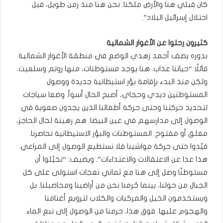
كان قبلي هنا والأرض ملكنا. نحن هنا منذ زمن طويل، قبل
احتلال إسرائيل البلاد”.
كثيرون رحلوا عن الأغوار الشمالية
بدوره يصف أحمد زهدي الوضع في منطقة الأغوار الشمالية
قائلًا “حياتنا عذاب. هنا يوجد مستوطنات، منها روتم وسلعيت.
ولكن منذ البدء بإقامة بؤر استيطانية جديدة ووصول
المستوطنين ديدي وحجاي، أصبح الحال أسوأ. وضعا سياجات
لتحديد حركتنا وحتى حركة أطفالنا الذين يجدون صعوبة في
الوصول إلى مدارسهم في عين البيضا. هم رهينة لحال الحاجز،
مغلق أو مفتوح. المستوطنات والبؤر الاستيطانية تحاصرنا.
قيّدوا حتى حركة مواشينا فلا نستطيع الوصول إلى المراعي.
هذا عدا عن الاعتقالات والاعتداءات”. ويضيف: “تخيّلوا أن
مستوطنًا وصل إلى هنا مع ثماني نعجات استولى على كل
الجبال من حولنا، بينما حُرمنا نحن من أراضينا ومحاصيلنا. بل
ويستخدمون الخيل والمركبات والكلاب لترويع أغنامنا
والهجوم عليها. فوق هذا، حرمنا من الوصول إلى نبع الماء