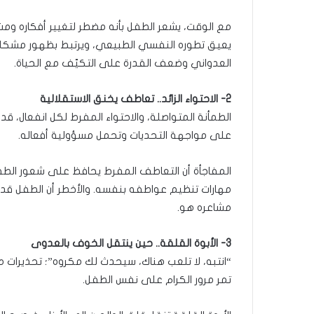
مع الوقت، يشعر الطفل بأنه مضطر لتغيير أفكاره ومش
يعيق تطوره النفسي الطبيعي، ويرتبط بظهور مشكلات
العدواني وضعف القدرة على التكيّف مع الحياة.
2- الاحتواء الزائد.. تعاطف يخنق الاستقلالية
الطمأنة المتواصلة، والاحتواء المفرط لكل انفعال، ق
على مواجهة التحديات وتحمل مسؤولية أفعاله.
المفاجأة أن التعاطف المفرط يحافظ على شعور الطفل
مهارات تنظيم عواطفه بنفسه. والأخطر أن الطفل قد 
مشاعره هو.
3- الأبوة القلقة.. حين ينتقل الخوف بالعدوى
“انتبه، لا تلعب هناك، سيحدث لك مكروه”؛ تحذيرات م
تمر مرور الكرام على نفس الطفل.