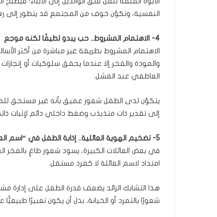
الأبوة القلقة تنقل قلق الوالدين إلى الأبناء؛ فيصبح
النفسية، وتكوّن خوف من المجتمع قد يتطور إلى ره
4- الاهتمام المشروط.. حب يبدو لطيفًا لكنه موجع
الاهتمام المشروط بطريقة غير مباشرة من أكثر الأسا
والمودة والفخر إلا عندما يحقق سلوكيات أو إنجازات 
العاطفي عند الفشل.
يتكوّن لدى الطفل شعور عميق بأنه غير مستحق للحب إ
إلى تقدير ذات متذبذب وضغط داخلي دائم لإثبات ذاته
5- تضخيم الهوية العائلية.. إذابة الطفل في “اسم العائلة”
في بعض العائلات الكبيرة، يسود شعور طاغٍ بالفخر ال
امتداد لاسم العائلة لا كفرد مستقل.
هذا التشابك الزائد يضعف قدرة الطفل على إدارة مشاع
شعورًا بالتمرد أو الخيانة، بدل أن يكون تعبيرًا طبيع