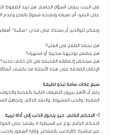
ر
في البيت، يبقى السؤال الحاسم: هل تزيد الضغوط ال
و
على النمو، أم تعيقه وتمنحه شعورًا بالعجز وعدم ال
ا
؟
ويمكن للوالدين أن يستدلا على مدى “سمّية” أفعاله
(
ف
ي
هل ننتقد الطفل في العلن؟
د
هل يتضمن توجيهنا سخرية أو استهزاء؟
ي
هل نستحضر إخفاقاته القديمة في كل خلاف جديد؟
و
)
الإجابات الصادقة على هذه الأسئلة قد تكشف أنماطً
سبع عادات سامة تبدو لطيفة
رغم أن الأهل يبررون التصرفات التالية بالمحبة والخ
المفرط، والحب المشروط، والنقد الدائم، وتجاهل المش
1- التحكم الناعم.. حين يتحول الذنب إلى أداة تربية
التحكم الناعم نوع من السيطرة لا يعتمد على القوة 
غير مباشرة؛ كالتلاعب بالمشاعر، وإثارة الشعور بالذن