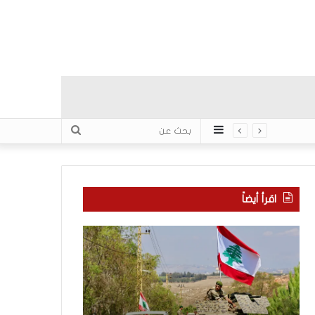
عمود
بحث
جانبي
عن
اقرأ أيضاً
م
5
ا
ا
ذ
ق
ا
ت
ب
ح
ح
ا