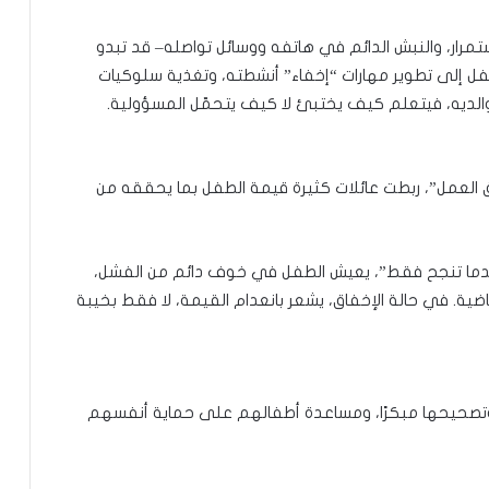
ستمرار، والنبش الدائم في هاتفه ووسائل تواصله– قد تبدو
الطفل إلى تطوير مهارات “إخفاء” أنشطته، وتغذية سلوكيات
ن والديه، فيتعلم كيف يختبئ لا كيف يتحمّل المسؤولية.
ق العمل”، ربطت عائلات كثيرة قيمة الطفل بما يحققه من
عندما تنجح فقط”، يعيش الطفل في خوف دائم من الفشل،
اضية. في حالة الإخفاق، يشعر بانعدام القيمة، لا فقط بخيبة
م وتصحيحها مبكرًا، ومساعدة أطفالهم على حماية أنفسهم