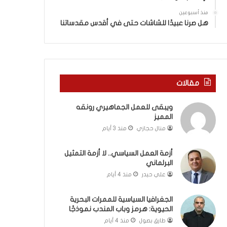
ة
ذ
ف
ا
منذ أسبوعين
ي
ا
هل صرنا عبيدًا للشاشات حتى في أقدس مقدساتنا
ر
ل
و
ع
م
ا
ا
م
ب
.
مقالات
ي
.
ن
م
ويبقى للعمل الجماهيري رونقه
ل
ا
المميز
ب
ذ
ن
ا
منال حجازي
منذ 3 أيام
ا
ت
ن
ق
أزمة العمل السياسي.. لا أزمة التمثيل
و
و
البرلماني
ت
ل
علي حيدر
منذ 4 أيام
ل
ا
أ
ل
الجغرافيا السياسية للممرات البحرية
ب
أ
الحيوية: هرمز وباب المندب نموذجًا
ي
و
طارق بصول
منذ 4 أيام
ب
ن