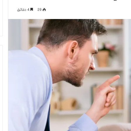
م
منذ 16 ساعة
ا
29
4 دقائق
عاقلها بالقدس هذا
الإعلام الغربي والرواية الفلسطينية بي
ل
أونروا؟ (فيديو)
التغييب والمواجهة
غ
ر
ب
ي
و
ا
ل
ر
و
ا
ي
ة
ا
ل
ف
ل
س
ط