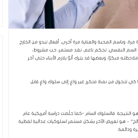
ي
ن
ي
ة
ب
ي
ن
 مرة، وباسم المحبة والعناية مرة أخرى. أفعال تبدو من الخارج
ا
ن السم النفسي: تحكم ناعم، نقد مستمر، حب مشروط،
ل
ظته مبكرًا، وبعضها قد يترك أثرًا يلازم الأبناء حتى آخر
ت
غ
ي
ي
ا كي تتحول من نمط متكرر غير واعٍ إلى سلوك واعٍ قابل
ب
و
ا
ل
م
 النتيجة. فالسلوك السام -كما خلُصت دراسة أمريكية عام
و
النتائج” – هو تعريض الآخر بشكل مستمر لسلوكيات عدائية لفظية
ا
ة ودائمة.
ج
ه