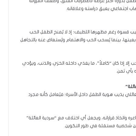
 الطفل بدوره أكثر عرضة لاضطرابات القلق، وضعف المرونة
اب اجتماعي يعيق دراسته وعلاقاته.
ليب قسوة رغم مظهرها اللطيف؛ إذ لا يُمنح الطفل الحب
بعينها، بينما يُسحب الحب والاهتمام ويُستعاض عنه بالتجاهل
لا إذا كان “كاملاً”، ما يغذي داخله الخزي والذنب، ويؤدي
 بأي ثمن.
عائلي يذيب هوية الطفل داخل الأسرة؛ فيُعامل كأنه مجرد
ره واتخاذ قراراته، ويجعل أي اختلاف مع “سردية العائلة”
يًّا عن شخصية مستقلة في طور التكوين.