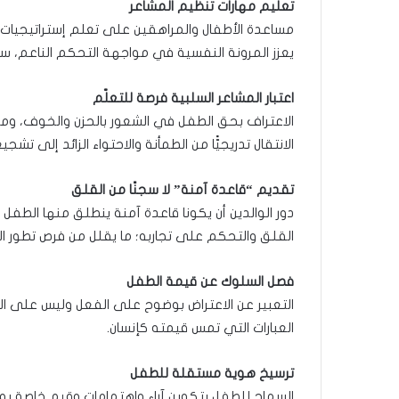
تعليم مهارات تنظيم المشاعر
مساعدة الأطفال والمراهقين على تعلم إستراتيجيات ل
يعزز المرونة النفسية في مواجهة التحكم الناعم، سوا
اعتبار المشاعر السلبية فرصة للتعلّم
الاعتراف بحق الطفل في الشعور بالحزن والخوف، و
الانتقال تدريجيًّا من الطمأنة والاحتواء الزائد إلى 
تقديم “قاعدة آمنة” لا سجنًا من القلق
دور الوالدين أن يكونا قاعدة آمنة ينطلق منها الطفل
القلق والتحكم على تجاربه؛ ما يقلل من فرص تطور الر
فصل السلوك عن قيمة الطفل
التعبير عن الاعتراض بوضوح على الفعل وليس على الط
العبارات التي تمس قيمته كإنسان.
ترسيخ هوية مستقلة للطفل
السماح للطفل بتكوين آراء واهتمامات وقيم خاصة به، 