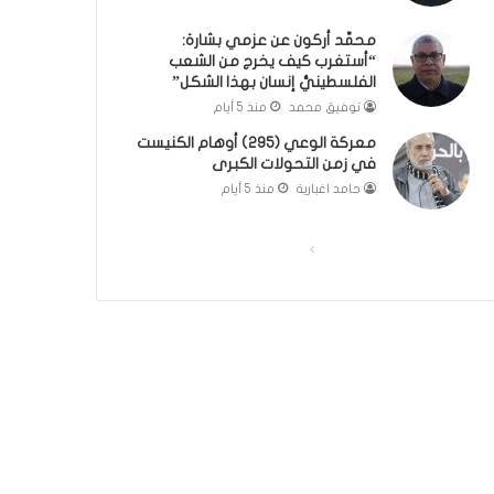
؟
ر
محمَّد أركون عن عزمي بشارة:
(
و
“أستغرب كيف يخرج من الشعب
ف
ا
الفلسطينيُّ إنسان بهذا الشكل”
ي
؟
توفيق محمد
منذ 5 أيام
د
(
ي
ف
معركة الوعي (295) أوهام الكنيست
و
ي
في زمن التحولات الكبرى
)
د
حامد اغبارية
منذ 5 أيام
ي
و
)
ا
ا
ل
ل
ص
ص
ف
ف
ح
ح
ة
ة
ا
ا
ل
ل