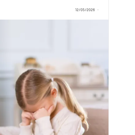
م
منذ 18 ساعة
ا
12/05/2026
5 اقتحامات لآخر م
ت
العام.. ماذا تقول ال
ل
آ
خ
ر
م
ع
ا
ق
ل
ه
ا
ب
ا
ل
ق
د
س
ه