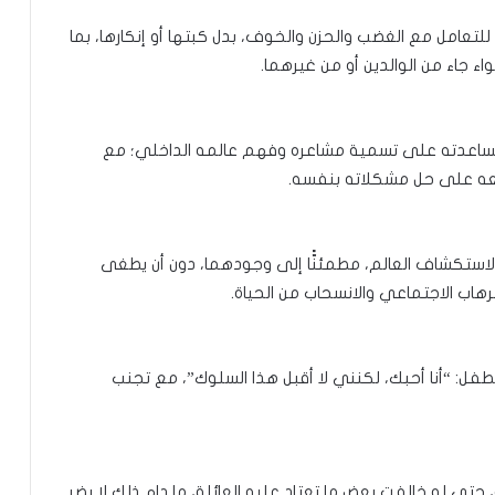
لتعامل مع الغضب والحزن والخوف، بدل كبتها أو إنكارها، بما
ء جاء من الوالدين أو من غيرهما.
مساعدته على تسمية مشاعره وفهم عالمه الداخلي؛ مع
تشجيعه على حل مشكلاته بنفسه.
 لاستكشاف العالم، مطمئنًّا إلى وجودهما، دون أن يطغى
هاب الاجتماعي والانسحاب من الحياة.
فل: “أنا أحبك، لكنني لا أقبل هذا السلوك”، مع تجنب
حتى لو خالفت بعض ما تعتاد عليه العائلة، ما دام ذلك لا يضر