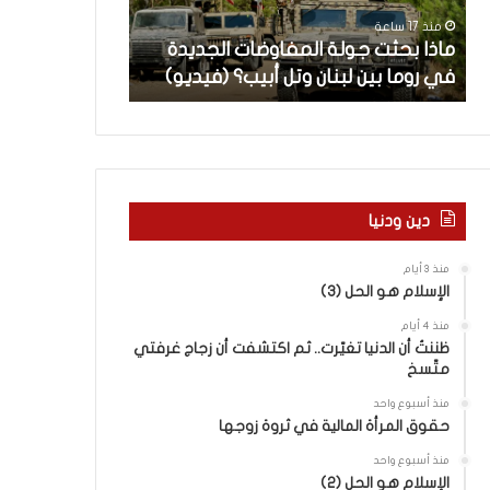
ث
م
منذ 17 ساعة
منذ 18 ساعة
ت
ا
ن
ماذا بحثت جولة المفاوضات الجديدة
5 اقتحامات لآ
ج
ت
في روما بين لبنان وتل أبيب؟ (فيديو)
العام.. ماذا تقو
و
ل
ل
آ
ة
خ
ا
ر
ل
م
م
ع
ف
ا
دين ودنيا
ا
ق
و
ل
منذ 3 أيام
ض
ه
الإسلام هو الحل (3)
ا
ا
منذ 4 أيام
ت
ب
ظننتُ أن الدنيا تغيّرت.. ثم اكتشفت أن زجاج غرفتي
ا
ا
متّسخ
ل
ل
ج
ق
منذ أسبوع واحد
د
د
حقوق المرأة المالية في ثروة زوجها
ي
س
منذ أسبوع واحد
د
ه
الإسلام هو الحل (2)