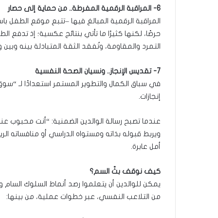
6- المراقبة الرقمية المفرطة.. من حماية إلى حصار
المراقبة الرقمية المبالغ فيها –تتبع موقع الطفل با
حرصًا، لكنها كثيرًا ما تأتي بنتائج عكسية؛ إذ تدفع 
التمرد والمقاومة، وتُفقد الثقة المتبادلة بينه وبي
7- تقديس الإنجاز.. ونسيان الصحة النفسية
في سباق الكمال والتطوير المستمر استعدادًا لـ “سو
إنجازات.
عندما تصبح رسالة الوالدين الضمنية: “أنت محبوب 
ويربط قبوله بذاته ومستواه الدراسي أو منافساته الري
أمل عابرة.
كيف نوقف بثّ السم؟
يمكن للوالدين أن يتعلموا رصد أنماط السلوك السا
من التلاعب النفسي، عبر خطوات عملية، من بينها: