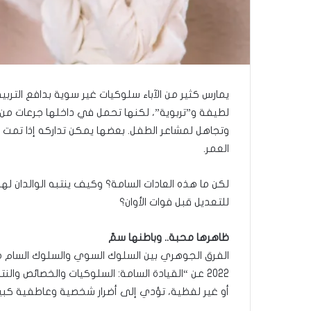
ذ
ا
ا
ل
ع
ا
م
يمارس كثير من الآباء سلوكيات غير سوية بدافع التربية
.
لطيفة و”تربوية”، لكنها تحمل في داخلها جرعات م
.
وتجاهل لمشاعر الطفل. بعضها يمكن تداركه إذا تمت ملاح
م
ا
العمر.
ذ
ا
لكن ما هذه العادات السامة؟ وكيف ينتبه الوالدان له
ت
للتعديل قبل فوات الأوان؟
ق
و
ل
ظاهرها محبة.. وباطنها سمّ
ا
الفرق الجوهري بين السلوك السوي والسلوك السام هو
ل
2022 عن “القيادة السامة: السلوكيات والخصائص و
أ
أو غير لفظية، تؤدي إلى أضرار شخصية وعاطفية كبير
و
ن