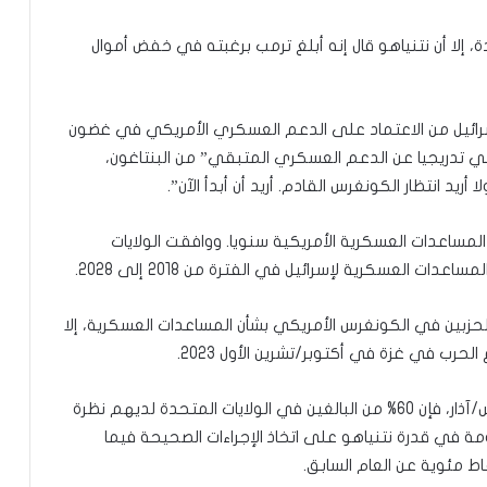
دة، إلا أن نتنياهو قال إنه أبلغ ترمب برغبته في خفض أموال
سرائيل من الاعتماد على الدعم العسكري الأمريكي في غضون
ني تدريجيا عن الدعم العسكري المتبقي” من البنتاغون،
أريد انتظار الكونغرس القادم. أريد أن أبدأ الآن”.
والي 3.8 مليارات دولار من المساعدات العسكرية الأمريكية سنويا. ووافقت الولايات
لحزبين في الكونغرس الأمريكي بشأن المساعدات العسكرية، إلا
حرب في غزة في أكتوبر/تشرين الأول 2023.
ووفقا لاستطلاع أجرته مؤسسة بيو للأبحاث في مارس/آذار، فإن 60% من البالغين في الولايات المتحدة لديهم نظرة
ضئيلة أو معدومة في قدرة نتنياهو على اتخاذ الإجراءات الصحيحة فيما