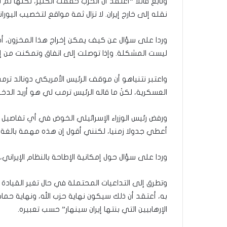
وتابع قائلا “أعتقد أن الحرب حققت الكثير، لكنها لم ت
نقله إلى خارج إيران. لا تزال ثمة مواقع لتخصيب اليور
وردا على سؤال عن كيف يمكن إخراج هذا المخزون، أجاب
ليست المشكلة. وإذا توصلت إلى اتفاق وتمكنت من إخ
واعتبر نتنياهو أن موقف الرئيس الأمريكي دونالد تر
العسكرية، لكنْ ما قاله الرئيس ترمب لي هو أريد الدخو
ورفض رئيس الوزراء الإسرائيلي الخوض في أي تفاصيل
أعطي جدولا زمنيا، لكنني أقول إن هذه مهمة بالغة ا
وردا على سؤال حول إمكانية الإطاحة بالنظام الإيران
وتطرق إلى التداعيات المحتملة في حال تغير القيادة الإ
به، أعتقد أن ذلك سيكون نهاية حزب الله، ونهاية حماس،
الإرهابيين التي بنتها إيران سينهار” حسب تعبيره.