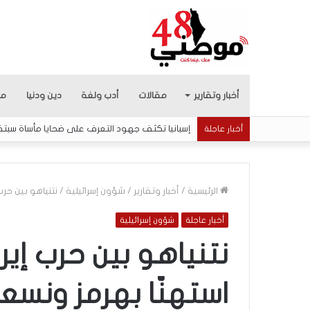
أخبار وتقارير
مقالات
أدب ولغة
دين ودنيا
من
إسبانيا تكثف جهود التعرف على ضحايا مأساة سبت
أخبار عاجلة
الرئيسية
/
أخبار وتقارير
/
شؤون إسرائيلية
/
نتنياهو بين حر
أخبار عاجلة
شؤون إسرائيلية
م
ن
نتنياهو بين حرب إير
ه
ن
استهنّا بهرمز ونس
ا
ن