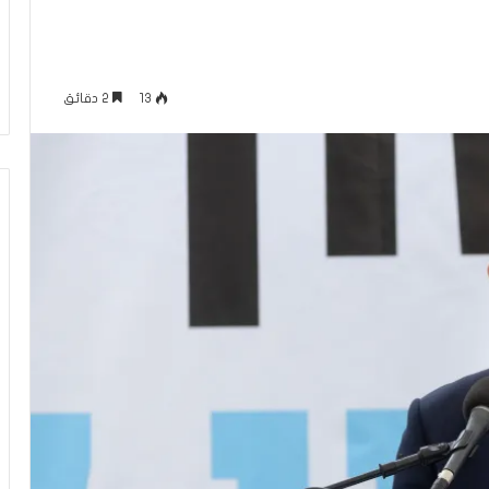
ل
منذ 13 دقيقة
ف
كلام حول فيلم “إخوان إسرائيل.. فرع
ي
الجماعة في تل أبيب”
ل
13
2 دقائق
م
“
إ
خ
و
ا
ن
إ
س
ر
ا
ئ
ي
ل
.
.
ف