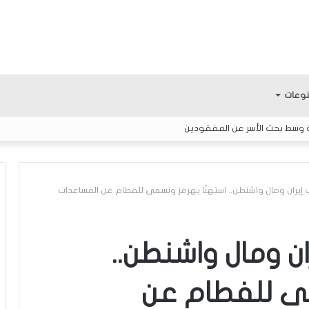
وعات
ة وسط بحث الأسر عن المفقودين
ب إيران ومال واشنطن.. استهنّا بهرمز ونسعى للفطام عن المساعدات
ك
ل
ان ومال واشنطن..
ا
م
عى للفطام عن
ح
و