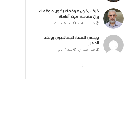
ك
ل
كيف يكون موقفك يكون موقعك،
وإن مقامك حيث أقامك
م
ة
كمال خطيب
منذ 9 ساعات
ف
ي
ويبقى للعمل الجماهيري رونقه
غ
المميز
ا
منال حجازي
منذ 4 أيام
ي
ة
ا
ا
ا
ل
ل
ل
أ
ص
ص
ه
م
ف
ف
ي
ح
ح
ة
ة
ة
ل
م
ا
ا
ج
ل
ل
ت