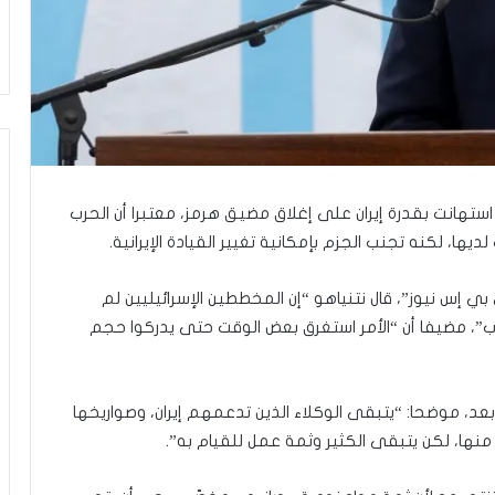
ر
ع
ا
ل
ج
م
ا
ع
ة
ف
يل استهانت بقدرة إيران على إغلاق مضيق هرمز، معتبرا أن الحرب
ي
ديها، لكنه تجنب الجزم بإمكانية تغيير القيادة الإيرانية.
ت
ل
” على قناة “سي بي إس نيوز”، قال نتنياهو “إن المخططين الإسرائيليين لم
أ
حرب”، مضيفا أن “الأمر استغرق بعض الوقت حتى يدركوا حجم
ب
ي
ب
”
عد، موضحا: “يتبقى الوكلاء الذين تدعمهم إيران، وصواريخها
ير منها، لكن يتبقى الكثير وثمة عمل للقيام به”.