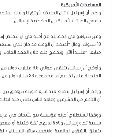
المساعدات الأمريكية
ورغم أن إسرائيل لا تزال الحليف الأوثق للولايات المتح
دافعي الضرائب الأمريكيين المخصصة لإسرائيل.
وعبر نتنياهو في المقابلة عن أمله في أن تتخلص إ
10 سنوات، وقال “أعتقد أن الوقت قد حان لكي نستغ
متابعا: “فلنبدأ الآن، ونحقق ذلك خلال العقد القادم. ولا 
وأوضح أن إسرائيل تتلقى ح
المتحدة على تقديم ما مجموعه 38 مليار دولار من المساعدات العسكرية لإسرائيل في الفترة من 2018 إلى 2028.
ورغم أن إسرائيل تتمتع منذ فترة طويلة بتوافق بين ا
أن الدعم من المشرعين وعامة الناس تضاءل منذ اندلاع ال
سلبية تجاه إسرائيل و59% لديهم ثقة 
يتعلق بالشؤون العالمية. وارتفعت هاتان النسبتان 7 نقاط مئوية عن العام السابق.