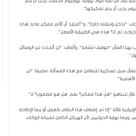
نتهِ بعد لأن ثمة مواد نووية، يورانيوم مخصّب، يجب أن يتم
انيوم يجب أن يتم تفكيكها”.
: “تدخل وتنقله خارجا”، و”أعتقد أن الأمر ممكن ماديا. هذه
راجه، لم لا؟ هذه هي الطريقة الأفضل”.
مب بهذا الشأن “موقف مشابه”. وأضاف: “لن أتحدث عن الوسائل
ل”.
 بشأن سبل عسكرية للتعامل مع هذه المسألة، مضيفا: “لن
لأهمية”.
ي، قال نتنياهو “هل هذا ممكن؟ نعم. هل هو مضمون؟ لا”.
يرانية قائلا “إذا تم إضعاف هذا النظام بالفعل أو ربما الإطاحة
 وربما نهاية الحوثيين، لأن الهيكل الكامل لشبكة الوكلاء