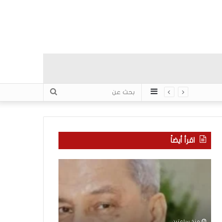
عمود
بحث
جانبي
عن
اقرأ أيضاً
“
م
ا
ن
ت
ه
ف
ن
ا
ا
ق
ن
منذ ساعتين