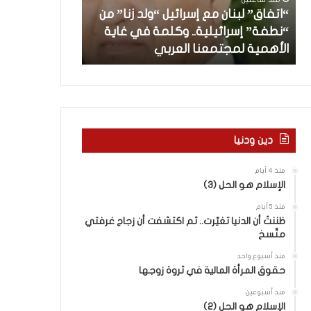
”
ب
“اتفاق” لبنان مع إسرائيل “ولد زنا” من
ل
د
“نطفة” إسرائيلية.. وكلمة في غاية
ب
أ
منذ 5 ساعات
الأهمية لمجتمعنا العربي
من هنا نبدأ
ن
ا
ن
م
ع
إ
س
دين ودنيا
ر
ا
منذ 4 أيام
ئ
الإسلام هو الحل (3)
ي
منذ 5 أيام
ل
ظننتُ أن الدنيا تغيّرت.. ثم اكتشفت أن زجاج غرفتي
“
متّسخ
و
ل
منذ أسبوع واحد
د
حقوق المرأة المالية في ثروة زوجها
ز
منذ أسبوعين
ن
الإسلام هو الحل (2)