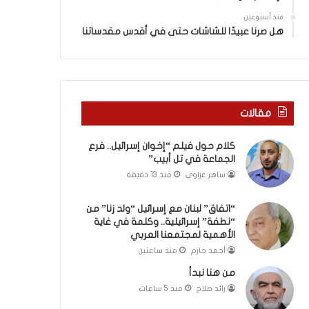
ا
”
منذ أسبوعين
م
هل صرنا عبيدًا للشاشات حتى في أقدس مقدساتنا
ن
“
ن
ط
ف
مقالات
ة
”
كلام حول فيلم “إخوان إسرائيل.. فرع
إ
الجماعة في تل أبيب”
س
ر
ساهر غزاوي
منذ 13 دقيقة
ا
ئ
“اتفاق” لبنان مع إسرائيل “ولد زنا” من
ي
“نطفة” إسرائيلية.. وكلمة في غاية
ل
الأهمية لمجتمعنا العربي
ي
أحمد حازم
منذ ساعتين
ة
من هنا نبدأ
.
رائد صلاح
منذ 5 ساعات
.
و