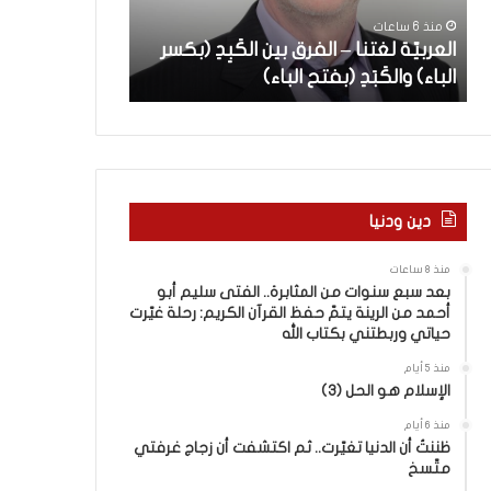
ة
س
سليم أبو أحمد 
منذ 6 ساعات
ل
ن
العربيّة لغتنا – الفرق بين الكَبِدِ (بكسر
القرآن الكريم: 
غ
و
الباء) والكَبَدِ (بفتح الباء)
وربطتني بكتاب 
ت
ا
ن
ت
ا
م
–
ن
ا
ا
ل
ل
ف
م
دين ودنيا
ر
ث
ق
ا
منذ 8 ساعات
ب
ب
بعد سبع سنوات من المثابرة.. الفتى سليم أبو
ي
ر
أحمد من الرينة يتمّ حفظ القرآن الكريم: رحلة غيّرت
ن
ة
حياتي وربطتني بكتاب الله
ا
.
منذ 5 أيام
ل
.
الإسلام هو الحل (3)
كَ
ا
بِ
ل
منذ 6 أيام
دِ
ظننتُ أن الدنيا تغيّرت.. ثم اكتشفت أن زجاج غرفتي
ف
متّسخ
(
ت