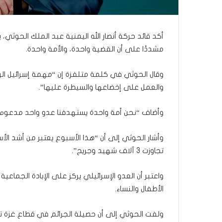
ى
س
ل
ي
أكد قائد حركة أنصار الله اليمنية عبد الملك الحوثي،
م
مشددًا على أن القضية واحدة، والأمة واحدة.
أ
ب
و
وقال الحوثي في كلمة متلفزة إن “مهمة إسرائيل الر
أ
والعمل على إخضاعها والسيطرة عليها”.
ح
م
وأضاف “نحن أمة واحدة يستهدفنا عدو واحد مدعوم 
د
م
ن
وأشار الحوثي إلى أن “هذا الأسبوع يعتبر من أشد ال
ا
تجاوزت 3 آلاف شهيد وجريح”.
ل
ر
واعتبر أن العدو الإسرائيلي يركز على الإبادة الج
ي
الأطفال والنساء.
ن
ة
ي
ولفت الحوثي إلى أن حصيلة الجرائم في قطاع غزة تك
ت