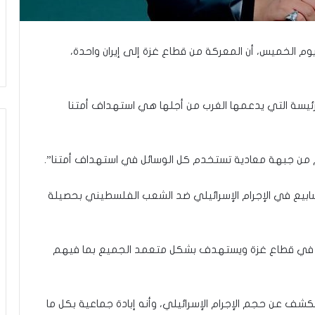
ا
ل
و
ا
 يوم الخميس، أن المعركة من قطاع غزة إلى إيران واحدة،
ق
ع
و
ب
ئيسة التي يدعمها الغرب من أجلها هي استهداف أمتنا
ي
ن
ت
من جبهة معادية تستخدم كل الوسائل في استهداف أمتنا”.
غ
ي
ي
أسابيع في الإجرام الإسرائيلي ضد الشعب الفلسطيني بحصيلة
ر
ن
م
ماعية في قطاع غزة ويستهدف بشكل متعمد الجميع بما فيهم
و
ذ
ج
ا
شف عن حجم الإجرام الإسرائيلي، وأنه إبادة جماعية بكل ما
ل