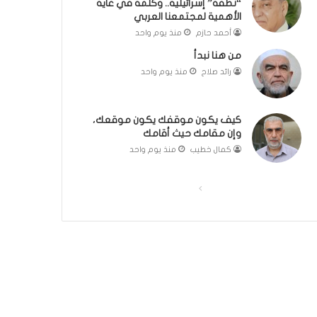
“نطفة” إسرائيلية.. وكلمة في غاية
ل
مّ
الأهمية لمجتمعنا العربي
ب
ح
أحمد حازم
منذ يوم واحد
ا
ف
من هنا نبدأ
ء
ظ
)
ا
رائد صلاح
منذ يوم واحد
ل
ق
ر
كيف يكون موقفك يكون موقعك،
آ
وإن مقامك حيث أقامك
ن
كمال خطيب
منذ يوم واحد
ا
ل
ا
ا
ك
ر
ل
ل
ي
ص
ص
م
ف
ف
:
ر
ح
ح
ح
ة
ة
ل
ا
ا
ة