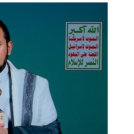
س
سليم أبو أحمد من ا
ن
القرآن الكريم: رحلة
و
وربطتني بكتاب الله
ا
ت
م
ن
ا
ل
م
ث
ا
ب
ر
ة
.
.
ا
ل
ف
ت