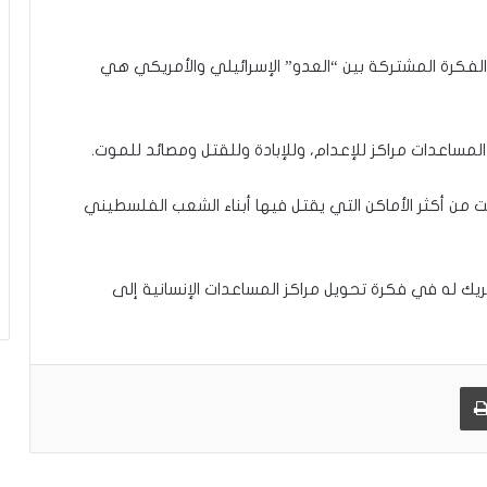
ت
ج
ر
الفكرة المشتركة بين “العدو” الإسرائيلي والأمريكي هي
ب
ة
ا
المساعدات مراكز للإعدام، وللإبادة وللقتل ومصائد للموت.
ل
إ
س
تت من أكثر الأماكن التي يقتل فيها أبناء الشعب الفلسطيني
ل
ا
م
يك له في فكرة تحويل مراكز المساعدات الإنسانية إلى
ي
ة
ف
ي
ا
طباعة
ل
د
ا
خ