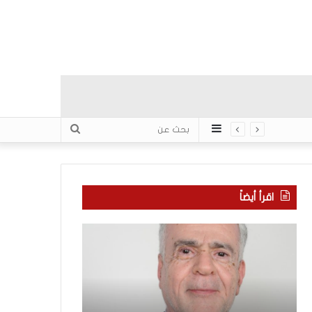
عمود
بحث
جانبي
عن
اقرأ أيضاً
ا
ب
ل
ع
ع
د
ر
س
ب
ب
منذ 8 ساعات
يّ
ع
بعد سبع سنوات 