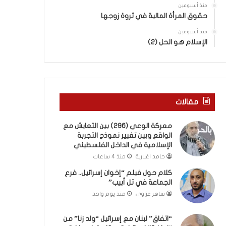
ب
ى
منذ أسبوعين
ك
س
حقوق المرأة المالية في ثروة زوجها
س
ل
ر
منذ أسبوعين
ي
الإسلام هو الحل (2)
ا
م
ل
أ
ب
ب
ا
و
ء
أ
)
ح
مقالات
و
م
ا
د
معركة الوعي (296) بين التعايش مع
ل
م
الواقع وبين تغيير نموذج التجربة
كَ
ن
الإسلامية في الداخل الفلسطيني
بَ
ا
حامد اغبارية
منذ 4 ساعات
دِ
ل
(
ر
كلام حول فيلم “إخوان إسرائيل.. فرع
ب
ي
الجماعة في تل أبيب”
ف
ن
ساهر غزاوي
منذ يوم واحد
ت
ة
ح
ي
“اتفاق” لبنان مع إسرائيل “ولد زنا” من
ا
ت