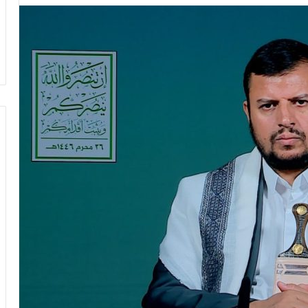
ل
لرينة يتمّ حفظ
معركة الوعي (296) بين التعايش مع
و
 غيّرت حياتي
الواقع وبين تغيير نموذج التجربة
ع
الإسلامية في الداخل الفلسطيني
ي
(
2
9
6
)
ب
ي
ن
ا
ل
ت
ع
ا
ي
ش
م
ع