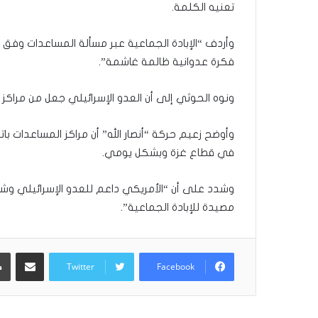
تعنيه الكلمة.
مّ
ح
ف
وأردف “الإبادة الجماعية عبر مسألة المساعدات وفق 
ظ
فكرة عدوانية ظالمة غاشمة”.
ا
ل
ونوه الحوثي إلى أن العدو الإسرائيلي جعل من مراكز 
ق
ر
آ
وأوضح زعيم حركة “أنصار الله” أن مراكز المساعدات با
ن
في قطاع غزة وبشكل يومي.
ا
ل
وشدد على أن “الأمريكي داعم للعدو الإسرائيلي وشر
ك
ر
مصيدة للإبادة الجماعية”.
ي
م
:
مشاركة عبر البريد
ر
Twitter
Facebook
ح
ل
ة