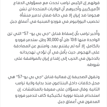
قولهم إن الرئيس ترامب تحدث مع مسؤولي الدفاع
الأمريكيين وأخبرهم أن الولايات المتحدة لن تشن
هجوما ضد إيران إلا في حالة ضمان تدمير منشأة
تخصيب اليورانيوم في فوردو المبنية في أعماق جبل.
وأُخبر ترامب بأن إسقاط قنابل “جي بي يو- 57” التي تزن
الواحدة منها 13.6 طن أو 30,000 رطل، ستدمر فوردو
بالكامل، إلا أنه لم يقتنع بعد، وامتنع عن المصادقة
على الهجوم، حيث يأمل في أن تؤدي تهديداته
بالدخول في الحرب إلى إقناع إيران بالموافقة على
شروطه.
وتقول الصحيفة إن فعالية قنابل “جي بي يو-57” هي
محل خلافات داخل البنتاغون منذ بداية ولاية ترامب
الثانية. وقال مسؤلان على معرفة بالمناقشات، إن
استخدام قنبلة نووية تكتيكية كاف لتدمير فوردو
المدفون في أعماق جبل.