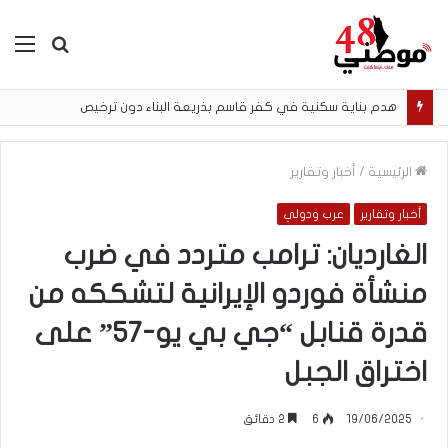
بحث
الق
عن
هدم بناية سكنية في كفر قاسم بذريعة البناء دون ترخيص
الرئيسية
/
أخبار وتقارير
أخبار وتقارير
عرب ودولي
الغارديان: ترامب متردد في ضرب
منشأة فوردو الإيرانية لتشككه من
قدرة قنابل “جي بي يو-57” على
اختراق الجبل
19/06/2025
6
2 دقائق