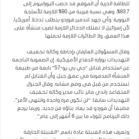
للطاقة الذرية أن الموقع قد خصب اليورانيوم إلى
83.7%، وهي نسبة قريبة من 90% اللازمة للأسلحة
النووية. وأي جهد لتدمير فوردو يتطلب تدخلا أمريكيا،
لأن إسرائيل لا تمتلك الذخائر اللازمة لضرب منشأة على
هذا العمق، ولا الطائرات اللازمة لحملها.
وقال المسؤولان العارفان بإحاطة وكالة تخفيف
التهديدات بوزارة الدفاع الأمريكية، إن الصعوبة الناجمة
عن استخدام قنابل “جي بي يو-57” نابعة من طبيعة
المنشأة المدفونة في عمق جبل، وأن القنابل لم
تستخدم من قبل في وضع مشابه. وقال الجنرال
المتقاعد راندي مانر، نائب مدير وكالة تخفيف
التهديدات سابقا: “لن تكون مرة واحدة وانتهى الأمر”،
مضيفا أن فوردو قد يعاد بناؤه من جديد، وربما يرجع
ذلك البرنامج للوراء ما بين 6 أشهر إلى عام”.
وتعرف هذه القنبلة عادة باسم “القنبلة الخارقة