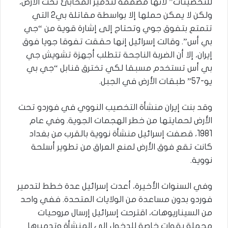
للتحصينات” لأنها مصممة لتدمير المخابئ تحت الأرض،
ولكن لا يمكن حملها إلا بواسطة مقاتلة بي2 التي
تتمتع بتفوق جوي وتحتاج إلى إشارة قوية من “جي
بي أس”. وقالت إسرائيل إنها حققت تفوقا جويا فوق
إيران، إلا أن الضربة الناجحة تتطلب أجهزة تشويش جي
بي أس تستخدم مسبقا لكي تخترق قنابل “جي بي
يو-57” طبقات الأرض في الجبل.
وقد بنت إيران منشأة التخصيب النووي في فوردو تحت
الأرض لحمايتها من خطر الهجمات الجوية. وفي عام
1981، قصفت إسرائيل منشأة نووية بالقرب من بغداد
كانت تقع فوق الأرض لمنع العراق من تطوير أسلحة
نووية.
وفي السنوات الأخيرة، أعدت إسرائيل عدة خطط لتدمير
فوردو بدون مساعدة من الولايات المتحدة. ففي واحد
من السيناريوهات، اقترحت إسرائيل إرسال مروحيات
محملة بقوات خاصة للدخول إلى المنشأة وتدميرها