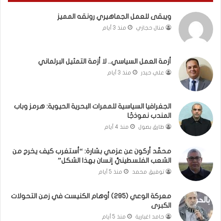
م
ا
ويبقى للعمل الجماهيري رونقه المميز
ا
م
منال حجازي
منذ 3 أيام
ب
.
ي
.
ن
م
ل
ا
أزمة العمل السياسي.. لا أزمة التمثيل البرلماني
ب
ذ
علي حيدر
منذ 3 أيام
ن
ا
ا
ت
ن
ق
الجغرافيا السياسية للممرات البحرية الحيوية: هرمز وباب
و
و
المندب نموذجًا
ت
ل
طارق بصول
منذ 4 أيام
ل
ا
أ
ل
محمَّد أركون عن عزمي بشارة: “أستغرب كيف يخرج من
ب
أ
الشعب الفلسطينيُّ إنسان بهذا الشكل”
ي
و
توفيق محمد
منذ 5 أيام
ب
ن
؟
ر
(
و
معركة الوعي (295) أوهام الكنيست في زمن التحولات
الكبرى
ف
ا
ي
؟
حامد اغبارية
منذ 5 أيام