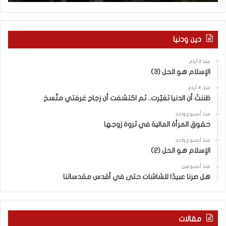
ل
آ
ة
خ
ا
ر
ل
م
دين ودنيا
م
ع
ف
ا
منذ 3 أيام
ا
ق
الإسلام هو الحل (3)
و
ل
ض
ه
منذ 4 أيام
ا
ا
ظننتُ أن الدنيا تغيّرت.. ثم اكتشفت أن زجاج غرفتي متّسخ
ت
ب
منذ أسبوع واحد
ا
ا
حقوق المرأة المالية في ثروة زوجها
ل
ل
ج
ق
منذ أسبوع واحد
د
الإسلام هو الحل (2)
د
ي
س
منذ أسبوعين
د
ه
هل صرنا عبيدًا للشاشات حتى في أقدس مقدساتنا
ة
ذ
ف
ا
ي
ا
ر
ل
مقالات
و
ع