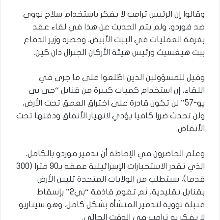
وقالوا إن الرئيس ترامب لا يفكر باستخدام سلاح نووي
ضد فوردو، ولم يتم الحديث عن هذا في لقاء عقد
بغرفة العمليات في البيت الأبيض، وحضره وزير الدفاع
بيت هيغسيث ورئيس هيئة الأركان الجنرال دان كين.
وقيل للمسؤولين الذين اطّلعوا على ما جرى في
اللقاء، إن استخدام كميات كبيرة من قنابل “جي بي
يو-57” لن تكون قادرة على اختراق العمق تحت الأرض،
ولن تحدث ضررا كافيا يؤدي لانهيار الأنفاق ودفنها تحت
الأنقاض.
وعلم الحاضرون في الإحاطة أن تدمير فوردو بالكامل،
الذي تقدر الاستخبارات الإسرائيلية عمقه بـ90 مترا (300
قدما)، سيتطلب من الولايات المتحدة تليين الأرض
بقنابل تقليدية، ثم تقوم قاذفة “بي2” بإسقاط
قنبلة نووية لتدمير المنشأة بشكل كامل، وهو سيناريو
لا يفكر به ترامب في الوقت الحالي.