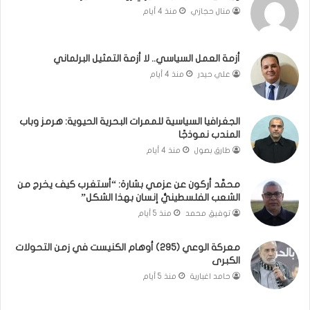
منال حجازي
منذ 4 أيام
ب
.
ي
.
ن
م
ل
ا
أزمة العمل السياسي.. لا أزمة التمثيل البرلماني
ب
ذ
علي حيدر
منذ 4 أيام
ن
ا
ا
ت
ن
ق
الجغرافيا السياسية للممرات البحرية الحيوية: هرمز وباب
و
و
المندب نموذجًا
ت
ل
طارق بصول
منذ 4 أيام
ل
ا
أ
ل
محمَّد أركون عن عزمي بشارة: “أستغرب كيف يخرج من
ب
أ
الشعب الفلسطينيُّ إنسان بهذا الشكل”
ي
و
توفيق محمد
منذ 5 أيام
ب
ن
؟
ر
(
و
معركة الوعي (295) أوهام الكنيست في زمن التحولات
الكبرى
ف
ا
ي
؟
حامد اغبارية
منذ 5 أيام
د
(
ي
ف