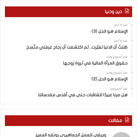
ا
ر
ل
م
دين ودنيا
م
ع
ف
ا
منذ 4 أيام
ا
ق
الإسلام هو الحل (3)
و
ل
ض
ه
منذ 4 أيام
ا
ا
ظننتُ أن الدنيا تغيّرت.. ثم اكتشفت أن زجاج غرفتي متّسخ
ت
ب
منذ أسبوع واحد
ا
ا
حقوق المرأة المالية في ثروة زوجها
ل
ل
ج
ق
منذ أسبوع واحد
د
الإسلام هو الحل (2)
د
ي
س
منذ أسبوعين
د
ه
هل صرنا عبيدًا للشاشات حتى في أقدس مقدساتنا
ة
ذ
ف
ا
ي
ا
ر
ل
مقالات
و
ع
م
ا
ويبقى للعمل الجماهيري رونقه المميز
ا
م