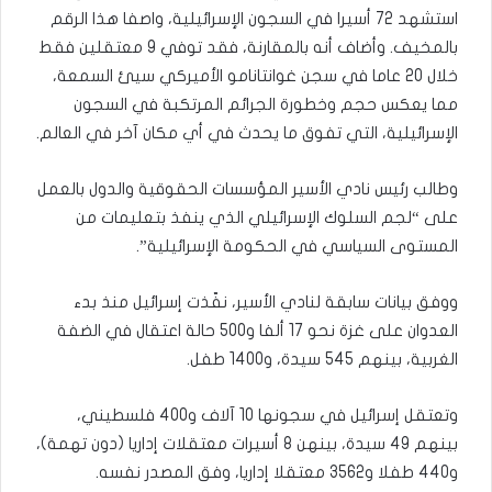
استشهد 72 أسيرا في السجون الإسرائيلية، واصفا هذا الرقم
بالمخيف. وأضاف أنه بالمقارنة، فقد توفي 9 معتقلين فقط
خلال 20 عاما في سجن غوانتانامو الأميركي سيئ السمعة،
مما يعكس حجم وخطورة الجرائم المرتكبة في السجون
الإسرائيلية، التي تفوق ما يحدث في أي مكان آخر في العالم.
وطالب رئيس نادي الأسير المؤسسات الحقوقية والدول بالعمل
على “لجم السلوك الإسرائيلي الذي ينفذ بتعليمات من
المستوى السياسي في الحكومة الإسرائيلية”.
ووفق بيانات سابقة لنادي الأسير، نفّذت إسرائيل منذ بدء
العدوان على غزة نحو 17 ألفا و500 حالة اعتقال في الضفة
الغربية، بينهم 545 سيدة، و1400 طفل.
وتعتقل إسرائيل في سجونها 10 آلاف و400 فلسطيني،
بينهم 49 سيدة، بينهن 8 أسيرات معتقلات إداريا (دون تهمة)،
و440 طفلا و3562 معتقلا إداريا، وفق المصدر نفسه.