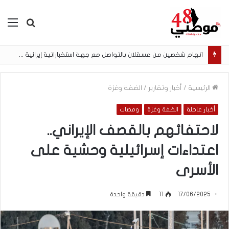
بحث
الق
عن
اتهام شخصين من عسقلان بالتواصل مع جهة استخباراتية إيرانية وتنفيذ مهام تصوير مقابل أموال رقمية
الرئيسية
/
أخبار وتقارير
/
الضفة وغزة
أخبار عاجلة
الضفة وغزة
ومضات
لاحتفائهم بالقصف الإيراني..
اعتداءات إسرائيلية وحشية على
الأسرى
17/06/2025
11
دقيقة واحدة