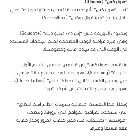
“هونيكس” (Whonix)
تتميز “هونيكس” بأنها مصممة لتعمل بصفتها جهاز افتراضي
داخل برنامج “فيرتشوال بوكس” (VirtualBox).
وتحتوي التوزيعة على “إس دي دبليو ديت” (Sdwdate)،
وهي ميزة مزامنة الوقت المصممة لمنع الهجمات المستندة
إلى الوقت التي قد تهدد أمانك وخصوصيتك.
وتنقسم “هونيكس” إلى قسمين، يسمى القسم الأول
“البوابة” (Gateway)، وهو يعيد توجيه جميع بياناتك، في
حين يسمى القسم الثاني “محطة العمل” (Workstation)،
وهو يوجه جميع الاتصالات إلى شبكة “تور”.
ويقلل هذا التقسيم احتمالية تسريبات “نظام اسم النطاق”
التي تستخدم لمراقبة المواقع التي تزورها، وتتضمن
“هونيكس” تطبيقات، مثل مدير كلمات المرور وجدار حماية
معد مسبقا وغيرها.