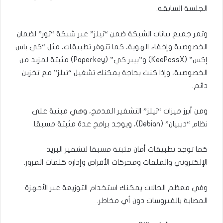
الجلسة السابقة.
وتمر جميع بيانات الشبكة ضمن “تيلز” عبر شبكة “تور” لضمان
الخصوصية وإخفاء الهوية، كما تتوفر تطبيقات، مثل “كي باس
إكس” (KeePassX) و”بيبر كي” (Paperkey) مثبتة لمزيد من
الخصوصية، وإذا كنت بحاجة يمكنك تشغيل “تيلز” مع تخزين
دائم.
ومن أبرز ميزات “تيلز” التشفير المدمج، وهي مبنية على
نظام “ديبيان” (Debian)، ويوجد برامج عدة مثبتة مسبقا.
كما توجد تطبيقات أمان مثبتة مسبقا لتشفير البريد
الإلكتروني والملفات ومحركات الأقراص وإدارة كلمات المرور.
وفي معظم الحالات يمكنك استخدام التوزيعة عبر الأجهزة
المصابة بالفيروسات دون أي مخاطر.