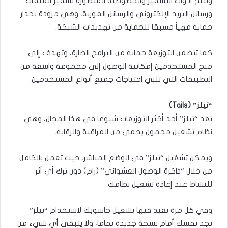
وتتيح أدوات التشفير والخصوصية المتطورة تشفير الملفات
ورسائل البريد الإلكتروني والرسائل الفورية، وهي مزودة بجدار
حماية مهيأ مسبقا للحماية من تهديدات الشبكة.
كما تتضمن التوزيعة حماية من البرامج الضارة، وتهدف إلى
منح المستخدمين إمكانية الوصول إلى مجموعة واسعة من
التطبيقات التي تلبي احتياجات جميع أنواع المستخدمين.
“تيلز” (Tails)
تعد “تيلز” أحد أكثر التوزيعات شيوعا في هذا المجال، وهي
نظام تشغيل محمول يحمي من المراقبة والرقابة.
ويمكن تشغيل “تيلز” في الوضع المباشر، حيث تعمل بالكامل
من خلال “ذاكرة الوصول العشوائي” (رام) دون ترك أي أثر
للنشاط عند إعادة تشغيل نظامك.
وفي كل مرة تعيد فيها تشغيل حاسوبك لاستخدام “تيلز”
تجد نفسك أمام نسخة جديدة تماما، ولا يتبقى أي شيء من