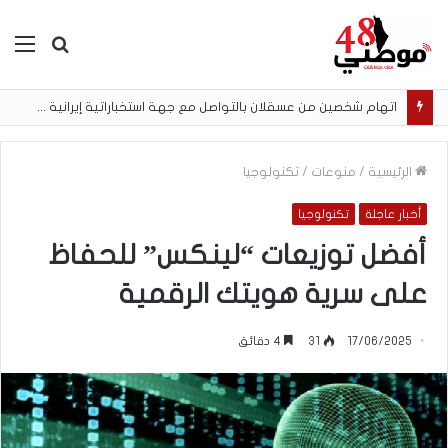
بحث
الق
عن
اتهام شخصين من عسقلان بالتواصل مع جهة استخباراتية إيرانية وتنفيذ مهام تصوير مقابل أموال رقمية
الرئيسية
/
منوعات
/
تكنولوجيا
أخبار عاجلة
تكنولوجيا
أفضل توزيعات “لينكس” للحفاظ
على سرية هويتك الرقمية
17/06/2025
31
4 دقائق