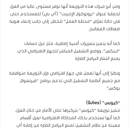
ومن أبرز ميزات هذه التوزيعة أنها توفر مستوى عاليا من العزل
لحماية عنوان “بروتوكول الإنترنت” (آي بي) للمستخدم حتى
في حالة تعرّض “محطة العمل” للخطر، إلى جانب إخفاء هوية
ضغطات المفاتيح.
كما أنه يتميز بتعزيزات أمنية إضافية، مثل عزل حسابات
“لينكس”، ووضع التشغيل المباشر للجهاز الافتراضي الذي
يمنع انتشار البرامج الضارة.
ونظرا إلى أنها تعمل في جهاز افتراضي فإن التوزيعة متوافقة
مع جميع أنظمة التشغيل التي تدعم برنامج “فيرتشوال
بوكس”.
“كيوبس” (Qubes)
تتميز توزيعة “كيوبس” بتركيزها على الأمان من خلال العزل،
كما أنها تستخدم بذكاء المحاكاة الافتراضية لعزل أقسام
معينة من نظام التشغيل لمنع البرامج الضارة من إصابة أي