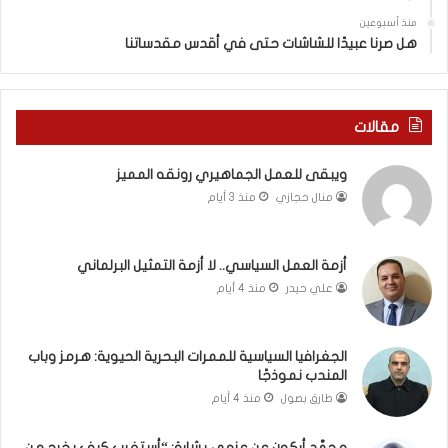
ي
س
منذ أسبوعين
د
ه
هل صرنا عبيدًا للشاشات حتى في أقدس مقدساتنا
ة
ذ
ف
ا
ي
ا
ر
ل
مقالات
و
ع
م
ا
ويبقى للعمل الجماهيري رونقه المميز
ا
م
منال حجازي
منذ 3 أيام
ب
.
ي
.
ن
م
ل
ا
أزمة العمل السياسي.. لا أزمة التمثيل البرلماني
ب
ذ
علي حيدر
منذ 4 أيام
ن
ا
ا
ت
ن
ق
الجغرافيا السياسية للممرات البحرية الحيوية: هرمز وباب
و
و
المندب نموذجًا
ت
ل
طارق بصول
منذ 4 أيام
ل
ا
أ
ل
محمَّد أركون عن عزمي بشارة: “أستغرب كيف يخرج من