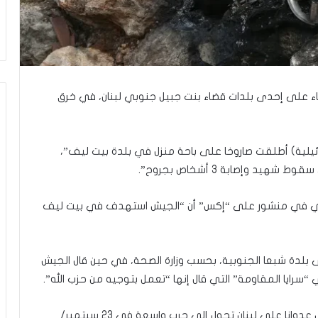
ر
ع
ا
ل
ج
م
ا
ية أمس الأربعاء على إحدى بلدات قضاء بنت جبيل جنوبي لبنان، في خرق
ع
ة
ف
ي
إسرائيلية) أطلقت صاروخا على باحة منزل في بلدة بيت ليف”،
ت
يد وإصابة 3 أشخاص بجروح”.
ل
أ
رعي في منشور على “إكس” أن “الجيش استهدف في بيت ليف
ب
ي
ب
”
بلدة شبعا الجنوبية، بحسب وزارة الصحة، في حين قال الجيش
“سرايا المقاومة” التي قال إنها “تعمل بتوجيه من حزب الله”.
وفي الثامن من أكتوبر/تشرين الأول 2023 شنت إسرائيل عدوانا على لبنان تحول إلى حرب واسعة في 23 سبتمبر/