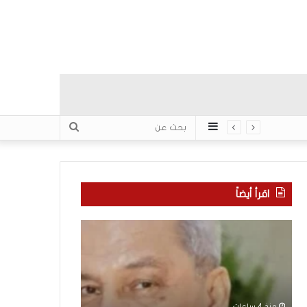
عمود
بحث
جانبي
عن
اقرأ أيضاً
“
م
ا
ن
ت
ه
ف
ن
ا
ا
ق
ن
منذ 4 ساعات