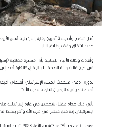
قُتل شخص وأُصيب 3 آخرون بغارة إسرائيل
جديد لاتفاق وقف إطلاق النار.
وأفادت وكالة الأنباء اللبنانية بأن “مسيّرة معادية (
في حين قالت وزارة الصحة اللبنانية إن “الغارة أدت إلى سقوط شه
بدوره، ادعى متحدث الجيش الإسرائيلي أفيخاي أد
أحد عناصر قوة الرضوان التابعة لحزب الله”.
يأتي ذلك غداة مقتل شخصين في غارة إسرائيلية على 
الإسرائيلي إنه قتل عنصرا في حزب الله وآخر ينشط في 