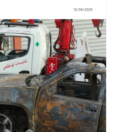
ب
د
12/06/2025
أ
منذ 7 ساعات
من هنا نبدأ