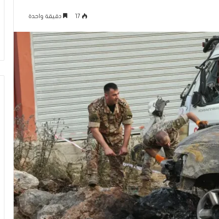
ل
منذ ساعتين
ف
17
دقيقة واحدة
كلام حول فيلم “إخوان إسرائيل.. فرع
ي
الجماعة في تل أبيب”
ل
م
“
إ
خ
و
ا
ن
إ
س
ر
ا
ئ
ي
ل
.
.
ف