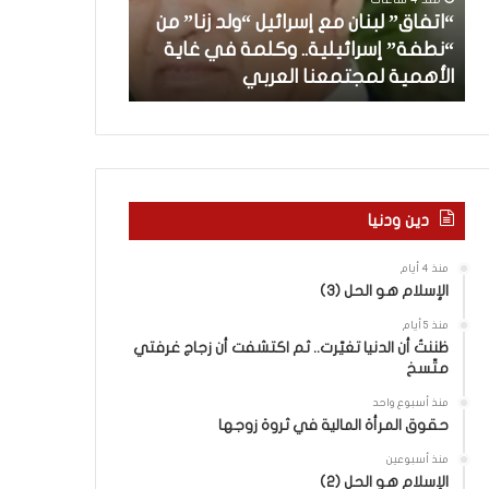
”
ب
“اتفاق” لبنان مع إسرائيل “ولد زنا” من
ل
د
“نطفة” إسرائيلية.. وكلمة في غاية
ب
أ
منذ 7 ساعات
الأهمية لمجتمعنا العربي
من هنا نبدأ
ن
ا
ن
م
ع
إ
س
دين ودنيا
ر
ا
منذ 4 أيام
ئ
الإسلام هو الحل (3)
ي
منذ 5 أيام
ل
ظننتُ أن الدنيا تغيّرت.. ثم اكتشفت أن زجاج غرفتي
“
متّسخ
و
ل
منذ أسبوع واحد
د
حقوق المرأة المالية في ثروة زوجها
ز
منذ أسبوعين
ن
الإسلام هو الحل (2)