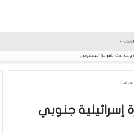
وعات
ة وسط بحث الأسر عن المفقودين
ك
ل
بغارة إسرائيلية جنوبي
ا
م
ح
و