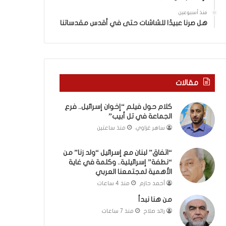
ا
”
منذ أسبوعين
م
هل صرنا عبيدًا للشاشات حتى في أقدس مقدساتنا
ن
“
ن
ط
ف
مقالات
ة
”
كلام حول فيلم “إخوان إسرائيل.. فرع
إ
الجماعة في تل أبيب”
س
ر
ساهر غزاوي
منذ ساعتين
ا
ئ
“اتفاق” لبنان مع إسرائيل “ولد زنا” من
ي
“نطفة” إسرائيلية.. وكلمة في غاية
ل
الأهمية لمجتمعنا العربي
ي
أحمد حازم
منذ 4 ساعات
ة
من هنا نبدأ
.
رائد صلاح
منذ 7 ساعات
.
و