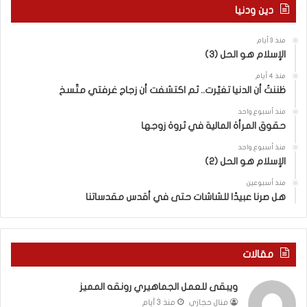
ل
م
دين ودنيا
م
ع
ف
ا
منذ 3 أيام
ا
ق
الإسلام هو الحل (3)
و
ل
ض
ه
منذ 4 أيام
ا
ا
ظننتُ أن الدنيا تغيّرت.. ثم اكتشفت أن زجاج غرفتي متّسخ
ت
ب
منذ أسبوع واحد
ا
ا
حقوق المرأة المالية في ثروة زوجها
ل
ل
ج
ق
منذ أسبوع واحد
د
الإسلام هو الحل (2)
د
ي
س
منذ أسبوعين
د
ه
هل صرنا عبيدًا للشاشات حتى في أقدس مقدساتنا
ة
ذ
ف
ا
ي
ا
ر
ل
مقالات
و
ع
م
ا
ويبقى للعمل الجماهيري رونقه المميز
ا
م
منال حجازي
منذ 3 أيام
ب
.