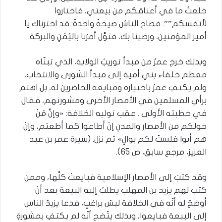
خلعتُ ما في أعناقكم من بيعتي، فاختاروا
لأنفسكم””. فصاح الناسُ صيحةً واحدةً: قد اخترناك يا
أمير المؤمنين، ورضينا بك، فتوَّل أمرَنا باليُمْنِ والبركة.
وبذلك خرج عمرُ من مبدأ توريثِ الولاية، الذي تبنّاه
معظم خلفاء بني أمية إلى مبدأ الشورى والانتخاب،
ولم يكتفِ عمرُ باختياره ومبايعة الحاضرين له، بل اهتم
برأي المسلمين في الأمصار الأخرى ومشورتهم، فقال
في خطبته الأولى ـ عقب توليه الخلافة: «وإنَّ مَنْ
حولكم من الأمصار والمدنِ إنْ أطاعوا كما أطعتم، وإنْ
هم أبوا فلستُ لكم بوالٍ» ثم نزل. (سيرة عمر بن عبد
العزيز، مرجع سابق، ص 65).
وقد كتبَ إلى الأمصار الإسلامية فبايعتْ كلَّها، وممن
كتب لهم يزيد بن المهلب يطلبُ إليه البيعة بعد أنْ
أوضحَ له أنّه في الخلافة ليسَ براغبٍ، فدعا يزيدُ الناس
إلى البيعة فبايعوا، وبذلك يتّضح أنّه لم يكتفِ بمشورةِ