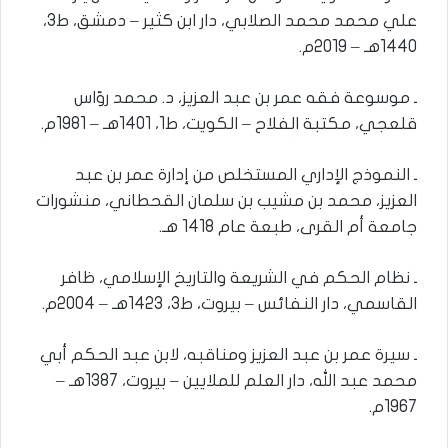
علي محمد محمد الصلابي، دار ابن كثير – دمشق، ط3،
1440هـ – 2019م.
ـ موسوعة فقه عمر بن عبد العزيز، د. محمد روّاس
قلعجي، مكتبة الفلاح – الكويت، ط1، 1401هـ – 1981م.
ـ النموذج الإداري المستخلص من إدارة عمر بن عبد
العزيز، محمد بن مشيب بن سلمان القحطاني، منشورات
جامعة أم القرى، طبعة عام 1418 هـ.
ـ نظام الحكم في الشريعة والتاريخ الإسلامي، ظافر
القاسمي، دار النفائس – بيروت، ط3، 1423هـ – 2004م.
ـ سيرة عمر بن عبد العزيز ومناقبه، لابن عبد الحكم أبي
محمد عبد الله، دار العلم للملايين – بيروت، 1387هـ –
1967م.