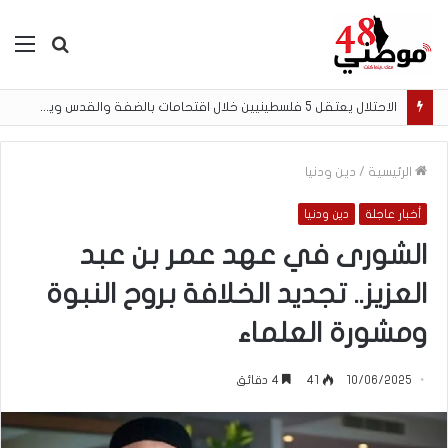
بحث
الق
عن
الاحتلال يعتقل 5 فلسطينيين خلال اقتحامات بالضفة والقدس ويفجر أجزاءً من منزل في مخيم قلنديا
الرئيسية
/
دين ودنيا
أخبار عاجلة
دين ودنيا
الشورى في عهد عمر بن عبد
العزيز.. تجديد الخلافة بروح النبوة
ومشورة العلماء
10/06/2025
41
4 دقائق