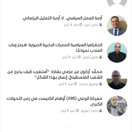
ي
.
ن
م
ل
ا
أزمة العمل السياسي.. لا أزمة التمثيل البرلماني
ب
ذ
علي حيدر
منذ 4 أيام
ن
ا
ا
ت
ن
ق
الجغرافيا السياسية للممرات البحرية الحيوية: هرمز وباب
و
و
المندب نموذجًا
ت
ل
طارق بصول
منذ 4 أيام
ل
ا
أ
ل
محمَّد أركون عن عزمي بشارة: “أستغرب كيف يخرج من
ب
أ
الشعب الفلسطينيُّ إنسان بهذا الشكل”
ي
و
توفيق محمد
منذ 5 أيام
ب
ن
؟
ر
(
و
معركة الوعي (295) أوهام الكنيست في زمن التحولات
الكبرى
ف
ا
ي
؟
حامد اغبارية
منذ 5 أيام
د
(
ي
ف
ا
ا
و
ي