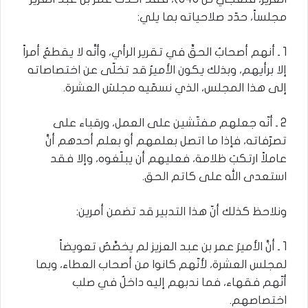
مجلساً، حدّد صلاحياته بما يلي:
1 ـ أنهم أصحابُ الحقِّ في تقرير الرأي، وأنَّه لا يقطعُ أمراً
إلا برأيهم، وبذلك يكون الأميرُ قد تخلّى عن اختصاصاته
إلى هذا المجلس، الذي نسمّيه مجلسَ العشرة.
2 ـ أنّه جعلهم مفتّشين على العمل، ورقباء على
تصرّفاته، فإذا ما اتصل بعلمهم أو بعلم أحدهم أنَّ
عاملاً ارتكبَ ظلامة، فعليهم أن يبلّغوه، وإلا فقد
استعدى الله على كاتم الحق.
ونلاحظ كذلك أنّ هذا التدبير قد تضمن أمرين:
1 ـ أنَّ الأميرَ عمر بن عبد العزيز لم يخصِّصُ تعويضاً
لمجلس العشرة، لأنّهم كانوا من أصحاب العطاء، وبما
أنّهم فقهاء، فما ندبهم إليه داخلٌ في صلب
اختصاصهم.