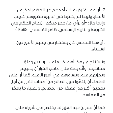
2 ـ أنّ عمر افترض غيابَ أحدهم عن الحضور لعذرٍ من
الأعذار، ولهذا لم يشترط في تدبيره حضورهم كلهم،
وإنّما قال: “أو برأي مَنْ حضرَ منكم” (نظام الحكم في
الشريعة والتاريخ الإسلامي، ظافر القاسمي، 1/562).
ـ أن هذا المجلس كان يستشار في جميع الأمور دون
استثناء.
ونستنتج مِنْ هذا أهمية العلماء الربانيين وعلوَّ
مكانتهم، وأنَّه يجبُ على صاحب القرار أن يدنيهم
ويقرّبهم منه، ويشاورهم في أمور الرعية، كما أن على
العلماء أن يلتفّوا حول الصالح من أصحاب القرار من أجل
تحقيق أكبر قدرٍ ممكن من المصالح، وتقليل ما يمكن
من المفاسد.
كما أنَّ عمر بن عبد العزيز لم يقتصر في شوراه على