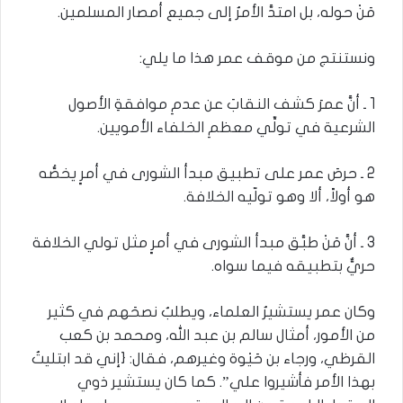
مَنْ حوله، بل امتدَّ الأمرُ إلى جميع أمصار المسلمين.
ونستنتج من موقف عمر هذا ما يلي:
1 ـ أنَّ عمرَ كشف النقابَ عن عدمِ موافقةِ الأصول
الشرعية في تولِّي معظمِ الخلفاء الأمويين.
2 ـ حرصَ عمر على تطبيق مبدأ الشورى في أمرٍ يخصُّه
هو أولاً، ألا وهو تولّيه الخلافة.
3 ـ أنَّ مَنْ طبَّق مبدأ الشورى في أمرٍ مثل تولي الخلافة
حريٌّ بتطبيقه فيما سواه.
وكان عمر يستشيرُ العلماء، ويطلبُ نصحَهم في كثير
من الأمور، أمثال سالم بن عبد الله، ومحمد بن كعب
القرظي، ورجاء بن حَيْوة وغيرهم، فقال: {إني قد ابتليتُ
بهذا الأمر فأشيروا علي”. كما كان يستشير ذوي