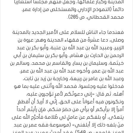
المدينة وكبار علمائها، وجعل منهم مجلساً استشارياً
دائماً (النموذج الإداري والمستخلص من إدارة عمر،
محمد القحطاني، ص 285).
فعندما جاء الناسُ للسلام على الأمير الجديد بالمدينة
وصلى، دعا عشرةً من فقهاء المدينة وهم: عروة بن
الزبير، وعبيد الله بن عبد الله بن عتبة، وأبو بكر بن عبد
الرحمن بن الحارث بن هشام، وأبو بكر بن سليمان بن أبي
خيثمة، وسليمان بن يسار، والقاسم بن محمد، وسالم بن
عبد الله بن عمر، وأخوه عبد الله بن عبد الله بن عمر،
وعبد الله بن عامر بن ربيعة، وخارجة بن زيد بن ثابت،
فدخلوا عليه وجلسوا، فحمد الله وأثنى عليه بما هو
أهله، ثم قال: «إني دعوتُكم لأمرٍ تؤجرون عليه،
وتكونون فيه أعواناً على الحق، إنّي لا أريدُ أن أقطعَ
أمراً إلا برأيكم أو برأي من حضرَ منكم، فإن رأيتُم أحداً
يتعدّى، أو بلغكم عن عاملٍ لي ظُلامة فأحرِّج الله على
منْ بلغه ذلك إلا أبلغني» (موسوعة فقه عمر بن عبد
العزيز، قلعجي ص 548)، فقد أحدثَ عمر بن عبد العزيز