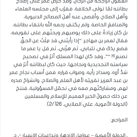
العقول الراجحة من الرجال. وقد حرص عمر على إصلاح
بطانته لمّا تولى الخلافة، فقرّب إلى مجلسه العلماء
وأهل الصلاح، وأقصى عنه أهلَ المصالح الدنيوية،
والمنافعَ الخاصة. ولم يكتفِ رحمه الله بانتقاء بطانته،
بل كان زيادةً على ذلك يوصيهم ويحثّهم على تقويمه،
فقال لعمر بن مهاجر: “إذا رأيتَني قد مِلْتُ عن الحقِّ
فضع يدَكَ في تلبابي، ثم هزّني، ثم قل: يا عمر ما
تصنع؟! “”، وقد كان لهذا المسلكِ أثرٌ في تصحيح
سياسته التجديدية ونجاحها، حيث كان لبطانته أثرٌ في
شدِّ أزره، وسدادِ رأيه، وصواب قراره. فمن أسباب نجاح عمر
بن عبد العزيز تقريبُه لأهل العلم والصلاح، وانشراحُ صدره
لهم، ومشاركتُهم معه في تحمّل المسؤولية، فنتجَ
عن ذلك حصولُ الخير العميم للإسلام والمسلمين
(الدولة الأموية، علي الصلابي، 2/126).
المراجع:
ـ الدولة الأموية – عوامل الازدهار وتداعيات الانهيار -، د.