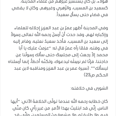
هؤلاء، بل كان يستشيرُ غيرَهم من علماء المدينة،
كسعيد بن المسيب، والزُهري وغيرهم، وكان لا يقضي
في قضاءٍ حتى يسأل سعيداً.
وفي المدينة أظهر عمرُ بن عبد العزيزِ إجلاله للعلماء
وإكباره لهم، وقد حدث أنْ أرسلَ رحمه الله تعالى رسولاً
إلى سعيد بن المسيب، فأخذ سعيدٌ نعليه، وقام إليه
في وقته، فلمّا رآه عمرُ قال له: “عزمتُ عليك يا أبا
محمد إلاّ رجعتَ إلى مجلسِكَ حتى سألك رسولُنا عن
حاجتنا، فإنّا لم نرسِلْه ليدعوك، ولكنّه أخطأ، إنما أرسلناه
ليسألك””. (سيرة عمر بن عبد العزيز ومناقبه لابن عبد
الحكم ص23)
الشورى في خلافته:
كان خطابه رحمه الله عندما تولّى الخلافةَ الآتي: “أيها
الناس، إنِّي قد ابتليتُ بهذا الأمر، من غيرِ رأيٍ كان منِّي
فيه، ولا طلبة له، ولا مشورة مِنَ المسلمين، وإنِّي قد