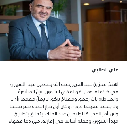
علي الصلابي
اهتمّ عمرُ بنُ عبد العزيز رحمه الله بتفعيل مبدأ الشورى
في خلافته، ومن أقواله في الشورى: «إنَّ المشورةَ
والمناظرةَ بابُ رحمةٍ، ومفتاحُ بركةٍ، لا يضلُّ معهما رأيٌ،
ولا يفقدُ معهما حزم». وكان أول قرارٍ اتخذه عمر بعدما
وَلِيَ أمرَ المدينة للوليد بن عبد الملك، يتعلق بتطبيق
مبدأ الشورى وجعلهِ أساساً في إمارته، حين دعا فقهاء