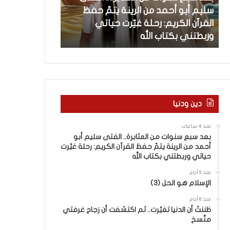
س
ل
سليم أبو أحمد من الرينة يتمّ حفظ
منذ 22 ساعة
ن
ف
القرآن الكريم: رحلة غيّرت حياتي
كلام حول فيلم 
و
ي
وربطتني بكتاب الله
الجماعة في تل
ا
ل
ت
م
م
“
ن
إ
ا
خ
ل
و
م
ا
دين ودنيا
ث
ن
ا
إ
منذ 4 ساعات
ب
س
بعد سبع سنوات من المثابرة.. الفتى سليم أبو
ر
ر
أحمد من الرينة يتمّ حفظ القرآن الكريم: رحلة غيّرت
ة
ا
حياتي وربطتني بكتاب الله
.
ئ
منذ 5 أيام
.
ي
الإسلام هو الحل (3)
ا
ل
ل
.
منذ 6 أيام
ف
ظننتُ أن الدنيا تغيّرت.. ثم اكتشفت أن زجاج غرفتي
.
متّسخ
ت
ف