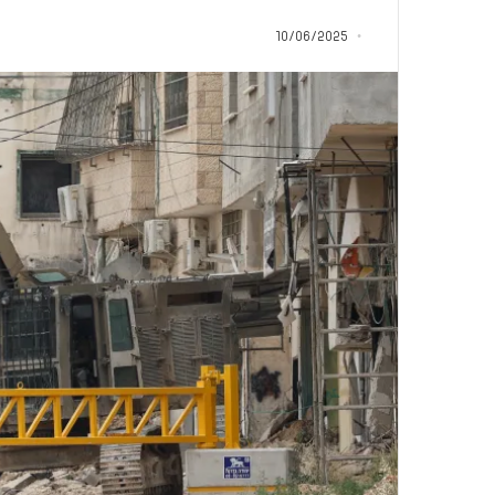
ل
منذ 22 ساعة
ف
10/06/2025
كلام حول فيلم “إخو
ي
الجماعة في تل أب
ل
م
“
إ
خ
و
ا
ن
إ
س
ر
ا
ئ
ي
ل
.
.
ف