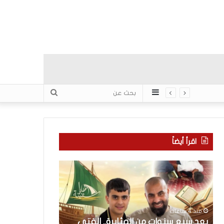
عمود
بحث
جانبي
عن
اقرأ أيضاً
ب
ك
ع
ل
د
ا
س
م
ب
ح
منذ 4 ساعات
ع
و
بعد سبع سنوات من المثابرة.. الفتى