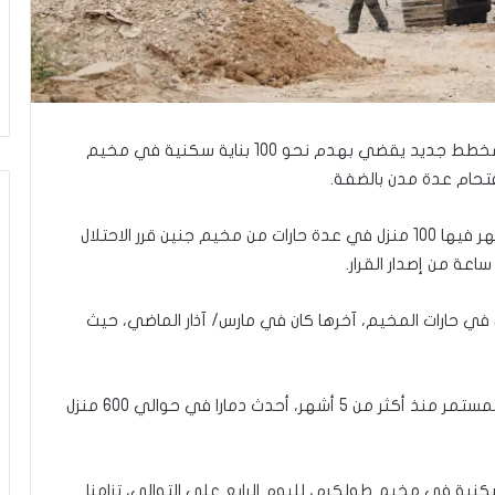
ب
ك
س
ر
ا
ل
ب
أعلن جيش الاحتلال الإسرائيلي مساء أمس الاثنين عن مخطط جديد يقضي بهدم نحو 100 بناية سكنية في مخيم
ا
قتحام عدة مدن بالضفة.
ء
)
و
وقالت مصادر محلية إن قوات الاحتلال وزعت خارطة يظهر فيها 100 منزل في عدة حارات من مخيم جنين قرر الاحتلال
ا
ل
كَ
في حارات المخيم، آخرها كان في مارس/ آذار الماضي، حيث
بَ
دِ
(
ب
وبينت مصادر في مدينة جنين أن العدوان الإسرائيلي المستمر منذ أكثر من 5 أشهر، أحدث دمارا في حوالي 600 منزل
ف
ت
ح
ا
كنية في مخيم طولكرم، لليوم الرابع على التوالي، تزامنا