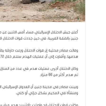
ر
ع
ا
ل
ج
م
ا
ع
جنين بالضفة الغربية، في حين جددت قوات الاحتلال ا
ة
ف
ي
ت
هدمها، وأشارت إلى أن عمليات الهدم ستتم خلال 72 ساعة من إصدار القرار.
ل
أ
وكان الاحتلال أجرى عمليات هدم في عدد من المنازل 
ب
تم هدم أكثر من 66 منزلا.
ي
ب
”
ومنشأة في المخيم بشكل جزئي أو كلي.
وكانت قوات الاحتلال قد واصلت -الاثنين- هدم مبان س