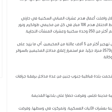
ل
ب
ا
احتلال واصلت أعمال هدم عشرات المباني السكنية في حارتي
ء
البلاونة والعكاشة في مخيم طولكرم، تنفيذا لمخطط الاحتلال هدم 106 مبان في كل من مخيمي طولكرم ونور
)
ووفقا لأحدث المعطيات، أدى التصعيد الإسرائيلي إلى تهجير أكثر من 5 آلاف عائلة من المخيمين، أي ما يزيد على
25 ألف مواطن، وتدمير ما لا يقل عن 400 منزل كليا، و2573 منزلا جزئيا، مع استمرار إغلاق مداخل المخيمين بالسواتر
كالة.
 اقتحمت بلدة قباطية جنوب جنين من عدة مداخل برفقة جرافات
ة مدينة نابلس، وفرضت حصارا على بلدتها القديمة.
دينة بعشرات الآليات العسكرية، وتمركزت في وسطها، وفرضت