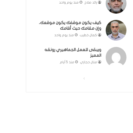
رائد صلاح
منذ يوم واحد
مّ
ح
ف
كيف يكون موقفك يكون موقعك،
ظ
وإن مقامك حيث أقامك
ا
كمال خطيب
منذ يوم واحد
ل
ق
ر
ويبقى للعمل الجماهيري رونقه
آ
المميز
ن
منال حجازي
منذ 5 أيام
ا
ل
ا
ا
ك
ر
ل
ل
ي
ص
ص
م
ف
ف
:
ر
ح
ح
ح
ة
ة
ل
ا
ا
ة