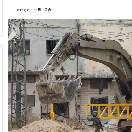
ة
منذ ساعة واحدة
ل
5
دقيقة واحدة
ان إسرائيل.. فرع
العربيّة لغتنا – الفرق بين الكَبِدِ (بكسر
غ
يب”
الباء) والكَبَدِ (بفتح الباء)
ت
ن
ا
–
ا
ل
ف
ر
ق
ب
ي
ن
ا
ل
كَ
بِ
دِ
(