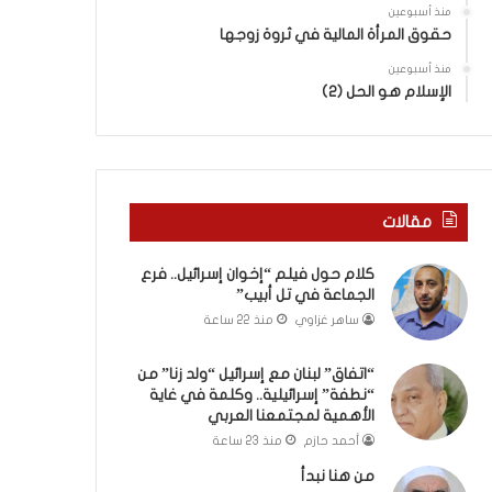
ى
ر
منذ أسبوعين
س
ع
حقوق المرأة المالية في ثروة زوجها
ل
ا
ي
منذ أسبوعين
ل
الإسلام هو الحل (2)
م
ج
أ
م
ب
ا
و
ع
أ
ة
ح
ف
مقالات
م
ي
د
ت
كلام حول فيلم “إخوان إسرائيل.. فرع
م
ل
الجماعة في تل أبيب”
ن
أ
ساهر غزاوي
منذ 22 ساعة
ا
ب
ل
ي
ر
ب
“اتفاق” لبنان مع إسرائيل “ولد زنا” من
ي
“نطفة” إسرائيلية.. وكلمة في غاية
”
الأهمية لمجتمعنا العربي
ن
ة
أحمد حازم
منذ 23 ساعة
ي
من هنا نبدأ
ت