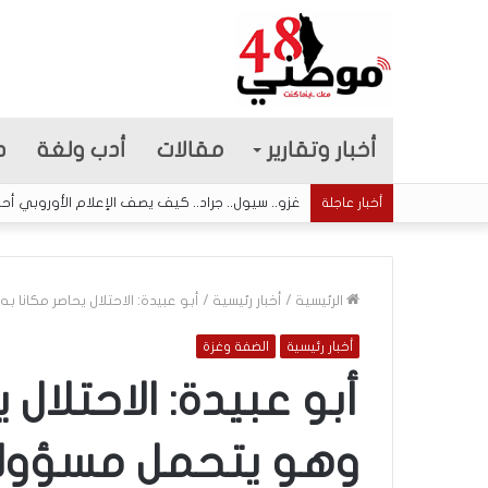
أخبار وتقارير
مقالات
أدب ولغة
د
غزو.. سيول.. جراد.. كيف يصف الإعلام الأوروبي أح
أخبار عاجلة
الرئيسية
/
أخبار رئيسية
/
أبو عبيدة: الاحتلال يحاصر مكانا 
أخبار رئيسية
الضفة وغزة
5
ا
أبو عبيدة: الاحتلال 
ق
ت
وهو يتحمل مسؤولي
ح
ا