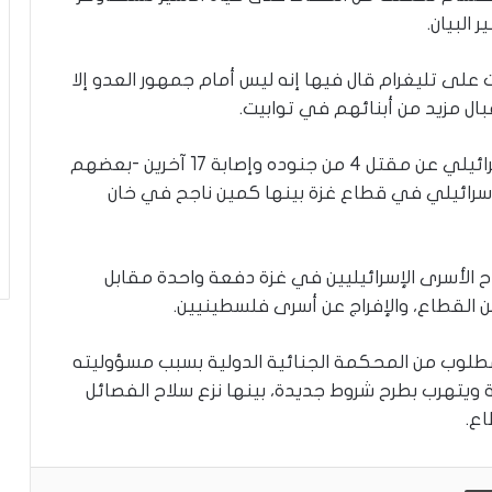
ة
لى تليغرام قال فيها إنه ليس أمام جمهور العدو إلا
ال مزيد من أبنائهم في توابيت.
وخلال الساعات الماضية أعلن جيش الاحتلال الإسرائيلي عن مقتل 4 من جنوده وإصابة 17 آخرين -بعضهم
إسرائيلي في قطاع غزة بينها كمين ناجح في خان
 الأسرى الإسرائيليين في غزة دفعة واحدة مقابل
من القطاع، والإفراج عن أسرى فلسطينيين.
 المطلوب من المحكمة الجنائية الدولية بسبب مسؤوليته
يتهرب بطرح شروط جديدة، بينها نزع سلاح الفصائل
اع.
طباعة