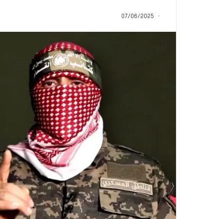
م
منذ 8 ساعات
ا
07/06/2025
5 اقتحامات لآخر م
ت
العام.. ماذا تقول ال
ل
آ
خ
ر
م
ع
ا
ق
ل
ه
ا
ب
ا
ل
ق
د
س
ه