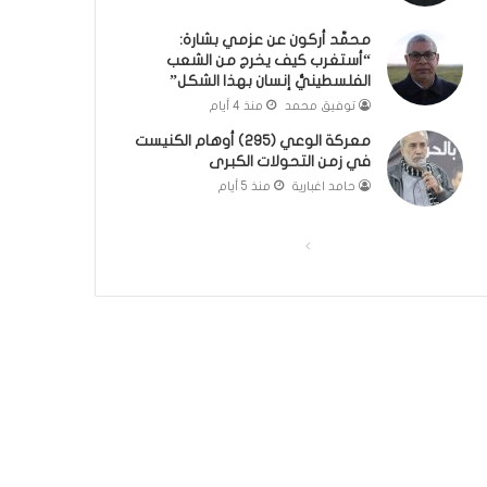
؟
ر
محمَّد أركون عن عزمي بشارة:
(
و
“أستغرب كيف يخرج من الشعب
ف
ا
الفلسطينيُّ إنسان بهذا الشكل”
ي
؟
توفيق محمد
منذ 4 أيام
د
(
ي
ف
معركة الوعي (295) أوهام الكنيست
و
ي
في زمن التحولات الكبرى
)
د
حامد اغبارية
منذ 5 أيام
ي
و
)
ا
ا
ل
ل
ص
ص
ف
ف
ح
ح
ة
ة
ا
ا
ل
ل