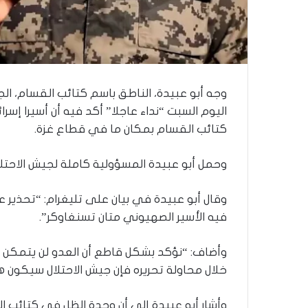
ذ
ا
ا
ل
ع
ا
م
وجه أبو عبيدة، الناطق باسم كتائب القسام، ا
.
اليوم السبت “نداء عاجلا” أكد فيه أن أسيرا إس
.
كتائب القسام بمكان ما في قطاع غزة.
م
ا
ذ
وحمل أبو عبيدة المسؤولية كاملة لجيش الاحتل
ا
ت
وقال أبو عبيدة في بيان على تليغرام: “تحذير عا
ق
فيه الأسير الصهيوني متان تسنغاوكر”.
و
ل
ا
وأضاف: “نؤكد بشكل قاطع أن العدو لن يتمكن م
ل
خلال محاولة تحريره فإن جيش الاحتلال سيكون 
أ
و
وأشار أبو عبيدة إلى أن وحدة الظل في كتائب 
ن