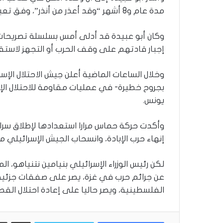
ر
مدة عام و8 أشهر “وقد أعذر من أنذر”، وفق تعبير البيان.
و
ا
وكان أبو عبيدة قد أدلى أمس بسلسلة تصريحات ع
؟
إجبار قادتهم على وقف الحرب أو التجهز لاستقب
(
ف
ي
د
بجروح خطيرة- في عمليات مقاومة للاحتلال ال
ي
يونس.
و
)
وأكدت حركة حماس مرارا استعدادها لإطلاق سراح
إنهاء حرب الإبادة، وانسحاب الجيش الإسرائيلي 
لكن رئيس الوزراء الإسرائيلي بنيامين نتنياهو،
عن جرائم حرب في غزة، يصر على صفقات جزئية و
الفلسطينية، ويصر حاليا على إعادة احتلال القط
مشاركة عبر البريد