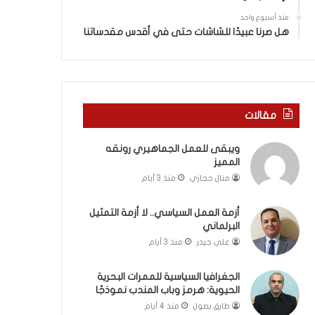
ة
ذ
ف
ا
منذ أسبوع واحد
ي
ا
هل صرنا عبيدًا للشاشات حتى في أقدس مقدساتنا
ر
ل
و
ع
م
ا
ا
م
ب
.
مقالات
ي
.
ن
م
ويبقى للعمل الجماهيري رونقه
ل
ا
المميز
ب
ذ
ن
ا
منال حجازي
منذ 3 أيام
ا
ت
ن
ق
أزمة العمل السياسي.. لا أزمة التمثيل
و
و
البرلماني
ت
ل
علي حيدر
منذ 3 أيام
ل
ا
أ
ل
الجغرافيا السياسية للممرات البحرية
ب
أ
الحيوية: هرمز وباب المندب نموذجًا
ي
و
طارق بصول
منذ 4 أيام
ب
ن