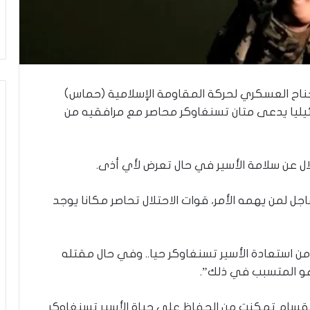
ي
ن
ي
ة
ب
ي
ن
لجناح العسكري لحركة المقاومة الإسلامية (حماس)
ا
رائيليا يدعى متان تسنغاوكر محاصر مع مرافقيه من
ل
ت
غ
ي
ال عن سلامة الأسير في حال تعرض لأي أذى.
ي
ب
جل لمن يهمه الأمر، قوات الاحتلال تحاصر مكانا يوجد
و
ا
ل
م
ن استعادة الأسير تسنغاوكر حيا.. وفي حال مقتله
و
هو المتسبب في ذلك”.
ا
ج
القسام تمكنت من الحفاظ على حياة الأسير تسنغاوكر
ه