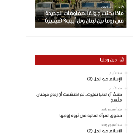
ث
م
منذ 7 ساعات
منذ 8 ساعات
ت
ا
ن
ماذا بحثت جولة المفاوضات الجديدة
5 اقتحامات لآ
ج
ت
في روما بين لبنان وتل أبيب؟ (فيديو)
العام.. ماذا تقو
و
ل
ل
آ
ة
خ
ا
ر
ل
م
م
ع
ف
ا
دين ودنيا
ا
ق
و
ل
منذ 3 أيام
ض
ه
الإسلام هو الحل (3)
ا
ا
منذ 3 أيام
ت
ب
ظننتُ أن الدنيا تغيّرت.. ثم اكتشفت أن زجاج غرفتي
ا
ا
متّسخ
ل
ل
ج
ق
منذ أسبوع واحد
د
د
حقوق المرأة المالية في ثروة زوجها
ي
س
منذ أسبوع واحد
د
ه
الإسلام هو الحل (2)