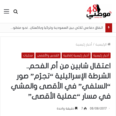
بحث
الق
عن
اتفاق دفاعي ثلاثي بين السعودية وتركيا وباكستان.. نحو منظومة أمنية إسلامية جديدة
الرئيسية
/
أخبار رئيسية
أخبار رئيسية
أخبار رئيسية إضافية
القدس والأقصى
محليات
اعتقال شابين من أم الفحم..
الشرطة الإسرائيلية “تجرّم” صور
“السلفي” في الأقصى والمشي
في مسار “عملية الأقصى”
06/08/2017
7
دقيقة واحدة