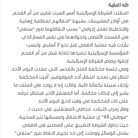
طه اغبارية
اعتقلت الشرطة الإسرائيلية أمس السبت شابين من أم الفحم،
في أواخر العشرينيات، بشبهة “انتمائهم لمنظمة إرهابية
والتخطيط لعمل إجرامي” بسبب التقاطهما صور “سلفي”
في المسجد الأقصى وتجولاهما في نفس المسار الذي
نفّذت فيه عملية الاقصى قبل نحو 3 أسابيع، وتنسب
المؤسسة الإسرائيلية تنفيذها لثلاثة شبان من أم الفحم
ارتقوا برصاص الشرطة الإسرائيلية.
وفي جلسة محكمة الصلح بالقدس، التي عقدت اليوم الأحد،
للنظر في تمديد اعتقال أحد الموقوفين، أمرت المحكمة
بإخلاء سبيله بكفالة ذاتية، وقالت إنه لا يوجد في الملف ما
يشير إلى ارتكاب مخالفة، أما المعتقل الآخر، فينتظر عرضه
على ذات المحكمة في وقت لاحق اليوم الأحد.
وقال رمزي كتيلات، محامي المعتقلين، في حديث لـ
“موطني 48” إن عملية الاعتقال ومسبباتها تثير السخرية،
حيث تحاول الشرطة التضييق على المصلين في الاقصى
بشتى الوسائل ووصلت إلى حد تجريم التقاط صور “سلفي”