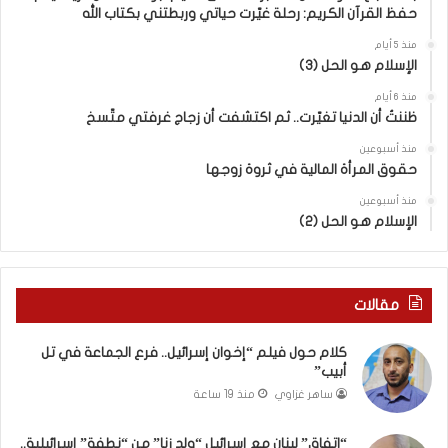
إ
ا
حفظ القرآن الكريم: رحلة غيّرت حياتي وربطتني بكتاب الله
س
ئ
ر
ي
منذ 5 أيام
الإسلام هو الحل (3)
ا
ل
ئ
“
منذ 6 أيام
ي
و
ظننتُ أن الدنيا تغيّرت.. ثم اكتشفت أن زجاج غرفتي متّسخ
ل
ل
.
د
منذ أسبوعين
حقوق المرأة المالية في ثروة زوجها
.
ز
ف
ن
منذ أسبوعين
ر
ا
الإسلام هو الحل (2)
ع
”
ا
م
ل
ن
ج
“
مقالات
م
ن
ا
ط
كلام حول فيلم “إخوان إسرائيل.. فرع الجماعة في تل
ع
ف
أبيب”
ة
ة
ساهر غزاوي
منذ 19 ساعة
ف
”
ي
إ
“اتفاق” لبنان مع إسرائيل “ولد زنا” من “نطفة” إسرائيلية..
ت
س