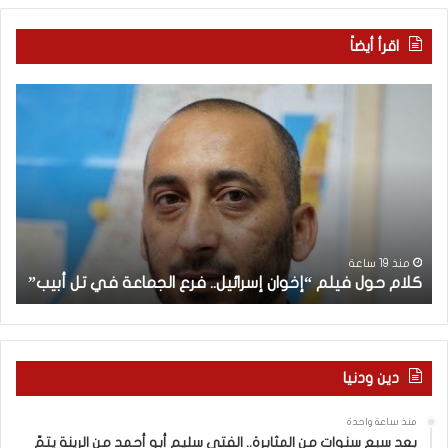
اقرأ أيضاً
ك
“
ل
ا
ا
ت
م
ف
ح
ا
و
ق
ل
”
ف
ل
“
ي
ب
منذ 19 ساعة
كلام حول فيلم “إخوان إسرائيل.. فرع الجماعة في تل أبيب”
و
ل
ن
م
ا
“
ن
إ
م
خ
ع
دين ودنيا
و
إ
ا
س
منذ ساعة واحدة
ن
ر
بعد سبع سنوات من المثابرة.. الفتى سليم أبو أحمد من الرينة يتمّ