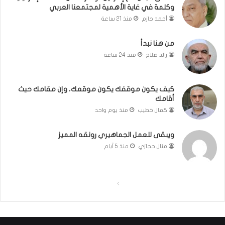
وكلمة في غاية الأهمية لمجتمعنا العربي
ل
ر
أ
ا
أحمد حازم
منذ 21 ساعة
ب
ئ
ي
ي
من هنا نبدأ
ب
ل
رائد صلاح
منذ 24 ساعة
”
ي
ة
.
كيف يكون موقفك يكون موقعك، وإن مقامك حيث
.
أقامك
و
كمال خطيب
منذ يوم واحد
ك
ل
ويبقى للعمل الجماهيري رونقه المميز
م
ة
منال حجازي
منذ 5 أيام
ف
ي
غ
ا
ا
ا
ل
ل
ي
ة
ص
ص
ا