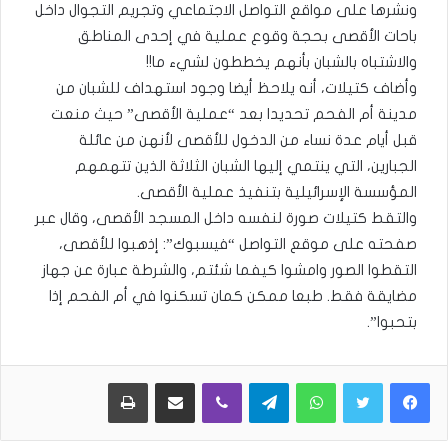
ونشرها على مواقع التواصل الاجتماعي وتجريم التجوال داخل
باحات الأقصى بحجة وقوع عملية في إحدى المناطق
والاشتباه بالشبان بأنهم يخططون لشيء ما!!
وأضاف كتيلات، أنه يلاحظ أيضا وجود استهداف للشبان من
مدينة أم الفحم تحديدا بعد “عملية الأقصى” حيث منعت
قبل أيام عدة نساء من الدخول للأقصى لأنهن من عائلة
الجبارين، التي ينتمي إليها الشبان الثلاثة الذين تتهمهم
المؤسسة الإسرائيلية بتنفيذ عملية الأقصى.
والتقط كتيلات صورة لنفسه داخل المسجد الأقصى، وقال عبر
صفحته على موقع التواصل “فيسبوك”: إذهبوا للأقصى،
التقطوا الصور وامشوا كيفما شئتم، والشرطة عبارة عن جهاز
مضايقة فقط. طبعا ممكن كمان تسكنوا في أم الفحم إذا
بتحبوا”.
WhatsApp
Telegram
Viber
مشاركة عبر البريد
طباعة