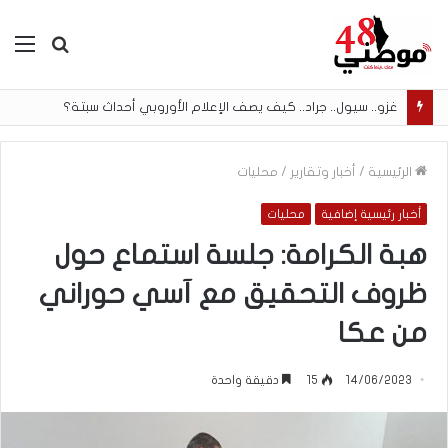
بحث
الق
عن
غزو.. سيول.. جراد.. كيف يصف الإعلام الأوروبي أحداث سبتة؟
الرئيسية
/
أخبار وتقارير
/
محليات
أخبار رئيسية إضافية
محليات
هبة الكرامة: جلسة استماع حول
ظروف التحقيق مع آسي حوراني
من عكا
14/06/2023
15
دقيقة واحدة