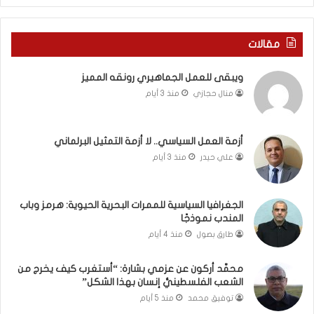
ف
ا
ي
ا
ر
ل
مقالات
و
ع
م
ا
ويبقى للعمل الجماهيري رونقه المميز
ا
م
منال حجازي
منذ 3 أيام
ب
.
ي
.
ن
م
ل
ا
أزمة العمل السياسي.. لا أزمة التمثيل البرلماني
ب
ذ
علي حيدر
منذ 3 أيام
ن
ا
ا
ت
ن
ق
الجغرافيا السياسية للممرات البحرية الحيوية: هرمز وباب
و
و
المندب نموذجًا
ت
ل
طارق بصول
منذ 4 أيام
ل
ا
أ
ل
محمَّد أركون عن عزمي بشارة: “أستغرب كيف يخرج من
ب
أ
الشعب الفلسطينيُّ إنسان بهذا الشكل”
ي
و
توفيق محمد
منذ 5 أيام
ب
ن