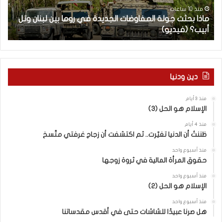
ت
ا
منذ 10 ساعات
ماذا بحثت جولة المفاوضات الجديدة في روما بين لبنان وتل
ج
ت
أبيب؟ (فيديو)
ا
و
ل
ل
آ
ة
خ
ا
ر
ل
م
دين ودنيا
م
ع
ف
ا
منذ 3 أيام
ا
ق
الإسلام هو الحل (3)
و
ل
ض
ه
منذ 4 أيام
ا
ا
ظننتُ أن الدنيا تغيّرت.. ثم اكتشفت أن زجاج غرفتي متّسخ
ت
ب
منذ أسبوع واحد
ا
ا
حقوق المرأة المالية في ثروة زوجها
ل
ل
ج
ق
منذ أسبوع واحد
د
الإسلام هو الحل (2)
د
ي
س
منذ أسبوع واحد
د
ه
هل صرنا عبيدًا للشاشات حتى في أقدس مقدساتنا
ة
ذ