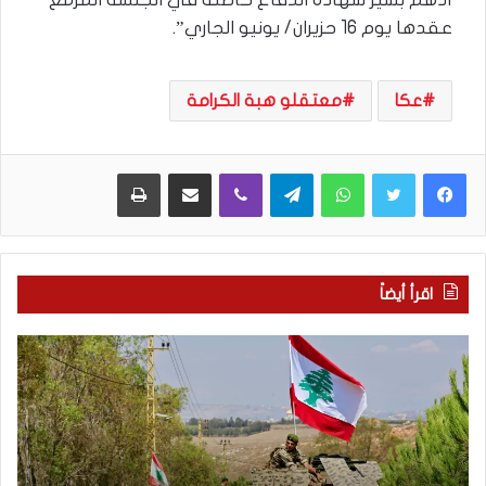
عقدها يوم 16 حزيران/ يونيو الجاري”.
عكا
معتقلو هبة الكرامة
WhatsApp
Telegram
Viber
مشاركة عبر البريد
طباعة
اقرأ أيضاً
م
5
ا
ا
ذ
ق
ا
ت
ب
ح
ح
ا
ث
م