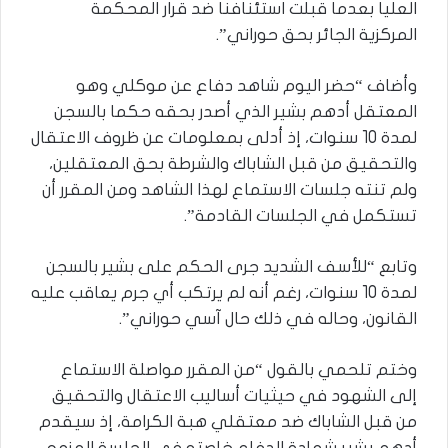
العليا بعدما قبلت استئنافنا ضد قرار المحكمة
المركزية الجائر بحق حوراني”.
وأضاف “حضر اليوم شاهد دفاع عن موكلي وهو
المعتقل أدهم بشير الذي أصدر بحقه حكما بالسجن
لمدة 10 سنوات، إذ أدلى بمعلومات عن ظروف الاعتقال
والتحقيق من قبل الشاباك والشرطة بحق المعتقلين،
ولم تنته جلسات الاستماع لهذا الشاهد ومن المقرر أن
تستكمل في الجلسات القادمة”.
وتابع “للأسف الشديد جرى الحكم على بشير بالسجن
لمدة 10 سنوات، رغم أنه لم يرتكب أي جرم يعاقب عليه
القانون، وحاله في ذلك حال آسي حوراني”.
وختم تلحمي بالقول “من المقرر مواصلة الاستماع
إلى الشهود في حيثيات أساليب الاعتقال والتحقيق
من قبل الشاباك ضد معتقلي هبة الكرامة، إذ سيقدم
أدهم بشير شهادة الدفاع خاصته في الجلسة المزمع