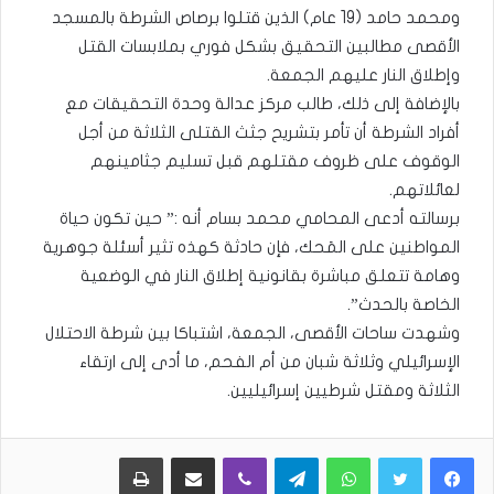
ومحمد حامد (19 عام) الذين قتلوا برصاص الشرطة بالمسجد
الأقصى مطالبين التحقيق بشكل فوري بملابسات القتل
وإطلاق النار عليهم الجمعة.
بالإضافة إلى ذلك، طالب مركز عدالة وحدة التحقيقات مع
أفراد الشرطة أن تأمر بتشريح جثث القتلى الثلاثة من أجل
الوقوف على ظروف مقتلهم قبل تسليم جثامينهم
لعائلاتهم.
برسالته أدعى المحامي محمد بسام أنه :” حين تكون حياة
المواطنين على المَحك، فإن حادثة كهذه تثير أسئلة جوهرية
وهامة تتعلق مباشرة بقانونية إطلاق النار في الوضعية
الخاصة بالحدث”.
وشهدت ساحات الأقصى، الجمعة، اشتباكا بين شرطة الاحتلال
الإسرائيلي وثلاثة شبان من أم الفحم، ما أدى إلى ارتقاء
الثلاثة ومقتل شرطيين إسرائيليين.
WhatsApp
Telegram
Viber
مشاركة عبر البريد
طباعة