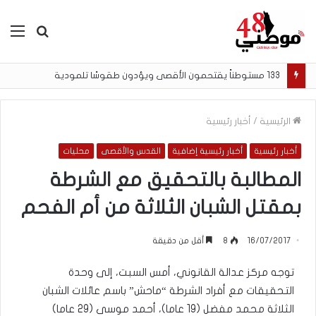
بحث
الق
عن
133 مستوطناً يقتحمون الأقصى ويؤدون طقوسًا تلمودية
الرئيسية
/
أخبار رئيسية
أخبار رئيسية
أخبار رئيسية إضافية
القدس والأقصى
محليات
المطالبة بالتحقيق مع الشرطة
بمقتل الشبان الثلاثة من أم الفحم
16/07/2017
8
أقل من دقيقة
توجه مركز عدالة القانوني، أمس السبت، إلى وحدة
التحقيقات مع أفراد الشرطة “ماحش” باسم عائلات الشبان
الثلاثة محمد مفضل (19 عاما)، أحمد موسى (29 عاما)