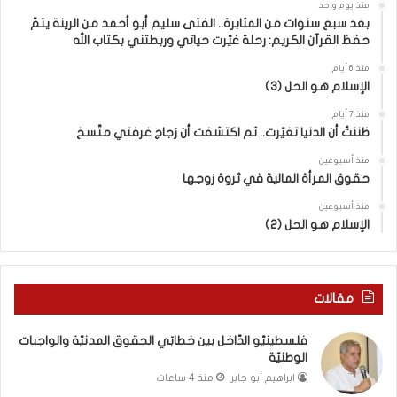
منذ يوم واحد
ي
ر
بعد سبع سنوات من المثابرة.. الفتى سليم أبو أحمد من الرينة يتمّ
ن
ق
حفظ القرآن الكريم: رحلة غيّرت حياتي وربطتني بكتاب الله
ا
ب
ل
ي
منذ 6 أيام
الإسلام هو الحل (3)
ت
ن
ع
ا
منذ 7 أيام
ا
ل
ظننتُ أن الدنيا تغيّرت.. ثم اكتشفت أن زجاج غرفتي متّسخ
ي
كَ
ش
بِ
منذ أسبوعين
حقوق المرأة المالية في ثروة زوجها
م
دِ
ع
(
منذ أسبوعين
ا
ب
الإسلام هو الحل (2)
ل
ك
و
س
ا
ر
ق
ا
مقالات
ع
ل
و
ب
فلسطينيّو الدّاخل بين خطابَي الحقوق المدنيّة والواجبات
ب
ا
الوطنيّة
ي
ء
ابراهيم أبو جابر
منذ 4 ساعات
ن
)