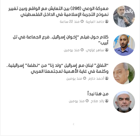
ت
و
معركة الوعي (296) بين التعايش مع الواقع وبين تغيير
غ
ا
نموذج التجربة الإسلامية في الداخل الفلسطيني
ي
ل
ي
كَ
حامد اغبارية
منذ 22 ساعة
ر
بَ
ن
دِ
كلام حول فيلم “إخوان إسرائيل.. فرع الجماعة في تل
م
(
أبيب”
و
ب
ساهر غزاوي
منذ يومين
ذ
ف
ج
ت
“اتفاق” لبنان مع إسرائيل “ولد زنا” من “نطفة” إسرائيلية..
ا
ح
وكلمة في غاية الأهمية لمجتمعنا العربي
ل
ا
أحمد حازم
منذ يومين
ت
ل
ج
ب
من هنا نبدأ
ر
ا
ب
ء
رائد صلاح
منذ يومين
ة
)
ا
ل
ا
ا
إ
س
ل
ل
ل