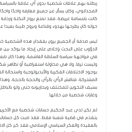
ة
ربطته بهم علاقات شخصية بدون أي علاقة بالسياسة، فإ
ف
المجدلاوي، وكان يسأل عن جميع معارفه واحدًا واحد
ي
كانت بابتسامة عريضة، فقد تمتع بروح النكتة ورحابة
ر
و
حوله كان يطرحها بهدوء وقناعة وبروح طيبة بعيدا عن 
م
ا
ليس صدفة أن الجميع يرون بفقدان هذه الشخصية خسارة
ب
الدؤوب على البحث بإخلاص على إيجاد ما يوحّد بين م
ي
ن
في مواجهة سياسة السلطة الغاشمة، وهذا كان نابعا 
ل
وليست ترفا، ولا هي محاولة استعراضية أو تظاهر
ب
بوجود الاختلافات الفكرية والأيديولوجية واستحالة 
ن
المشتركة، فناقش الرأي بالرأي والحجة بالحجة، وهذا 
ا
بسيف التخوين للمختلف ويحاربونه حتى ولو بالباط
ن
و
وغايات شخصية من خلالها.
ت
ل
لم تكن لدى عبد الحكيم حسابات شخصية مع الآخرين، 
أ
يتقدم في قضية شعبه فقط، فقد صبت كل حساباته إ
ب
ي
بالعقيدة والفكر السياسي الإسلامي فقد كن كل الاح
ب