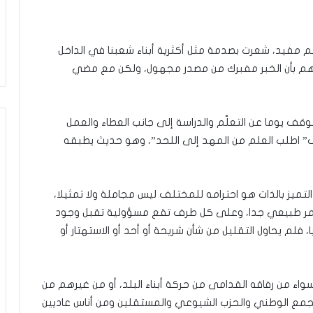
ن
منذ 3 ساعات
م
مفاوضات الجديدة
كيف يكون موقفك يكون موقعك، وإ
و
وتل أبيب؟ (فيديو)
مقامك حيث أقامك
م مفيد، شعرت بصدمة مثل أكثرية أبناء شعبنا في الداخل
ق
ف
دهم بأن الخبر مفبرك من مصدر مجهول، ولكن مع مضي
ك
ي
ك
 يوما عن التعلّم والدراسة إلى جانب العطاء والعمل
و
ن
ف” اطلب العلم من المهد إلى اللحد”، وهو حديث يطبقه
م
و
ق
تميز بالذات هو احترامه للمختلف ليس مجاملة ولا تمثيلا،
ع
ك
أمر طبيعي جدا، وعلى كل طرف تقع مسؤولية تقبل وجود
،
، فلم يحاول التقليل من شأن شريحة أو أحد أو الاستهتار أو
و
إ
ن
واء من رفاقه القدامى من حركة أبناء البلد، أو من غيرهم من
م
ق
لتجمع الوطني والحزب الشيوعي والمستقلين ومن أناس عاديين