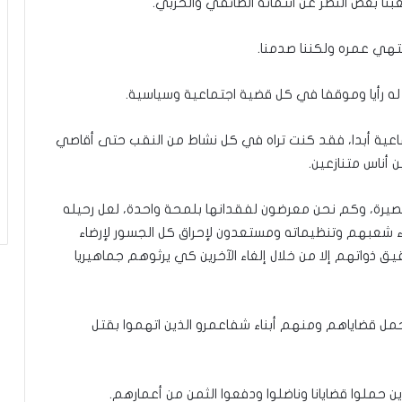
 بغض النظر عن انتمائه الطائفي والحزبي.
تهي عمره ولكننا صدمنا.
وأن له رأيا وموقفا في كل قضية اجتماعية وسياسية.
جتماعية أبدا، فقد كنت تراه في كل نشاط من النقب حتى أقاصي
 أناس متنازعين.
 قصيرة، وكم نحن معرضون لفقدانها بلمحة واحدة، لعل رحيله
ناء شعبهم وتنظيماته ومستعدون لإحراق كل الجسور لإرضاء
يق ذواتهم إلا من خلال إلغاء الآخرين كي يرثوهم جماهيريا
حمل قضاياهم ومنهم أبناء شفاعمرو الذين اتهموا بقتل
ذين حملوا قضايانا وناضلوا ودفعوا الثمن من أعمارهم.