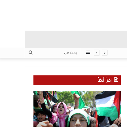
عمود
بحث
جانبي
عن
اقرأ أيضاً
ا
م
ل
ا
إ
ذ
ع
ا
ل
ب
ا
ح