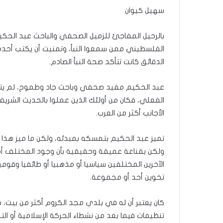
ث
سهيل كيوان
منذ يومين
ت
ماذا بحثت جولة ال
ج
في روما بين لبنان 
بالرحيل المفاجئ للزميل الصحفي والباحث عبد الحكي
و
ل
الفلسطيني ممن سمعوا النبأ، وتمنيت أن يكتب أح
ة
الدقائق كانت تتأكد صحة النبأ الصادم.
ا
ل
عبد الحكيم مفيد صحفي وباحث جاد وطموح، لم يتوقف
م
ف
الفعلي، فكان من أولئك الذين عملوا بالحديث الشري
ا
الأجانب أكثر من العرب.
و
ض
تميز عبد الحكيم بتمسكه بمبدئه، ولكن ما ميز هذا ال
ا
ت
ولكن بقناعة عميقة وحقيقية بأن وجود المختلف 
ا
الآخرين المختلفين سياسيا أو مذهبيا أو طائفيا وقوميا
ل
تخوين أحد أو مجموعة.
ج
د
كان يعتبر أن له في بلدي مجد الكروم أكثر من بيت، س
ي
د
تنظيمات فيما بعد من نشطاء الحركة الإسلامية أو ا