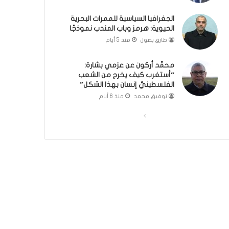
ة
؟
الجغرافيا السياسية للممرات البحرية
(
الحيوية: هرمز وباب المندب نموذجًا
ف
ي
طارق بصول
منذ 5 أيام
د
ي
محمَّد أركون عن عزمي بشارة:
و
“أستغرب كيف يخرج من الشعب
)
الفلسطينيُّ إنسان بهذا الشكل”
توفيق محمد
منذ 6 أيام
ا
ا
ل
ل
ص
ص
ف
ف
ح
ح
ة
ة
ا
ا
ل
ل