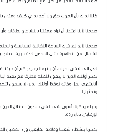
هو مستعد للعمل من أجل رفع الظلم والضيم عن شعبنا
؟
(
كلنا ندرك بأن الموت حق ولا أحد يدري كيف ومتى ين
ف
ي
د
صدمنا لأننا اعتدنا أن نراه ممتلئا بالنشاط والطاقات 
ي
و
صدمنا لأنه لم يترك الساحة النضالية السياسية والا
)
الشمال، من التظاهرة حتى السعي لعقد راية الصلح بين
لعل العبرة في رحيله، أن ينتبه الجميع كم أن حياتنا
يذكر أولئك الذين لا يبقون للصلح مطرحًا مع بقية أب
أنانيتهم، لعل وفاته توقظ أولئك الذين لا يسعون لتحق
وتمثيليا.
رحيله يذكرنا بأسرى شعبنا في سجون الاحتلال الذين 
الإرهابي ناتان زادة.
يذكرنا بنشطاء شعبنا وقادته القابعين وراء القضبان ال