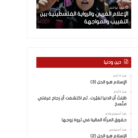
م
ث
منذ يومين
منذ يومين
ا
ت
ن
الإعلام الغربي والرواية الفلسطينية بين
ماذا بحثت جولة
ل
ج
التغييب والمواجهة
في روما بين لبن
غ
و
ر
ل
ب
ة
ي
ا
و
ل
ا
م
ل
ف
دين ودنيا
ر
ا
و
و
منذ 4 أيام
ا
ض
الإسلام هو الحل (3)
ي
ا
منذ 5 أيام
ة
ت
ظننتُ أن الدنيا تغيّرت.. ثم اكتشفت أن زجاج غرفتي
ا
ا
متّسخ
ل
ل
ف
ج
منذ أسبوع واحد
ل
د
حقوق المرأة المالية في ثروة زوجها
س
ي
منذ أسبوعين
ط
د
الإسلام هو الحل (2)