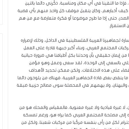
ا
ذا ما التقينا في أي مكان ومناسبة، ذكّرني دائما بالتين
م
ًا كيف أخبارهم، وكان يتقبل موقف كل واحد منهم بأي قضية
ك
 الصدر، حتى إذا ما طرح موضوعا أو فكرة متعارضة مع من هم
ح
ي
الاستفزاز.
ث
أ
 لجماهيرنا العربية الفلسطينية في الداخل، وذلك لإصراره
ق
ركبات المجتمع العربي، وبناء أكبر جبهة قادرة على العمل
ا
م
من إيمان حقيقي بأن وحدتنا بكل أطيافنا هي ضرورة حياتية
ك
 شكلي بالسعي إلى الوحدة، لقد سعى وعمل وهو مؤمن
القضاء على هذه الاختلافات، ولكن ممكن تحديد الأهداف
ما ينقص بعض قادة الجماهير العربية، فهناك من يلوحون دائما
ل والبهتان، ولا يهمهم في المحصلة سوى مصالح حزبية ضيقة
لا غيرة قيادية ولا غيرة معنوية، فالمقياس والمحك هو من
لى مصلحة المجتمع العربي كما يراه هو، ورغم تمسكه
ترام لكل من رأى بنفسه مركّبا من مركبات شعبنا، ولكل من