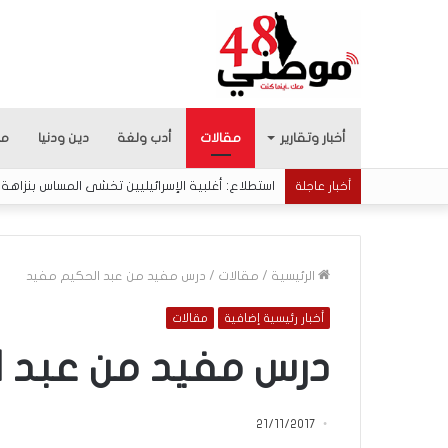
أخبار وتقارير
مقالات
أدب ولغة
دين ودنيا
من
استطلاع: أغلبية الإسرائيليين تخشى المساس بنزاهة ا
أخبار عاجلة
الرئيسية
/
مقالات
/
درس مفيد من عبد الحكيم مفيد
أخبار رئيسية إضافية
مقالات
م
ا
درس مفيد من عبد 
ذ
ا
ب
21/11/2017
ح