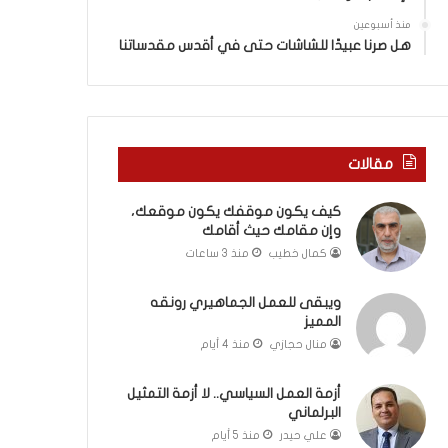
ي
ة
ن
ف
منذ أسبوعين
ي
ي
هل صرنا عبيدًا للشاشات حتى في أقدس مقدساتنا
ة
ر
ب
و
ي
م
ن
ا
ا
ب
مقالات
ل
ي
ت
ن
كيف يكون موقفك يكون موقعك،
غ
ل
وإن مقامك حيث أقامك
ي
ب
ي
ن
كمال خطيب
منذ 3 ساعات
ب
ا
و
ن
ويبقى للعمل الجماهيري رونقه
ا
و
المميز
ل
ت
منال حجازي
منذ 4 أيام
م
ل
و
أ
أزمة العمل السياسي.. لا أزمة التمثيل
ا
ب
البرلماني
ج
ي
علي حيدر
منذ 5 أيام
ه
ب