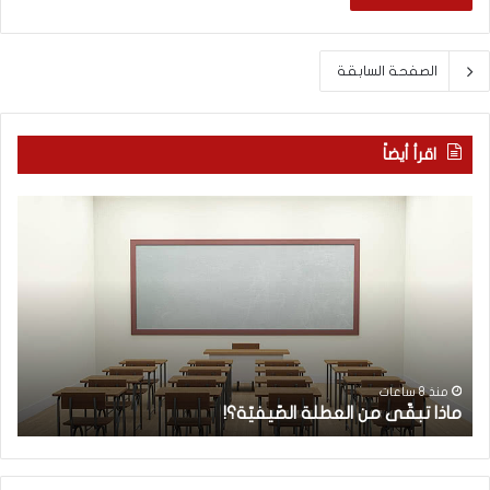
الصفحة السابقة
اقرأ أيضاً
م
ط
ا
ب
ذ
ي
ا
ب
ت
ة
ب
ا
قّ
ل
ى
أ
ط
م
ط
منذ 8 ساعات
ماذا تبقّى من العطلة الصّيفيّة؟!
ا
ن
ف
ا
ا
ل
ل
ع
ش