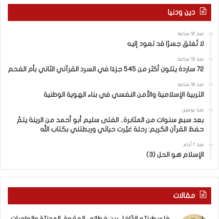
ط
ر
دين ودنيا
ل
و
ة
ق
منذ 12 ساعة
ا
ف
لا تُغلق جسرًا قد تعود إليه
ل
ر
صّ
ا
منذ 13 ساعة
ي
ح
72 ساردة يتلون أكثر من 545 جزءًا في السرد القرآني الثاني بأم الفحم
ف
:
منذ 19 ساعة
يّ
ا
التربية الإسلامية والأمن النفسي في بناء الهوية الوطنية
ة
ل
؟
و
منذ يومين
!
بعد سبع سنوات من المثابرة.. الفتى سليم أبو أحمد من الرينة يتمّ
ع
حفظ القرآن الكريم: رحلة غيّرت حياتي وربطتني بكتاب الله
ي
و
منذ 7 أيام
ا
الإسلام هو الحل (3)
ل
د
ع
م
مقالات
ا
ل
فلسطينيّو الدّاخل بين خطابَي الحقوق المدنيّة والواجبات