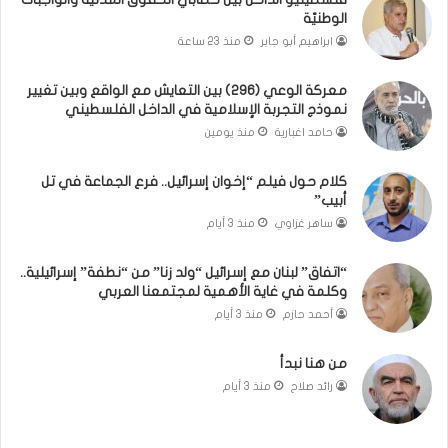
أ
الوطنيّة
س
ابراهيم أبو جابر
منذ 23 ساعة
ر
ي
معركة الوعي (296) بين التعايش مع الواقع وبين تغيير
ا
نموذج التجربة الإسلامية في الداخل الفلسطيني
ن
ي
حامد اغبارية
منذ يومين
ص
ن
كلام حول فيلم “إخوان إسرائيل.. فرع الجماعة في تل
ع
أبيب”
ا
ساهر غزاوي
منذ 3 أيام
ن
ا
“اتفاق” لبنان مع إسرائيل “ولد زنا” من “نطفة” إسرائيلية..
ل
وكلمة في غاية الأهمية لمجتمعنا العربي
ف
أحمد حازم
منذ 3 أيام
ر
ق
من هنا نبدأ
ف
ي
رائد صلاح
منذ 3 أيام
ن
ج
ا