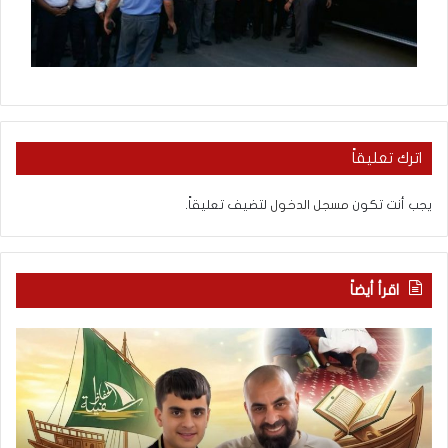
اترك تعليقاً
يجب أنت تكون
مسجل الدخول
لتضيف تعليقاً.
اقرأ أيضاً
ب
ك
ع
ل
د
ا
س
م
ب
ح
ع
و