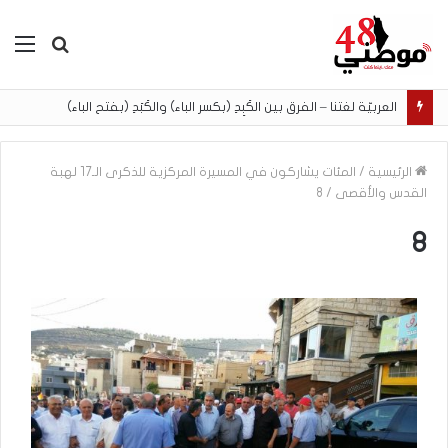
بحث
الق
عن
العربيّة لغتنا – الفرق بين الكَبِدِ (بكسر الباء) والكَبَدِ (بفتح الباء)
الرئيسية
/
المئات يشاركون في المسيرة المركزية للذكرى الـ17 لهبة
القدس والأقصى
/
8
8