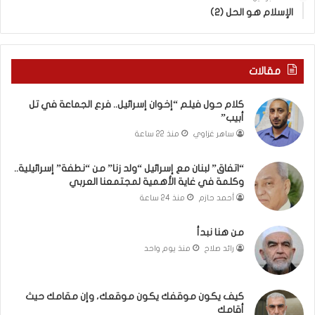
ى
ر
الإسلام هو الحل (2)
س
ع
ل
ا
ي
ل
م
ج
مقالات
أ
م
ب
ا
كلام حول فيلم “إخوان إسرائيل.. فرع الجماعة في تل
و
ع
أبيب”
أ
ة
ساهر غزاوي
منذ 22 ساعة
ح
ف
م
ي
“اتفاق” لبنان مع إسرائيل “ولد زنا” من “نطفة” إسرائيلية..
د
ت
وكلمة في غاية الأهمية لمجتمعنا العربي
م
ل
ن
أ
أحمد حازم
منذ 24 ساعة
ا
ب
ل
ي
من هنا نبدأ
ر
ب
رائد صلاح
منذ يوم واحد
ي
”
ن
ة
كيف يكون موقفك يكون موقعك، وإن مقامك حيث
ي
أقامك