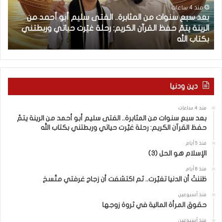
س
ل
منذ 4 ساعات
بعد سبع سنوات من المثابرة.. الفتى سليم أبو أحمد من
ن
ف
الرينة يتمّ حفظ القرآن الكريم: رحلة غيّرت حياتي وربطتني
و
ي
بكتاب الله
ك
ا
ل
ت
م
م
“
ن
إ
ا
خ
دين ودنيا
ل
و
م
ا
منذ 4 ساعات
ث
ن
بعد سبع سنوات من المثابرة.. الفتى سليم أبو أحمد من الرينة يتمّ
ا
إ
حفظ القرآن الكريم: رحلة غيّرت حياتي وربطتني بكتاب الله
ب
س
ر
ر
منذ 5 أيام
الإسلام هو الحل (3)
ة
ا
.
ئ
منذ 6 أيام
.
ي
ظننتُ أن الدنيا تغيّرت.. ثم اكتشفت أن زجاج غرفتي متّسخ
ا
ل
ل
.
منذ أسبوعين
حقوق المرأة المالية في ثروة زوجها
ف
.
ت
ف
منذ أسبوعين