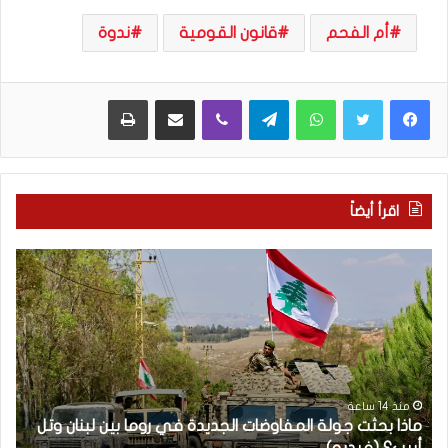
أم الفحم
قانون القومية
ندوة
WhatsApp
Telegram
Viber
مشاركة عبر البريد
طباعة
اقرأ أيضاً
م
5
ا
ا
ذ
ق
ا
ت
ب
ح
ح
ا
ث
م
ت
ا
منذ 14 ساعة
ماذا بحثت جولة المفاوضات الجديدة في روما بين لبنان وتل
ج
ت