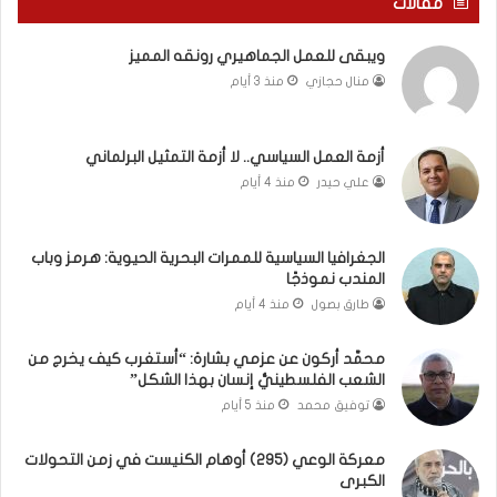
مقالات
و
ع
م
ا
ويبقى للعمل الجماهيري رونقه المميز
ا
م
منال حجازي
منذ 3 أيام
ب
.
ي
.
ن
م
ل
ا
أزمة العمل السياسي.. لا أزمة التمثيل البرلماني
ب
ذ
علي حيدر
منذ 4 أيام
ن
ا
ا
ت
ن
ق
الجغرافيا السياسية للممرات البحرية الحيوية: هرمز وباب
و
و
المندب نموذجًا
ت
ل
طارق بصول
منذ 4 أيام
ل
ا
أ
ل
محمَّد أركون عن عزمي بشارة: “أستغرب كيف يخرج من
ب
أ
الشعب الفلسطينيُّ إنسان بهذا الشكل”
ي
و
توفيق محمد
منذ 5 أيام
ب
ن
؟
ر
(
و
معركة الوعي (295) أوهام الكنيست في زمن التحولات
الكبرى
ف
ا