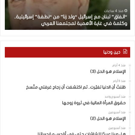
”
ب
ل
د
منذ 4 ساعات
“اتفاق” لبنان مع إسرائيل “ولد زنا” من “نطفة” إسرائيلية..
ب
أ
وكلمة في غاية الأهمية لمجتمعنا العربي
م
ن
ا
ن
م
ع
دين ودنيا
إ
س
منذ 4 أيام
ر
الإسلام هو الحل (3)
ا
ئ
منذ 5 أيام
ي
ظننتُ أن الدنيا تغيّرت.. ثم اكتشفت أن زجاج غرفتي متّسخ
ل
منذ أسبوع واحد
“
حقوق المرأة المالية في ثروة زوجها
و
ل
منذ أسبوعين
د
الإسلام هو الحل (2)
ز
منذ أسبوعين
ن
هل صرنا عبيدًا للشاشات حتى في أقدس مقدساتنا