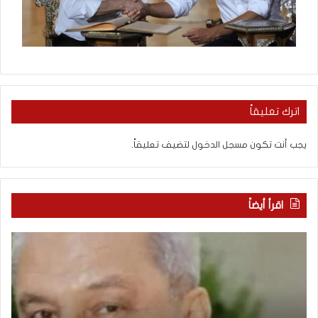
اترك تعليقاً
يجب أنت تكون
مسجل الدخول
لتضيف تعليقاً.
اقرأ أيضاً
“
م
ا
ن
ت
ه
ف
ن
ا
ا
ق
ن