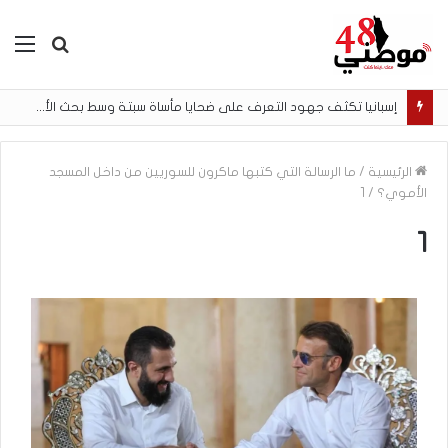
بحث
الق
عن
إسبانيا تكثف جهود التعرف على ضحايا مأساة سبتة وسط بحث الأسر عن المفقودين
الرئيسية
/
ما الرسالة التي كتبها ماكرون للسوريين من داخل المسجد
الأموي؟
/
1
1