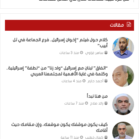
ا
”
م
ن
مقالات
“
ن
كلام حول فيلم “إخوان إسرائيل.. فرع الجماعة في تل
ط
أبيب”
ف
ساهر غزاوي
منذ 3 ساعات
ة
”
إ
“اتفاق” لبنان مع إسرائيل “ولد زنا” من “نطفة” إسرائيلية..
وكلمة في غاية الأهمية لمجتمعنا العربي
س
ر
أحمد حازم
منذ 4 ساعات
ا
ئ
من هنا نبدأ
ي
رائد صلاح
منذ 7 ساعات
ل
ي
ة
كيف يكون موقفك يكون موقعك، وإن مقامك حيث
.
أقامك
.
كمال خطيب
منذ 11 ساعة