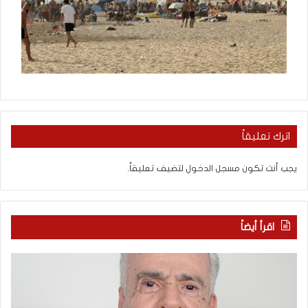
اترك تعليقاً
يجب أنت تكون
مسجل الدخول
لتضيف تعليقاً.
اقرأ أيضاً
ا
ب
ل
ع
ع
د
ر
س