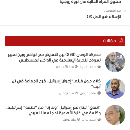
حقوق المرأة المالية في ثروة زوجها
دِ
ف
(
ت
منذ أسبوعين
ب
ى
الإسلام هو الحل (2)
ك
س
س
ل
ر
ي
ا
م
مقالات
ل
أ
ب
ب
معركة الوعي (296) بين التعايش مع الواقع وبين تغيير
ا
و
نموذج التجربة الإسلامية في الداخل الفلسطيني
ء
أ
حامد اغبارية
منذ 18 ساعة
)
ح
و
م
كلام حول فيلم “إخوان إسرائيل.. فرع الجماعة في تل
ا
د
أبيب”
ل
م
كَ
ن
ساهر غزاوي
منذ يومين
بَ
ا
دِ
ل
“اتفاق” لبنان مع إسرائيل “ولد زنا” من “نطفة” إسرائيلية..
(
ر
وكلمة في غاية الأهمية لمجتمعنا العربي
ب
ي
أحمد حازم
منذ يومين
ف
ن
ت
ة