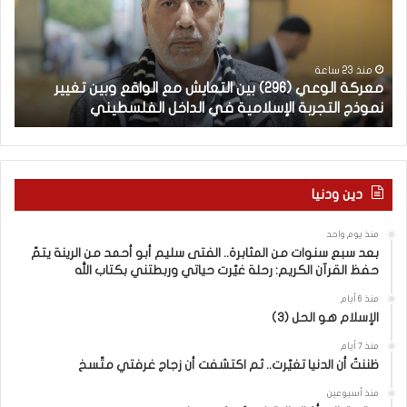
ة
ب
ا
يّ
ل
ة
و
ل
منذ 23 ساعة
معركة الوعي (296) بين التعايش مع الواقع وبين تغيير
ال
ع
غ
نموذج التجربة الإسلامية في الداخل الفلسطيني
ال
ي
ت
(
ن
2
ا
–
9
6
ا
دين ودنيا
)
ل
ب
ف
منذ يوم واحد
ي
ر
بعد سبع سنوات من المثابرة.. الفتى سليم أبو أحمد من الرينة يتمّ
ن
ق
حفظ القرآن الكريم: رحلة غيّرت حياتي وربطتني بكتاب الله
ا
ب
ل
ي
منذ 6 أيام
الإسلام هو الحل (3)
ت
ن
ع
ا
منذ 7 أيام
ا
ل
ظننتُ أن الدنيا تغيّرت.. ثم اكتشفت أن زجاج غرفتي متّسخ
ي
كَ
ش
بِ
منذ أسبوعين