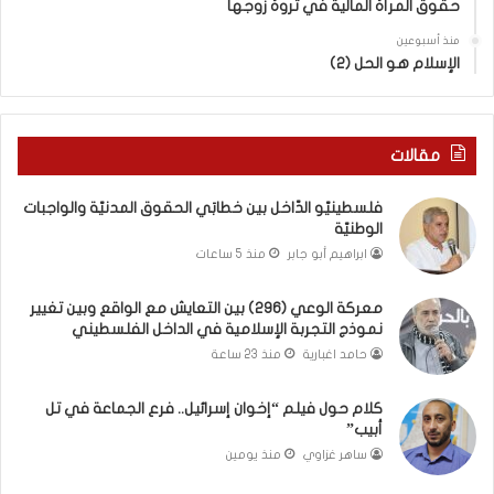
حقوق المرأة المالية في ثروة زوجها
م
دِ
ع
(
منذ أسبوعين
ا
ب
الإسلام هو الحل (2)
ل
ك
و
س
ا
ر
ق
ا
مقالات
ع
ل
و
ب
فلسطينيّو الدّاخل بين خطابَي الحقوق المدنيّة والواجبات
ب
ا
الوطنيّة
ي
ء
ابراهيم أبو جابر
منذ 5 ساعات
ن
)
ت
و
معركة الوعي (296) بين التعايش مع الواقع وبين تغيير
غ
ا
نموذج التجربة الإسلامية في الداخل الفلسطيني
ي
ل
ي
كَ
حامد اغبارية
منذ 23 ساعة
ر
بَ
ن
دِ
كلام حول فيلم “إخوان إسرائيل.. فرع الجماعة في تل
م
(
أبيب”
و
ب
ساهر غزاوي
منذ يومين
ذ
ف
ج
ت