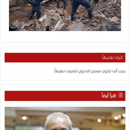
اترك تعليقاً
يجب أنت تكون
مسجل الدخول
لتضيف تعليقاً.
اقرأ أيضاً
م
ا
ع
ل
ر
ع
ك
ر