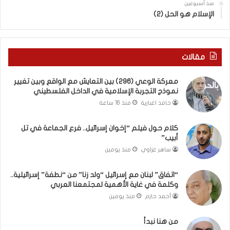
منذ أسبوعين
ب
ى
الإسلام هو الحل (2)
ك
س
س
ل
ر
ي
ا
م
مقالات
ل
أ
ب
ب
معركة الوعي (296) بين التعايش مع الواقع وبين تغيير
ا
و
نموذج التجربة الإسلامية في الداخل الفلسطيني
ء
أ
حامد اغبارية
منذ 16 ساعة
)
ح
و
م
كلام حول فيلم “إخوان إسرائيل.. فرع الجماعة في تل
ا
د
أبيب”
ل
م
كَ
ن
ساهر غزاوي
منذ يومين
بَ
ا
دِ
ل
“اتفاق” لبنان مع إسرائيل “ولد زنا” من “نطفة” إسرائيلية..
(
ر
وكلمة في غاية الأهمية لمجتمعنا العربي
ب
ي
أحمد حازم
منذ يومين
ف
ن
ت
ة
من هنا نبدأ
ح
ي