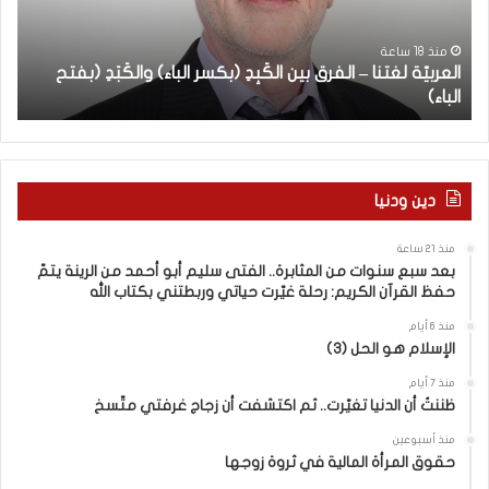
يّ
ع
ة
س
ب
ل
ن
منذ 18 ساعة
العربيّة لغتنا – الفرق بين الكَبِدِ (بكسر الباء) والكَبَدِ (بفتح
ا
غ
و
الباء)
ب
ت
ا
ن
ت
ا
م
–
ن
ا
ا
دين ودنيا
ل
ل
ف
م
منذ 21 ساعة
ر
ث
بعد سبع سنوات من المثابرة.. الفتى سليم أبو أحمد من الرينة يتمّ
ق
ا
حفظ القرآن الكريم: رحلة غيّرت حياتي وربطتني بكتاب الله
ب
ب
ي
ر
منذ 6 أيام
الإسلام هو الحل (3)
ن
ة
ا
.
منذ 7 أيام
ل
.
ظننتُ أن الدنيا تغيّرت.. ثم اكتشفت أن زجاج غرفتي متّسخ
كَ
ا
بِ
ل
منذ أسبوعين
حقوق المرأة المالية في ثروة زوجها
دِ
ف
(
ت