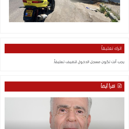
اترك تعليقاً
يجب أنت تكون
مسجل الدخول
لتضيف تعليقاً.
اقرأ أيضاً
ا
ب
ل
ع
ع
د
ر
س
ب
ب