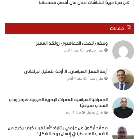
هل صرنا عبيدًا للشاشات حتى في أقدس مقدساتنا
ة
ذ
ف
ا
ي
ا
ر
ل
مقالات
و
ع
م
ا
ويبقى للعمل الجماهيري رونقه المميز
ا
م
منال حجازي
منذ 4 أيام
ب
.
ي
.
ن
م
ل
ا
أزمة العمل السياسي.. لا أزمة التمثيل البرلماني
ب
ذ
علي حيدر
منذ 4 أيام
ن
ا
ا
ت
ن
ق
الجغرافيا السياسية للممرات البحرية الحيوية: هرمز وباب
و
و
المندب نموذجًا
ت
ل
طارق بصول
منذ 4 أيام
ل
ا
أ
ل
محمَّد أركون عن عزمي بشارة: “أستغرب كيف يخرج من
ب
أ
الشعب الفلسطينيُّ إنسان بهذا الشكل”
ي
و