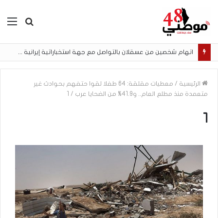
بحث
الق
عن
اتهام شخصين من عسقلان بالتواصل مع جهة استخباراتية إيرانية وتنفيذ مهام تصوير مقابل أموال رقمية
الرئيسية
/
معطيات مقلقة: 64 طفلا لقوا حتفهم بحوادث غير
متعمدة منذ مطلع العام.. و41.9% من الضحايا عرب
/
1
1