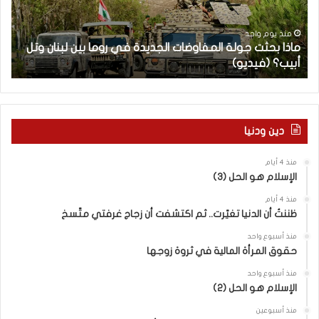
ح
ا
ث
م
ت
ا
منذ يوم واحد
ماذا بحثت جولة المفاوضات الجديدة في روما بين لبنان وتل
ج
ت
أبيب؟ (فيديو)
ا
و
ل
ل
آ
ة
خ
ا
ر
ل
م
دين ودنيا
م
ع
ف
ا
منذ 4 أيام
ا
ق
الإسلام هو الحل (3)
و
ل
ض
ه
منذ 4 أيام
ا
ا
ظننتُ أن الدنيا تغيّرت.. ثم اكتشفت أن زجاج غرفتي متّسخ
ت
ب
منذ أسبوع واحد
ا
ا
حقوق المرأة المالية في ثروة زوجها
ل
ل
ج
ق
منذ أسبوع واحد
د
الإسلام هو الحل (2)
د
ي
س
منذ أسبوعين
د
ه