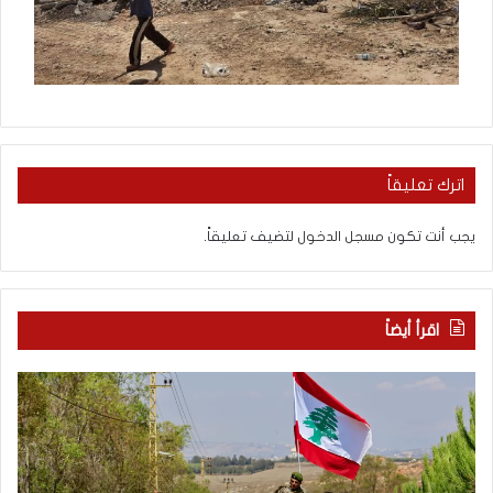
اترك تعليقاً
يجب أنت تكون
مسجل الدخول
لتضيف تعليقاً.
اقرأ أيضاً
م
5
ا
ا
ذ
ق
ا
ت
ب
ح