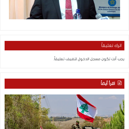
اترك تعليقاً
يجب أنت تكون
مسجل الدخول
لتضيف تعليقاً.
اقرأ أيضاً
م
5
ا
ا
ذ
ق
ا
ت
ب
ح
ح
ا