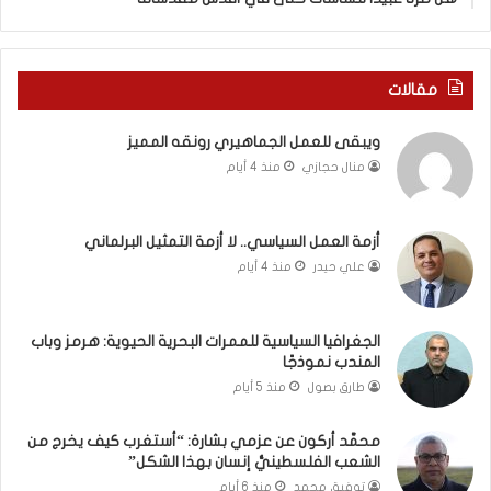
ة
ذ
ف
ا
ي
ا
ر
ل
مقالات
و
ع
م
ا
ويبقى للعمل الجماهيري رونقه المميز
ا
م
منال حجازي
منذ 4 أيام
ب
.
ي
.
ن
م
ل
ا
أزمة العمل السياسي.. لا أزمة التمثيل البرلماني
ب
ذ
علي حيدر
منذ 4 أيام
ن
ا
ا
ت
ن
ق
الجغرافيا السياسية للممرات البحرية الحيوية: هرمز وباب
و
و
المندب نموذجًا
ت
ل
طارق بصول
منذ 5 أيام
ل
ا
أ
ل
محمَّد أركون عن عزمي بشارة: “أستغرب كيف يخرج من
ب
أ
الشعب الفلسطينيُّ إنسان بهذا الشكل”
ي
و
توفيق محمد
منذ 6 أيام