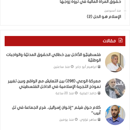
حقوق المرأة المالية في ثروة زوجها
م
دِ
ع
(
منذ أسبوعين
ا
ب
الإسلام هو الحل (2)
ل
ك
و
س
ا
ر
ق
ا
مقالات
ع
ل
و
ب
فلسطينيّو الدّاخل بين خطابَي الحقوق المدنيّة والواجبات
ب
ا
الوطنيّة
ي
ء
ابراهيم أبو جابر
منذ ساعتين
ن
)
ت
و
معركة الوعي (296) بين التعايش مع الواقع وبين تغيير
غ
ا
نموذج التجربة الإسلامية في الداخل الفلسطيني
ي
ل
ي
كَ
حامد اغبارية
منذ 20 ساعة
ر
بَ
ن
دِ
كلام حول فيلم “إخوان إسرائيل.. فرع الجماعة في تل
م
(
أبيب”
و
ب
ساهر غزاوي
منذ يومين
ذ
ف
ج
ت