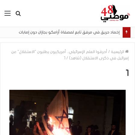
بحث
الق
عن
إخماد حريق في مرفق تابع لمصفاة أرامكو بجازان دون إصابات
الرئيسية
/
أحرقوا العلم الإسرائيلي.. أمريكيون يطلبون "الاستقلال" عن
إسرائيل في ذكرى الاستقلال (شاهد)
/
1
1