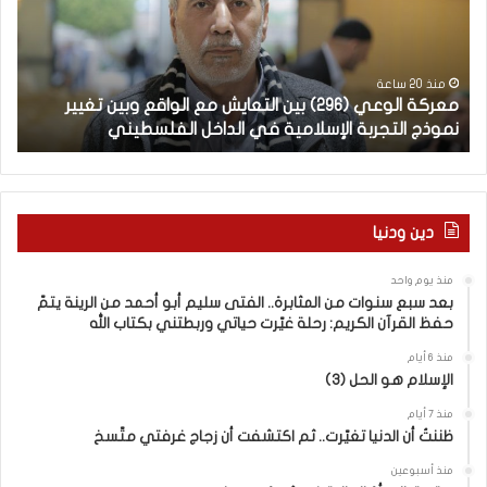
ة
ب
ا
يّ
ل
ة
و
ل
منذ 20 ساعة
معركة الوعي (296) بين التعايش مع الواقع وبين تغيير
ال
ع
غ
نموذج التجربة الإسلامية في الداخل الفلسطيني
ال
ي
ت
(
ن
2
ا
–
9
6
ا
دين ودنيا
)
ل
ب
ف
منذ يوم واحد
ي
ر
بعد سبع سنوات من المثابرة.. الفتى سليم أبو أحمد من الرينة يتمّ
ن
ق
حفظ القرآن الكريم: رحلة غيّرت حياتي وربطتني بكتاب الله
ا
ب
ل
ي
منذ 6 أيام
الإسلام هو الحل (3)
ت
ن
ع
ا
منذ 7 أيام
ا
ل
ظننتُ أن الدنيا تغيّرت.. ثم اكتشفت أن زجاج غرفتي متّسخ
ي
كَ
ش
بِ
منذ أسبوعين