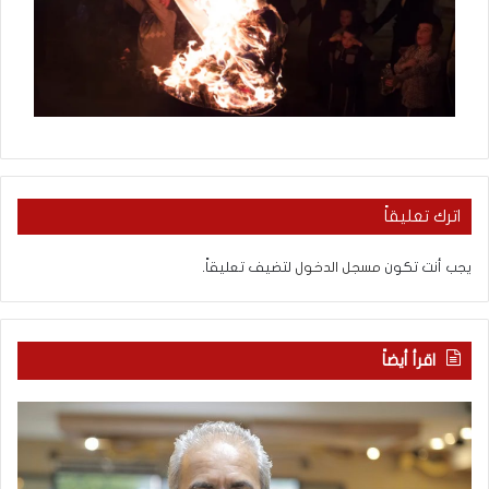
اترك تعليقاً
يجب أنت تكون
مسجل الدخول
لتضيف تعليقاً.
اقرأ أيضاً
م
ا
ع
ل
ر
ع
ك
ر