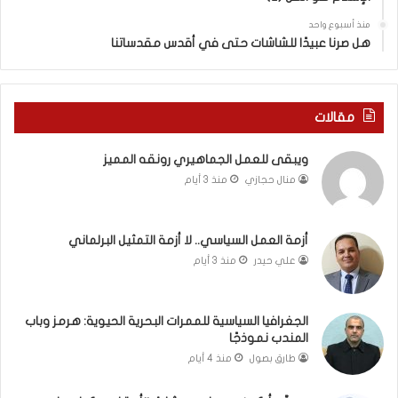
ي
س
منذ أسبوع واحد
د
ه
هل صرنا عبيدًا للشاشات حتى في أقدس مقدساتنا
ة
ذ
ف
ا
ي
ا
ر
ل
مقالات
و
ع
م
ا
ويبقى للعمل الجماهيري رونقه المميز
ا
م
منال حجازي
منذ 3 أيام
ب
.
ي
.
ن
م
ل
ا
أزمة العمل السياسي.. لا أزمة التمثيل البرلماني
ب
ذ
علي حيدر
منذ 3 أيام
ن
ا
ا
ت
ن
ق
الجغرافيا السياسية للممرات البحرية الحيوية: هرمز وباب
و
و
المندب نموذجًا
ت
ل
طارق بصول
منذ 4 أيام
ل
ا
أ
ل