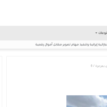
وعات
اتية إيرانية وتنفيذ مهام تصوير مقابل أموال رقمية
س بعرعرة
/
6
ا
ل
إ
ع
ل
ا