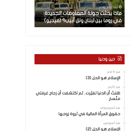
ث
م
منذ يوم واحد
منذ يوم واحد
ت
ا
ن
ماذا بحثت جولة المفاوضات الجديدة
5 اقتحامات لآ
ج
ت
في روما بين لبنان وتل أبيب؟ (فيديو)
العام.. ماذا تقو
و
ل
ل
آ
ة
خ
ا
ر
ل
م
م
ع
ف
ا
دين ودنيا
ا
ق
و
ل
منذ 4 أيام
ض
ه
الإسلام هو الحل (3)
ا
ا
منذ 5 أيام
ت
ب
ظننتُ أن الدنيا تغيّرت.. ثم اكتشفت أن زجاج غرفتي
ا
ا
متّسخ
ل
ل
ج
ق
منذ أسبوع واحد
د
د
حقوق المرأة المالية في ثروة زوجها
ي
س
منذ أسبوعين
د
ه
الإسلام هو الحل (2)