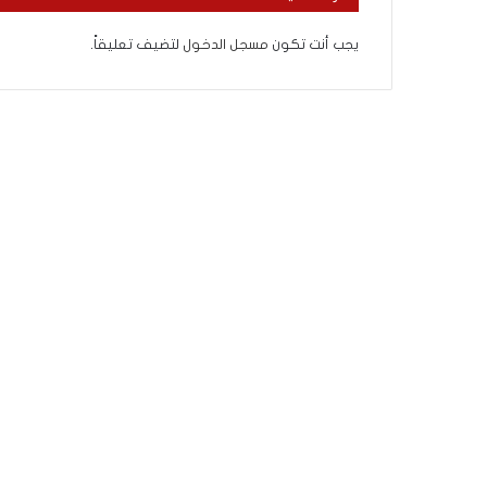
ذ
ا
يجب أنت تكون
مسجل الدخول
لتضيف تعليقاً.
ا
ل
ع
ا
م
.
.
م
ا
ذ
ا
ت
ق
و
ل
ا
ل
أ
و
ن