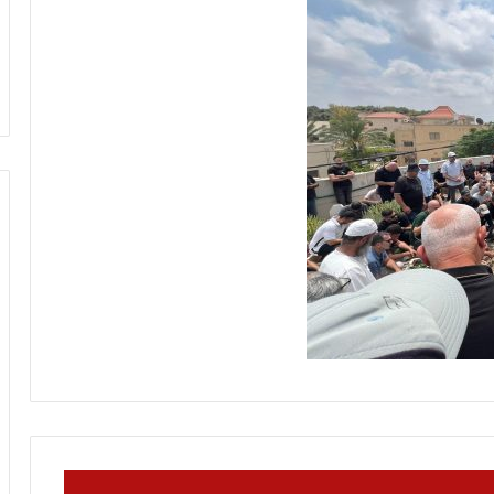
م
منذ يوم واحد
ا
عاقلها بالقدس هذا
الإعلام الغربي والرواية الفلسطينية بي
ل
أونروا؟ (فيديو)
التغييب والمواجهة
غ
ر
ب
ي
و
ا
ل
ر
و
ا
ي
ة
ا
ل
ف
ل
س
ط