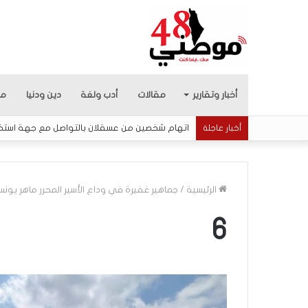
أخبار وتقارير
مقالات
أدب ولغة
دين ودنيا
من
اتهام شخصين من عسقلان بالتواصل مع جهة استخبار
أخبار عاجلة
الرئيسية
/
جماهير غفيرة في وداع الأسير المحرر ماهر يون
6
5
ا
ق
ت
ح
ا