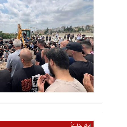
م
منذ يوم واحد
ا
5 اقتحامات لآخر م
ت
العام.. ماذا تقول ال
ل
آ
خ
ر
م
ع
ا
ق
ل
ه
ا
ب
ا
ل
ق
د
س
ه
اترك تعليقاً