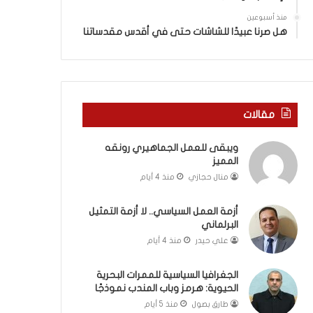
ة
ذ
ف
ا
منذ أسبوعين
ي
ا
هل صرنا عبيدًا للشاشات حتى في أقدس مقدساتنا
ر
ل
و
ع
م
ا
ا
م
ب
.
مقالات
ي
.
ن
م
ويبقى للعمل الجماهيري رونقه
ل
ا
المميز
ب
ذ
ن
ا
منال حجازي
منذ 4 أيام
ا
ت
ن
ق
أزمة العمل السياسي.. لا أزمة التمثيل
و
و
البرلماني
ت
ل
علي حيدر
منذ 4 أيام
ل
ا
أ
ل
الجغرافيا السياسية للممرات البحرية
ب
أ
الحيوية: هرمز وباب المندب نموذجًا
ي
و
طارق بصول
منذ 5 أيام
ب
ن