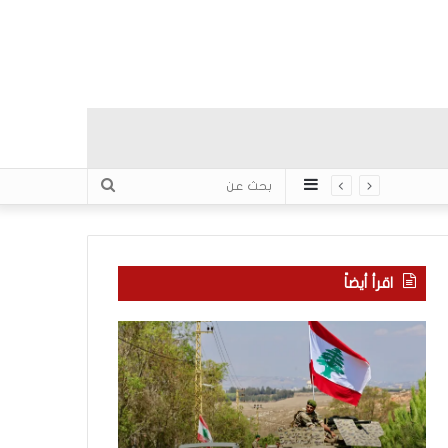
عمود
بحث
جانبي
عن
اقرأ أيضاً
م
5
ا
ا
ذ
ق
ا
ت
ب
ح
ح
ا