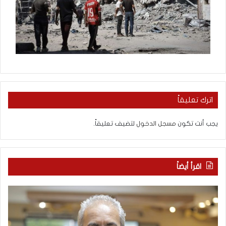
اترك تعليقاً
يجب أنت تكون
مسجل الدخول
لتضيف تعليقاً.
اقرأ أيضاً
م
ا
ع
ل
ر
ع
ك
ر