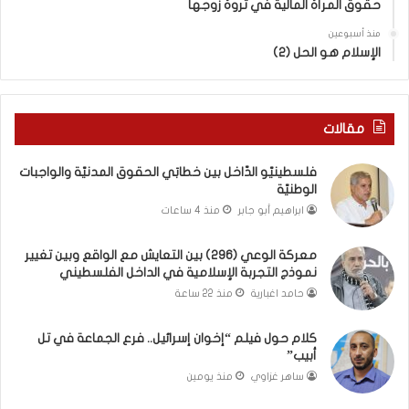
حقوق المرأة المالية في ثروة زوجها
م
دِ
ع
(
منذ أسبوعين
ا
ب
الإسلام هو الحل (2)
ل
ك
و
س
ا
ر
ق
ا
مقالات
ع
ل
و
ب
فلسطينيّو الدّاخل بين خطابَي الحقوق المدنيّة والواجبات
ب
ا
الوطنيّة
ي
ء
ابراهيم أبو جابر
منذ 4 ساعات
ن
)
ت
و
معركة الوعي (296) بين التعايش مع الواقع وبين تغيير
غ
ا
نموذج التجربة الإسلامية في الداخل الفلسطيني
ي
ل
ي
كَ
حامد اغبارية
منذ 22 ساعة
ر
بَ
ن
دِ
كلام حول فيلم “إخوان إسرائيل.. فرع الجماعة في تل
م
(
أبيب”
و
ب
ساهر غزاوي
منذ يومين
ذ
ف
ج
ت