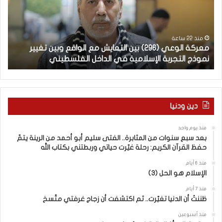
ة
ب
ا
يّ
ل
ة
و
ل
منذ 22 ساعة
معركة الوعي (296) بين التعايش مع الواقع وبين تغيير
ال
ع
غ
نموذج التجربة الإسلامية في الداخل الفلسطيني
ال
ي
ت
(
ن
2
ا
–
9
6
ا
دين ودنيا
)
ل
ب
ف
منذ يوم واحد
ي
ر
بعد سبع سنوات من المثابرة.. الفتى سليم أبو أحمد من الرينة يتمّ
ن
ق
حفظ القرآن الكريم: رحلة غيّرت حياتي وربطتني بكتاب الله
ا
ب
ل
ي
منذ 6 أيام
الإسلام هو الحل (3)
ت
ن
ع
ا
منذ 7 أيام
ا
ل
ظننتُ أن الدنيا تغيّرت.. ثم اكتشفت أن زجاج غرفتي متّسخ
ي
كَ
ش
بِ
منذ أسبوعين