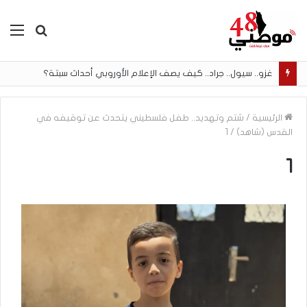
بحث
الق
عن
غزو.. سيول.. جراد.. كيف يصف الإعلام الأوروبي أحداث سبتة؟
الرئيسية
/
شتم وتهديد.. طفل فلسطيني يتحدث عن توقيفه في
القدس (شاهد)
/
1
1