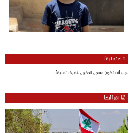
اترك تعليقاً
يجب أنت تكون
مسجل الدخول
لتضيف تعليقاً.
اقرأ أيضاً
م
5
ا
ا
ذ
ق
ا
ت