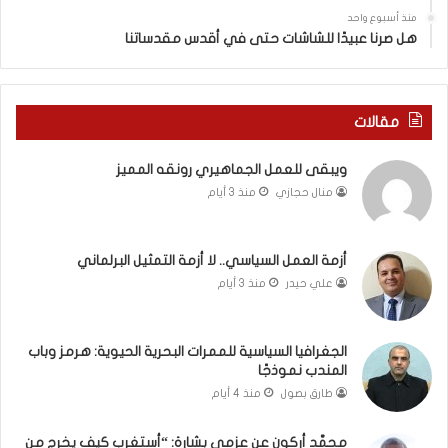
ي
س
منذ أسبوع واحد
د
ه
هل صرنا عبيدًا للشاشات حتى في أقدس مقدساتنا
ة
ذ
ف
ا
ي
ا
ر
ل
مقالات
و
ع
م
ا
ويبقى للعمل الجماهيري رونقه المميز
ا
م
منال حجازي
منذ 3 أيام
ب
.
ي
.
ن
م
ل
ا
أزمة العمل السياسي.. لا أزمة التمثيل البرلماني
ب
ذ
علي حيدر
منذ 3 أيام
ن
ا
ا
ت
ن
ق
الجغرافيا السياسية للممرات البحرية الحيوية: هرمز وباب
و
و
المندب نموذجًا
ت
ل
طارق بصول
منذ 4 أيام
ل
ا
أ
ل
محمَّد أركون عن عزمي بشارة: “أستغرب كيف يخرج من
ب
أ