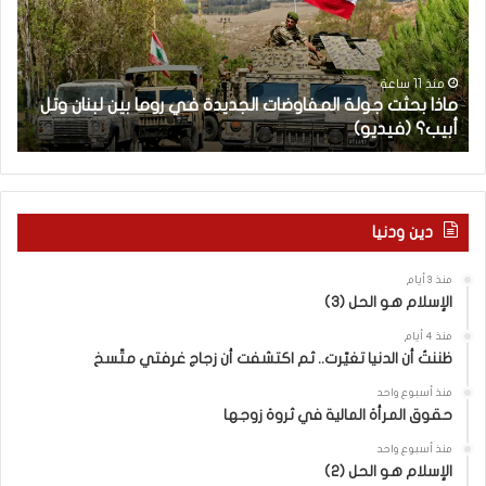
ب
ح
ح
ا
ث
م
ت
ا
منذ 11 ساعة
ماذا بحثت جولة المفاوضات الجديدة في روما بين لبنان وتل
ج
ت
أبيب؟ (فيديو)
ا
و
ل
ل
آ
ة
خ
ا
ر
ل
م
دين ودنيا
م
ع
ف
ا
منذ 3 أيام
ا
ق
الإسلام هو الحل (3)
و
ل
ض
ه
منذ 4 أيام
ا
ا
ظننتُ أن الدنيا تغيّرت.. ثم اكتشفت أن زجاج غرفتي متّسخ
ت
ب
منذ أسبوع واحد
ا
ا
حقوق المرأة المالية في ثروة زوجها
ل
ل
ج
ق
منذ أسبوع واحد
د
الإسلام هو الحل (2)
د