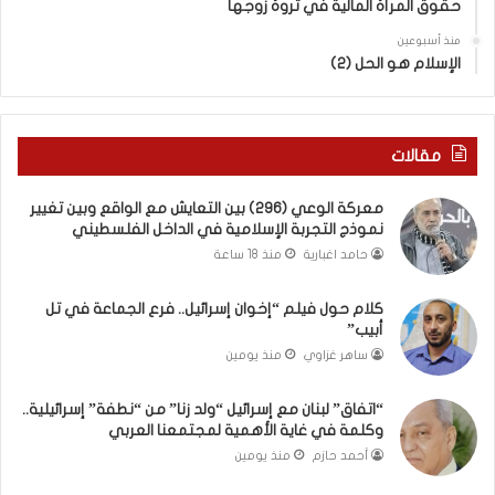
حقوق المرأة المالية في ثروة زوجها
دِ
ف
(
ت
منذ أسبوعين
ب
ى
الإسلام هو الحل (2)
ك
س
س
ل
ر
ي
ا
م
مقالات
ل
أ
ب
ب
معركة الوعي (296) بين التعايش مع الواقع وبين تغيير
ا
و
نموذج التجربة الإسلامية في الداخل الفلسطيني
ء
أ
حامد اغبارية
منذ 18 ساعة
)
ح
و
م
كلام حول فيلم “إخوان إسرائيل.. فرع الجماعة في تل
ا
د
أبيب”
ل
م
كَ
ن
ساهر غزاوي
منذ يومين
بَ
ا
دِ
ل
“اتفاق” لبنان مع إسرائيل “ولد زنا” من “نطفة” إسرائيلية..
(
ر
وكلمة في غاية الأهمية لمجتمعنا العربي
ب
ي
أحمد حازم
منذ يومين
ف
ن
ت
ة