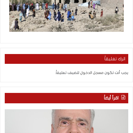
اترك تعليقاً
يجب أنت تكون
مسجل الدخول
لتضيف تعليقاً.
اقرأ أيضاً
ا
ب
ل
ع
ع
د
ر
س