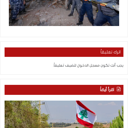
اترك تعليقاً
يجب أنت تكون
مسجل الدخول
لتضيف تعليقاً.
اقرأ أيضاً
م
5
ا
ا
ذ
ق
ا
ت
ب
ح