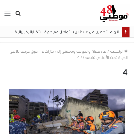
بحث
الق
عن
اتهام شخصين من عسقلان بالتواصل مع جهة استخباراتية إيرانية وتنفيذ مهام تصوير مقابل أموال رقمية
الرئيسية
/
من عمّان والدوحة ودمشق إلى كاراكاس.. فرق عربية تلاحق
الحياة تحت الأنقاض (شاهد)
/
4
4