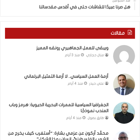
منذ أسبوعين
د
ه
هل صرنا عبيدًا للشاشات حتى في أقدس مقدساتنا
ة
ذ
ف
ا
ي
ا
ر
ل
مقالات
و
ع
م
ا
ويبقى للعمل الجماهيري رونقه المميز
ا
م
منال حجازي
منذ 3 أيام
ب
.
ي
.
ن
م
ل
ا
أزمة العمل السياسي.. لا أزمة التمثيل البرلماني
ب
ذ
علي حيدر
منذ 4 أيام
ن
ا
ا
ت
ن
ق
الجغرافيا السياسية للممرات البحرية الحيوية: هرمز وباب
و
و
المندب نموذجًا
ت
ل
طارق بصول
منذ 4 أيام
ل
ا
أ
ل
محمَّد أركون عن عزمي بشارة: “أستغرب كيف يخرج من
ب
أ
الشعب الفلسطينيُّ إنسان بهذا الشكل”