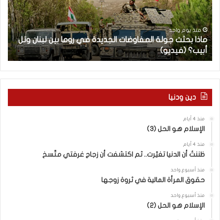
ح
ا
ث
م
ت
ا
منذ يوم واحد
ماذا بحثت جولة المفاوضات الجديدة في روما بين لبنان وتل
ج
ت
أبيب؟ (فيديو)
ا
و
ل
ل
آ
ة
خ
ا
ر
ل
م
دين ودنيا
م
ع
ف
ا
منذ 4 أيام
ا
ق
الإسلام هو الحل (3)
و
ل
ض
ه
منذ 4 أيام
ا
ا
ظننتُ أن الدنيا تغيّرت.. ثم اكتشفت أن زجاج غرفتي متّسخ
ت
ب
منذ أسبوع واحد
ا
ا
حقوق المرأة المالية في ثروة زوجها
ل
ل
ج
ق
منذ أسبوع واحد
د
الإسلام هو الحل (2)
د
ي
س